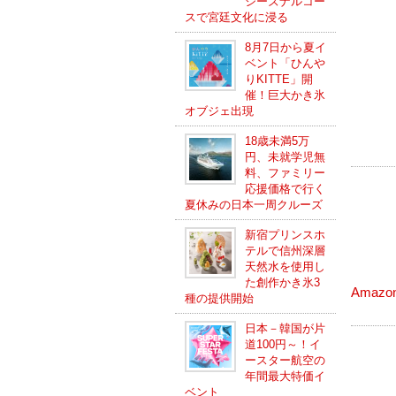
シーズナルコー
スで宮廷文化に浸る
8月7日から夏イ
ベント「ひんや
りKITTE」開
催！巨大かき氷
オブジェ出現
18歳未満5万
円、未就学児無
料、ファミリー
応援価格で行く
夏休みの日本一周クルーズ
新宿プリンスホ
テルで信州深層
天然水を使用し
た創作かき氷3
Amazo
種の提供開始
日本－韓国が片
道100円～！イ
ースター航空の
年間最大特価イ
ベント