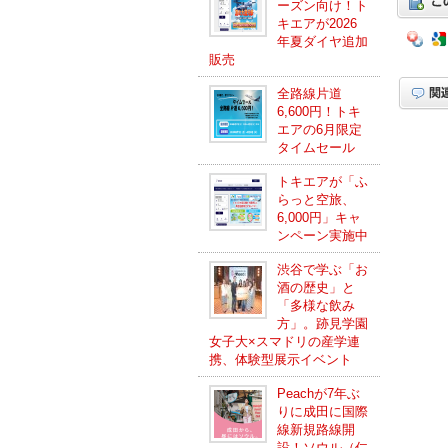
ーズン向け！ト
キエアが2026
年夏ダイヤ追加
販売
全路線片道
6,600円！トキ
エアの6月限定
タイムセール
トキエアが「ふ
らっと空旅、
6,000円」キャ
ンペーン実施中
渋谷で学ぶ「お
酒の歴史」と
「多様な飲み
方」。跡見学園
女子大×スマドリの産学連
携、体験型展示イベント
Peachが7年ぶ
りに成田に国際
線新規路線開
設！ソウル（仁