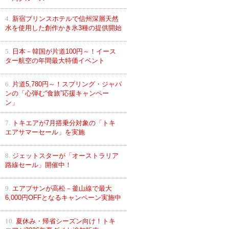
4.
新宿プリンスホテルで信州深層天然
水を使用した創作かき氷3種の提供開始
5.
日本－韓国が片道100円～！イース
ター航空の年間最大特価イベント
6.
片道5,780円～！スプリング・ジャパ
ンの「心弾む“食旅”応援キャンペー
ン」
7.
トキエアが7月搭乗分対象の「トキ
エアサマーセール」を実施
8.
ジェットスターが「オーストラリア
路線セール」開催中！
9.
エアプサンが高松－釜山線で最大
6,000円OFFとなるキャンペーン実施中
10.
夏休み・帰省シーズン向け！トキ