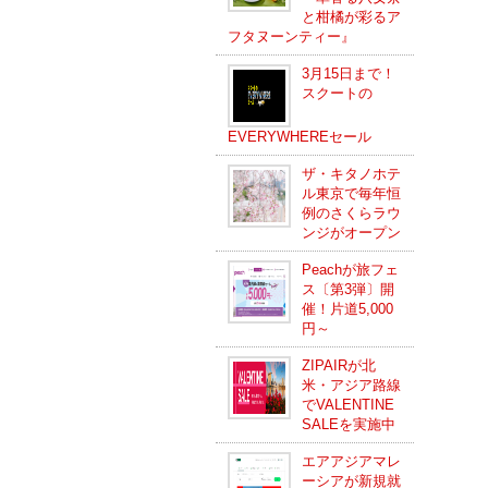
と柑橘が彩るア
フタヌーンティー』
3月15日まで！
スクートの
EVERYWHEREセール
ザ・キタノホテ
ル東京で毎年恒
例のさくらラウ
ンジがオープン
Peachが旅フェ
ス〔第3弾〕開
催！片道5,000
円～
ZIPAIRが北
米・アジア路線
でVALENTINE
SALEを実施中
エアアジアマレ
ーシアが新規就