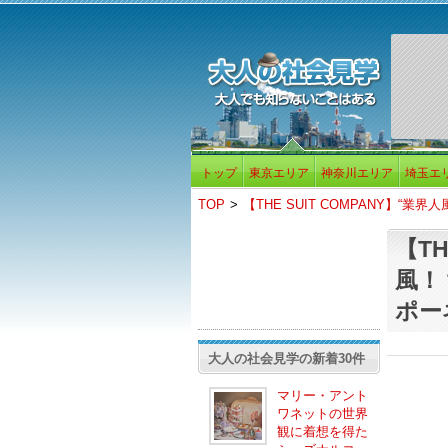
トップ
東京エリア
神奈川エリア
埼玉エ
TOP
>
【THE SUIT COMPANY】
【TH
風！
ポー
大人の社会見学の新着30件
マリー・アント
ワネットの世界
観に着想を得た