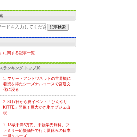
索
」に関する記事一覧
スランキング トップ10
1.
マリー・アントワネットの世界観に
着想を得たシーズナルコースで宮廷文
化に浸る
2.
8月7日から夏イベント「ひんやり
KITTE」開催！巨大かき氷オブジェ出
現
3.
18歳未満5万円、未就学児無料、フ
ァミリー応援価格で行く夏休みの日本
一周クルーズ