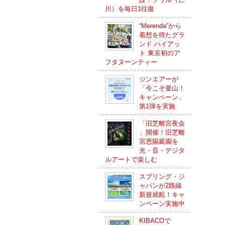
川）を毎日1往復
“Merenda”から
着想を得たグラ
ンド ハイアッ
ト 東京初のア
フタヌーンティー
ジンエアーが
「今こそ釜山！
キャンペーン」
第1弾を実施
「旧芝離宮夜会
」開催！旧芝離
宮恩賜庭園を
光・音・デジタ
ルアートで楽しむ
スプリング・ジ
ャパンが2路線
新規就航！キャ
ンペーン実施中
KIBACOで