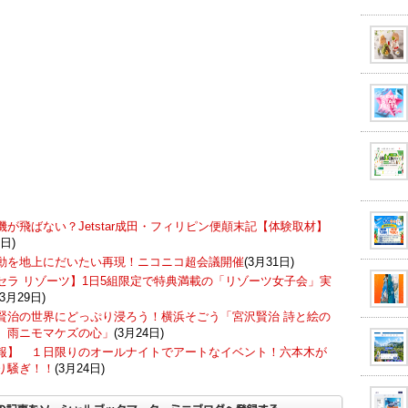
機が飛ばない？Jetstar成田・フィリピン便顛末記【体験取材】
2日)
動を地上にだいたい再現！ニコニコ超会議開催
(3月31日)
セラ リゾーツ】1日5組限定で特典満載の「リゾーツ女子会」実
(3月29日)
賢治の世界にどっぷり浸ろう！横浜そごう「宮沢賢治 詩と絵の
 雨ニモマケズの心」
(3月24日)
報】 １日限りのオールナイトでアートなイベント！六本木が
り騒ぎ！！
(3月24日)