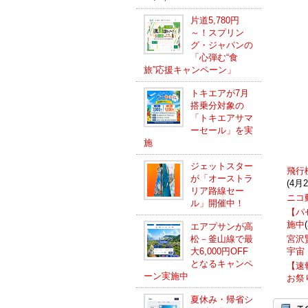
片道5,780円
～！スプリン
グ・ジャパンの
「心弾む“食
旅”応援キャンペーン」
トキエアが7月
搭乗分対象の
「トキエアサマ
ーセール」を実
施
ジェットスター
飛行
が「オーストラ
(4月
リア路線セー
ニコ
ル」開催中！
【パ
施中
エアプサンが高
松－釜山線で最
宮沢
大6,000円OFF
宇宙
となるキャンペ
【速
ーン実施中
お祭
夏休み・帰省シ