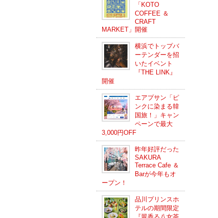
「KOTO
COFFEE ＆
CRAFT
MARKET」開催
横浜でトップバ
ーテンダーを招
いたイベント
『THE LINK』
開催
エアプサン「ピ
ンクに染まる韓
国旅！」キャン
ペーンで最大
3,000円OFF
昨年好評だった
SAKURA
Terrace Cafe ＆
Barが今年もオ
ープン！
品川プリンスホ
テルの期間限定
『翠香る八女茶