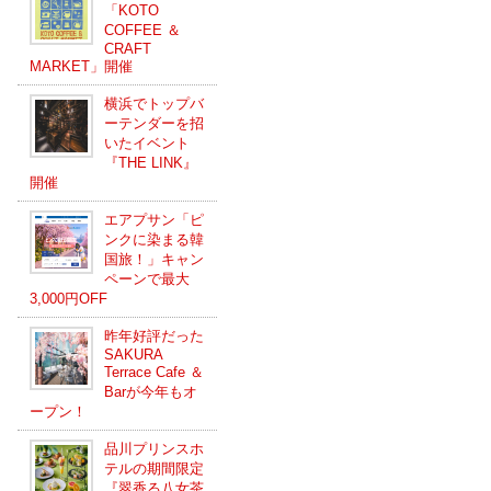
「KOTO
COFFEE ＆
CRAFT
MARKET」開催
横浜でトップバ
ーテンダーを招
いたイベント
『THE LINK』
開催
エアプサン「ピ
ンクに染まる韓
国旅！」キャン
ペーンで最大
3,000円OFF
昨年好評だった
SAKURA
Terrace Cafe ＆
Barが今年もオ
ープン！
品川プリンスホ
テルの期間限定
『翠香る八女茶