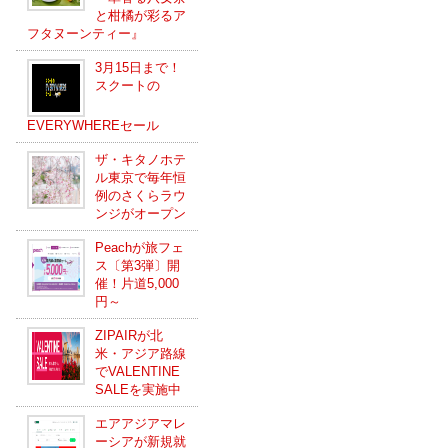
と柑橘が彩るア
フタヌーンティー』
3月15日まで！
スクートの
EVERYWHEREセール
ザ・キタノホテ
ル東京で毎年恒
例のさくらラウ
ンジがオープン
Peachが旅フェ
ス〔第3弾〕開
催！片道5,000
円～
ZIPAIRが北
米・アジア路線
でVALENTINE
SALEを実施中
エアアジアマレ
ーシアが新規就