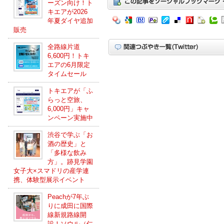
ーズン向け！ト
キエアが2026
年夏ダイヤ追加
販売
全路線片道
6,600円！トキ
エアの6月限定
タイムセール
トキエアが「ふ
らっと空旅、
6,000円」キャ
ンペーン実施中
渋谷で学ぶ「お
酒の歴史」と
「多様な飲み
方」。跡見学園
女子大×スマドリの産学連
携、体験型展示イベント
Peachが7年ぶ
りに成田に国際
線新規路線開
設！ソウル（仁