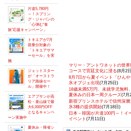
片道5,780円
～！スプリン
グ・ジャパンの
「心弾む“食
旅”応援キャンペーン」
トキエアが7月
搭乗分対象の
「トキエアサマ
ーセール」を実
施
マリー・アントワネットの世界
コースで宮廷文化に浸る
(8月2日
ジェットスター
が「オーストラ
8月7日から夏イベント「ひんや
リア路線セー
氷オブジェ出現
(7月25日)
ル」開催中！
18歳未満5万円、未就学児無
夏休みの日本一周クルーズ
(7月
エアプサンが高
新宿プリンスホテルで信州深層
松－釜山線で最
氷3種の提供開始
(7月18日)
大6,000円OFF
となるキャンペ
日本－韓国が片道100円～！
ーン実施中
イベント
(7月11日)
夏休み・帰省シ