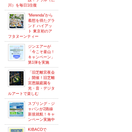
川）を毎日1往復
“Merenda”から
着想を得たグラ
ンド ハイアッ
ト 東京初のア
フタヌーンティー
ジンエアーが
「今こそ釜山！
キャンペーン」
第1弾を実施
「旧芝離宮夜会
」開催！旧芝離
宮恩賜庭園を
光・音・デジタ
ルアートで楽しむ
スプリング・ジ
ャパンが2路線
新規就航！キャ
ンペーン実施中
KIBACOで