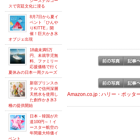
シーズナルコー
スで宮廷文化に浸る
8月7日から夏イ
ベント「ひんや
りKITTE」開
催！巨大かき氷
オブジェ出現
18歳未満5万
円、未就学児無
料、ファミリー
応援価格で行く
夏休みの日本一周クルーズ
新宿プリンスホ
テルで信州深層
Amazon.co.jp : ハリー・ポ
天然水を使用し
た創作かき氷3
種の提供開始
日本－韓国が片
道100円～！イ
ースター航空の
年間最大特価イ
ベント