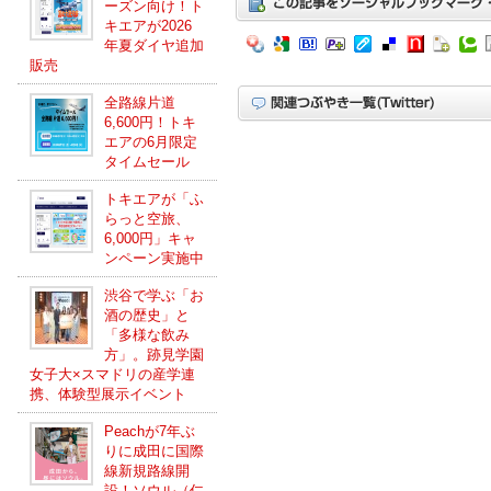
ーズン向け！ト
キエアが2026
年夏ダイヤ追加
販売
全路線片道
6,600円！トキ
エアの6月限定
タイムセール
トキエアが「ふ
らっと空旅、
6,000円」キャ
ンペーン実施中
渋谷で学ぶ「お
酒の歴史」と
「多様な飲み
方」。跡見学園
女子大×スマドリの産学連
携、体験型展示イベント
Peachが7年ぶ
りに成田に国際
線新規路線開
設！ソウル（仁