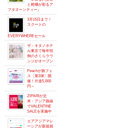
と柑橘が彩るア
フタヌーンティー』
3月15日まで！
スクートの
EVERYWHEREセール
ザ・キタノホテ
ル東京で毎年恒
例のさくらラウ
ンジがオープン
Peachが旅フェ
ス〔第3弾〕開
催！片道5,000
円～
ZIPAIRが北
米・アジア路線
でVALENTINE
SALEを実施中
エアアジアマレ
ーシアが新規就