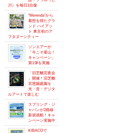
川）を毎日1往復
“Merenda”から
着想を得たグラ
ンド ハイアッ
ト 東京初のア
フタヌーンティー
ジンエアーが
「今こそ釜山！
キャンペーン」
第1弾を実施
「旧芝離宮夜会
」開催！旧芝離
宮恩賜庭園を
光・音・デジタ
ルアートで楽しむ
スプリング・ジ
ャパンが2路線
新規就航！キャ
ンペーン実施中
KIBACOで