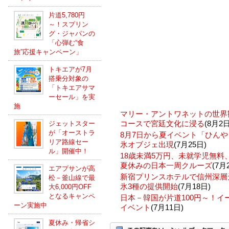
片道5,780円
～！スプリン
グ・ジャパンの
「心弾む“食
旅”応援キャンペーン」
トキエアが7月
搭乗分対象の
「トキエアサマ
ーセール」を実
施
マリー・アントワネットの世界
コースで宮廷文化に浸る
(8月2日
ジェットスター
が「オーストラ
8月7日から夏イベント「ひんや
リア路線セー
氷オブジェ出現
(7月25日)
ル」開催中！
18歳未満5万円、未就学児無
夏休みの日本一周クルーズ
(7月
エアプサンが高
新宿プリンスホテルで信州深層
松－釜山線で最
氷3種の提供開始
(7月18日)
大6,000円OFF
となるキャンペ
日本－韓国が片道100円～！
ーン実施中
イベント
(7月11日)
夏休み・帰省シ