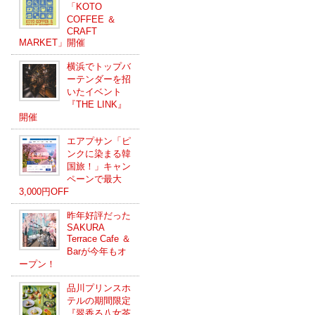
「KOTO
COFFEE ＆
CRAFT
MARKET」開催
横浜でトップバ
ーテンダーを招
いたイベント
『THE LINK』
開催
エアプサン「ピ
ンクに染まる韓
国旅！」キャン
ペーンで最大
3,000円OFF
昨年好評だった
SAKURA
Terrace Cafe ＆
Barが今年もオ
ープン！
品川プリンスホ
テルの期間限定
『翠香る八女茶