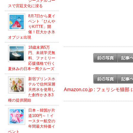
シーズナルコー
スで宮廷文化に浸る
8月7日から夏イ
ベント「ひんや
りKITTE」開
催！巨大かき氷
オブジェ出現
18歳未満5万
円、未就学児無
料、ファミリー
応援価格で行く
夏休みの日本一周クルーズ
新宿プリンスホ
テルで信州深層
Amazon.co.jp : フェリシモ
天然水を使用し
た創作かき氷3
種の提供開始
日本－韓国が片
道100円～！イ
ースター航空の
年間最大特価イ
ベント