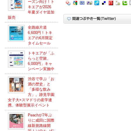
ーズン向け！ト
キエアが2026
年夏ダイヤ追加
販売
全路線片道
6,600円！トキ
エアの6月限定
タイムセール
トキエアが「ふ
らっと空旅、
6,000円」キャ
ンペーン実施中
渋谷で学ぶ「お
酒の歴史」と
「多様な飲み
方」。跡見学園
女子大×スマドリの産学連
携、体験型展示イベント
Peachが7年ぶ
りに成田に国際
線新規路線開
設！ソウル（仁