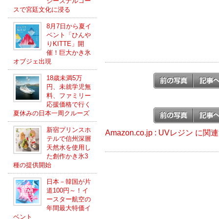
シーズナルコー
スで宮廷文化に浸る
8月7日から夏イ
ベント「ひんや
りKITTE」開
催！巨大かき氷
オブジェ出現
18歳未満5万
円、未就学児無
料、ファミリー
応援価格で行く
夏休みの日本一周クルーズ
新宿プリンスホ
Amazon.co.jp : UVレジン に
テルで信州深層
天然水を使用し
た創作かき氷3
種の提供開始
日本－韓国が片
道100円～！イ
ースター航空の
年間最大特価イ
ベント