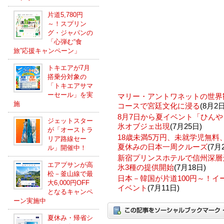
片道5,780円
～！スプリン
グ・ジャパンの
「心弾む“食
旅”応援キャンペーン」
トキエアが7月
搭乗分対象の
「トキエアサマ
ーセール」を実
マリー・アントワネットの世界
施
コースで宮廷文化に浸る
(8月2日
8月7日から夏イベント「ひんや
ジェットスター
氷オブジェ出現
(7月25日)
が「オーストラ
18歳未満5万円、未就学児無
リア路線セー
夏休みの日本一周クルーズ
(7月
ル」開催中！
新宿プリンスホテルで信州深層
エアプサンが高
氷3種の提供開始
(7月18日)
松－釜山線で最
日本－韓国が片道100円～！
大6,000円OFF
イベント
(7月11日)
となるキャンペ
ーン実施中
夏休み・帰省シ