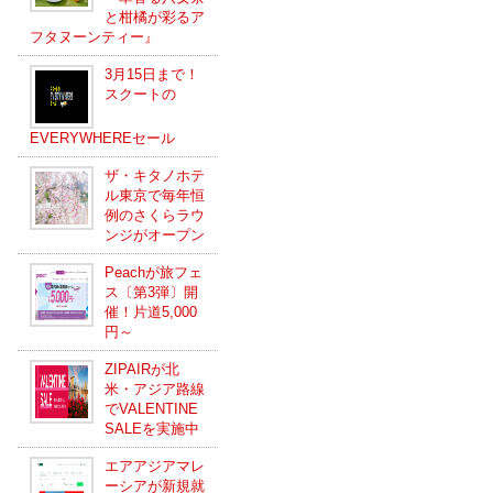
と柑橘が彩るア
フタヌーンティー』
3月15日まで！
スクートの
EVERYWHEREセール
ザ・キタノホテ
ル東京で毎年恒
例のさくらラウ
ンジがオープン
Peachが旅フェ
ス〔第3弾〕開
催！片道5,000
円～
ZIPAIRが北
米・アジア路線
でVALENTINE
SALEを実施中
エアアジアマレ
ーシアが新規就