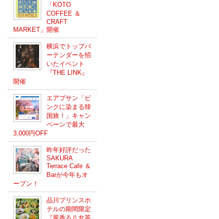
「KOTO
COFFEE ＆
CRAFT
MARKET」開催
横浜でトップバ
ーテンダーを招
いたイベント
『THE LINK』
開催
エアプサン「ピ
ンクに染まる韓
国旅！」キャン
ペーンで最大
3,000円OFF
昨年好評だった
SAKURA
Terrace Cafe ＆
Barが今年もオ
ープン！
品川プリンスホ
テルの期間限定
『翠香る八女茶