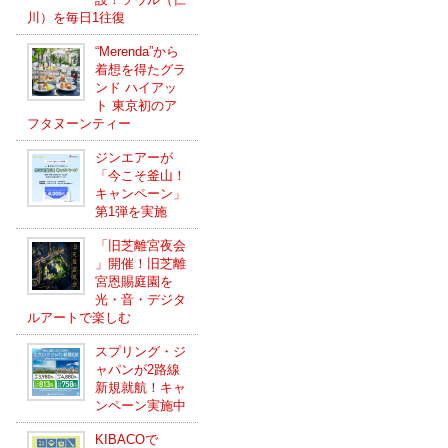
川）を毎日1往復
“Merenda”から
着想を得たグラ
ンド ハイアッ
ト 東京初のア
フタヌーンティー
ジンエアーが
「今こそ釜山！
キャンペーン」
第1弾を実施
「旧芝離宮夜会
」開催！旧芝離
宮恩賜庭園を
光・音・デジタ
ルアートで楽しむ
スプリング・ジ
ャパンが2路線
新規就航！キャ
ンペーン実施中
KIBACOで