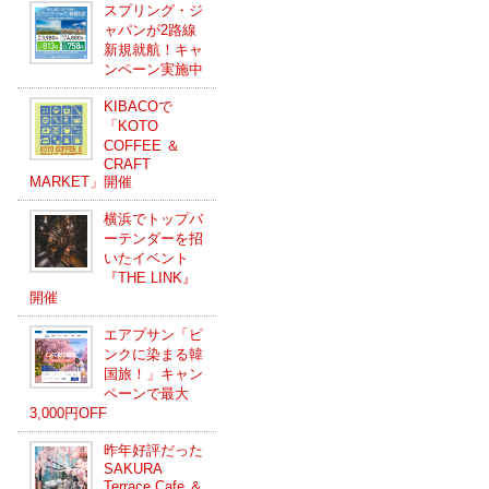
スプリング・ジ
ャパンが2路線
新規就航！キャ
ンペーン実施中
KIBACOで
「KOTO
COFFEE ＆
CRAFT
MARKET」開催
横浜でトップバ
ーテンダーを招
いたイベント
『THE LINK』
開催
エアプサン「ピ
ンクに染まる韓
国旅！」キャン
ペーンで最大
3,000円OFF
昨年好評だった
SAKURA
Terrace Cafe ＆