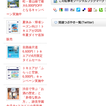
松－釜山線で最
大6,000円OFF
となるキャンペ
ーン実施中
夏休み・帰省シ
ーズン向け！ト
キエアが2026
年夏ダイヤ追加
販売
全路線片道
6,600円！トキ
エアの6月限定
タイムセール
トキエアが「ふ
らっと空旅、
6,000円」キャ
ンペーン実施中
渋谷で学ぶ「お
酒の歴史」と
「多様な飲み
方」。跡見学園
女子大×スマドリの産学連