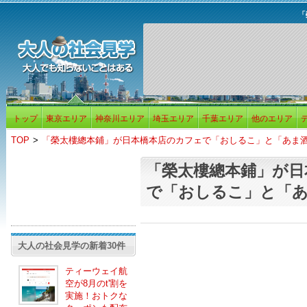
「
トップ
東京エリア
神奈川エリア
埼玉エリア
千葉エリア
他のエリア
TOP
>
「榮太樓總本鋪」が日本橋本店のカフェで「おしるこ」と「あま
「榮太樓總本鋪」が日
で「おしるこ」と「あ
大人の社会見学の新着30件
ティーウェイ航
空が8月のt'割を
実施！おトクな