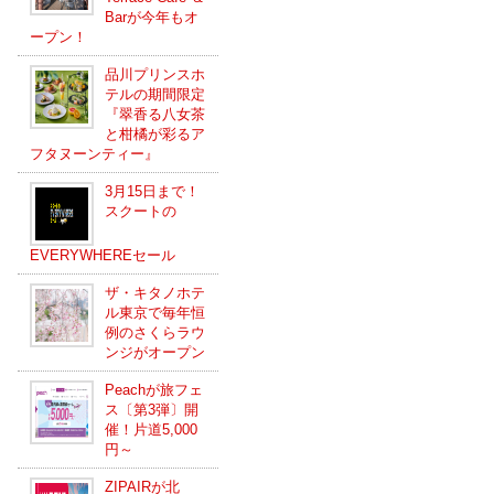
Barが今年もオ
ープン！
品川プリンスホ
テルの期間限定
『翠香る八女茶
と柑橘が彩るア
フタヌーンティー』
3月15日まで！
スクートの
EVERYWHEREセール
ザ・キタノホテ
ル東京で毎年恒
例のさくらラウ
ンジがオープン
Peachが旅フェ
ス〔第3弾〕開
催！片道5,000
円～
ZIPAIRが北