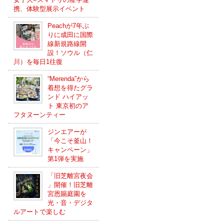
携、体験型展示イベント
Peachが7年ぶ
りに成田に国際
線新規路線開
設！ソウル（仁
川）を毎日1往復
“Merenda”から
着想を得たグラ
ンド ハイアッ
ト 東京初のア
フタヌーンティー
ジンエアーが
「今こそ釜山！
キャンペーン」
第1弾を実施
「旧芝離宮夜会
」開催！旧芝離
宮恩賜庭園を
光・音・デジタ
ルアートで楽しむ