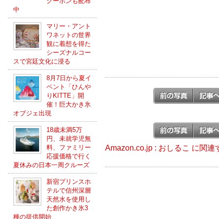
クーポンも配布
中
マリー・アント
ワネットの世界
観に着想を得た
シーズナルコー
スで宮廷文化に浸る
8月7日から夏イ
ベント「ひんや
りKITTE」開
催！巨大かき氷
オブジェ出現
18歳未満5万
円、未就学児無
Amazon.co.jp : おしるこ に
料、ファミリー
応援価格で行く
夏休みの日本一周クルーズ
新宿プリンスホ
テルで信州深層
天然水を使用し
た創作かき氷3
種の提供開始