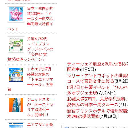
日本－韓国が片
道100円～！イ
ースター航空の
年間最大特価イ
ベント
片道5,780円
～！スプリン
グ・ジャパンの
「心弾む“食
旅”応援キャンペーン」
ティーウェイ航空が8月のt'割
トキエアが7月
配布中
(8月9日)
搭乗分対象の
マリー・アントワネットの世界
「トキエアサマ
コースで宮廷文化に浸る
(8月2日
ーセール」を実
8月7日から夏イベント「ひんや
施
氷オブジェ出現
(7月25日)
18歳未満5万円、未就学児無
ジェットスター
夏休みの日本一周クルーズ
(7月
が「オーストラ
リア路線セー
新宿プリンスホテルで信州深層
ル」開催中！
氷3種の提供開始
(7月18日)
エアプサンが高