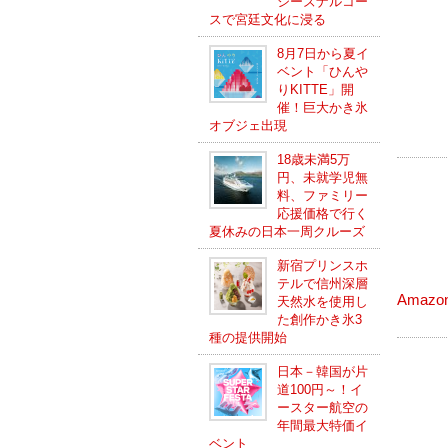
シーズナルコー
スで宮廷文化に浸る
8月7日から夏イ
ベント「ひんや
りKITTE」開
催！巨大かき氷
オブジェ出現
18歳未満5万
円、未就学児無
料、ファミリー
応援価格で行く
夏休みの日本一周クルーズ
新宿プリンスホ
テルで信州深層
Amazo
天然水を使用し
た創作かき氷3
種の提供開始
日本－韓国が片
道100円～！イ
ースター航空の
年間最大特価イ
ベント