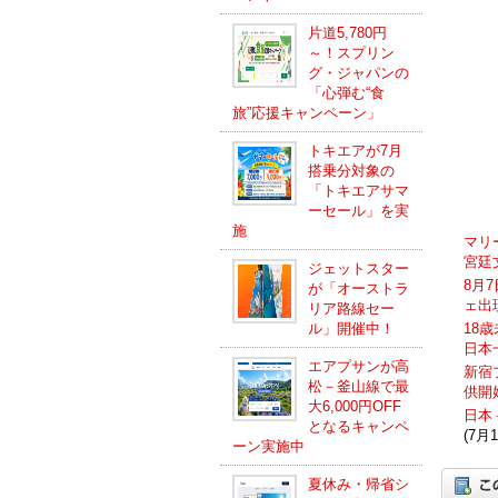
片道5,780円
～！スプリン
グ・ジャパンの
「心弾む“食
旅”応援キャンペーン」
トキエアが7月
搭乗分対象の
「トキエアサマ
ーセール」を実
施
マリ
宮廷
ジェットスター
8月
が「オーストラ
ェ出
リア路線セー
ル」開催中！
18
日本
エアプサンが高
新宿
松－釜山線で最
供開
大6,000円OFF
日本
となるキャンペ
(7月1
ーン実施中
夏休み・帰省シ