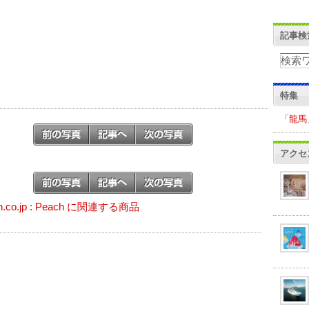
記事検
特集
「龍馬
アクセ
n.co.jp : Peach に関連する商品