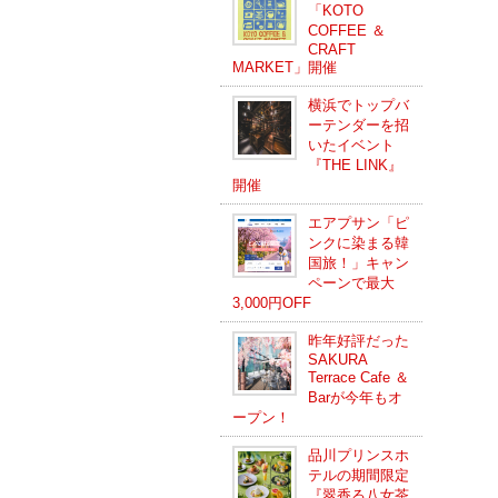
「KOTO
COFFEE ＆
CRAFT
MARKET」開催
横浜でトップバ
ーテンダーを招
いたイベント
『THE LINK』
開催
エアプサン「ピ
ンクに染まる韓
国旅！」キャン
ペーンで最大
3,000円OFF
昨年好評だった
SAKURA
Terrace Cafe ＆
Barが今年もオ
ープン！
品川プリンスホ
テルの期間限定
『翠香る八女茶