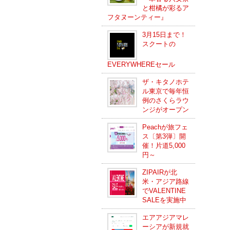
と柑橘が彩るア
フタヌーンティー』
3月15日まで！
スクートの
EVERYWHEREセール
ザ・キタノホテ
ル東京で毎年恒
例のさくらラウ
ンジがオープン
Peachが旅フェ
ス〔第3弾〕開
催！片道5,000
円～
ZIPAIRが北
米・アジア路線
でVALENTINE
SALEを実施中
エアアジアマレ
ーシアが新規就