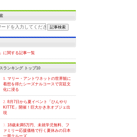
索
」に関する記事一覧
スランキング トップ10
1.
マリー・アントワネットの世界観に
着想を得たシーズナルコースで宮廷文
化に浸る
2.
8月7日から夏イベント「ひんやり
KITTE」開催！巨大かき氷オブジェ出
現
3.
18歳未満5万円、未就学児無料、フ
ァミリー応援価格で行く夏休みの日本
一周クルーズ