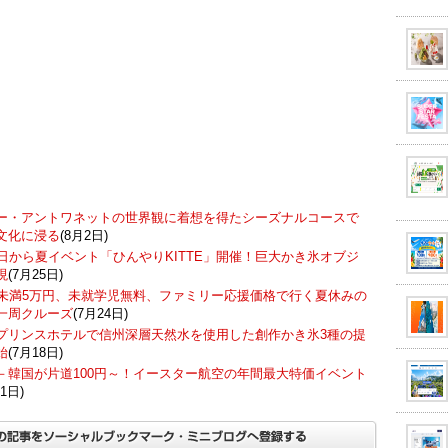
ー・アントワネットの世界観に着想を得たシーズナルコースで
文化に浸る
(8月2日)
7日から夏イベント「ひんやりKITTE」開催！巨大かき氷オブジ
現
(7月25日)
歳未満5万円、未就学児無料、ファミリー応援価格で行く夏休みの
一周クルーズ
(7月24日)
プリンスホテルで信州深層天然水を使用した創作かき氷3種の提
始
(7月18日)
－韓国が片道100円～！イースター航空の年間最大特価イベント
1日)