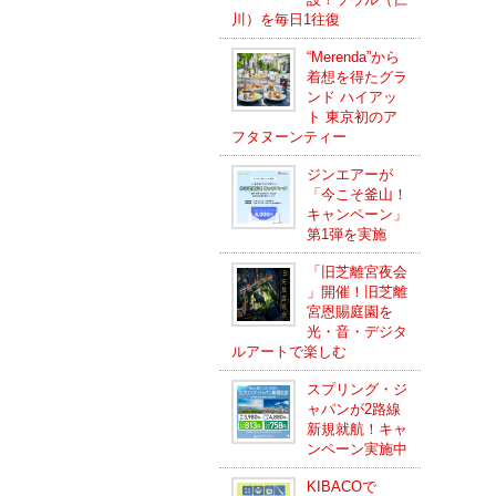
川）を毎日1往復
“Merenda”から
着想を得たグラ
ンド ハイアッ
ト 東京初のア
フタヌーンティー
ジンエアーが
「今こそ釜山！
キャンペーン」
第1弾を実施
「旧芝離宮夜会
」開催！旧芝離
宮恩賜庭園を
光・音・デジタ
ルアートで楽しむ
スプリング・ジ
ャパンが2路線
新規就航！キャ
ンペーン実施中
KIBACOで