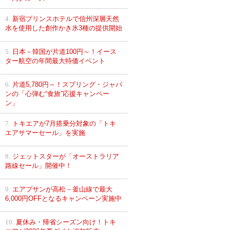
4.
新宿プリンスホテルで信州深層天然
水を使用した創作かき氷3種の提供開始
5.
日本－韓国が片道100円～！イース
ター航空の年間最大特価イベント
6.
片道5,780円～！スプリング・ジャパ
ンの「心弾む“食旅”応援キャンペー
ン」
7.
トキエアが7月搭乗分対象の「トキ
エアサマーセール」を実施
8.
ジェットスターが「オーストラリア
路線セール」開催中！
9.
エアプサンが高松－釜山線で最大
6,000円OFFとなるキャンペーン実施中
10.
夏休み・帰省シーズン向け！トキ