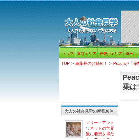
トップ
東京エリア
神奈川エリア
埼玉エ
TOP
>
編集長のお勧め！
>
Peachが「
Pe
乗は
大人の社会見学の新着30件
マリー・アント
ワネットの世界
観に着想を得た