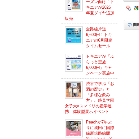
ーズン向け！ト
キエアが2026
年夏ダイヤ追加
販売
全路線片道
6,600円！トキ
エアの6月限定
タイムセール
トキエアが「ふ
らっと空旅、
6,000円」キャ
ンペーン実施中
渋谷で学ぶ「お
酒の歴史」と
「多様な飲み
方」。跡見学園
女子大×スマドリの産学連
携、体験型展示イベント
Peachが7年ぶ
りに成田に国際
線新規路線開
設！ソウル（仁