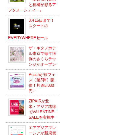
と柑橘が彩るア
フタヌーンティー』
3月15日まで！
スクートの
EVERYWHEREセール
ザ・キタノホテ
ル東京で毎年恒
例のさくらラウ
ンジがオープン
Peachが旅フェ
ス〔第3弾〕開
催！片道5,000
円～
ZIPAIRが北
米・アジア路線
でVALENTINE
SALEを実施中
エアアジアマレ
ーシアが新規就