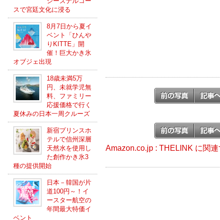
シーズナルコー
スで宮廷文化に浸る
8月7日から夏イ
ベント「ひんや
りKITTE」開
催！巨大かき氷
オブジェ出現
18歳未満5万
円、未就学児無
料、ファミリー
応援価格で行く
夏休みの日本一周クルーズ
新宿プリンスホ
テルで信州深層
Amazon.co.jp : THELINK 
天然水を使用し
た創作かき氷3
種の提供開始
日本－韓国が片
道100円～！イ
ースター航空の
年間最大特価イ
ベント