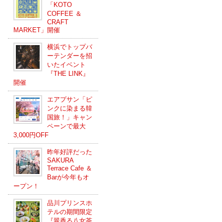
「KOTO
COFFEE ＆
CRAFT
MARKET」開催
横浜でトップバ
ーテンダーを招
いたイベント
『THE LINK』
開催
エアプサン「ピ
ンクに染まる韓
国旅！」キャン
ペーンで最大
3,000円OFF
昨年好評だった
SAKURA
Terrace Cafe ＆
Barが今年もオ
ープン！
品川プリンスホ
テルの期間限定
『翠香る八女茶