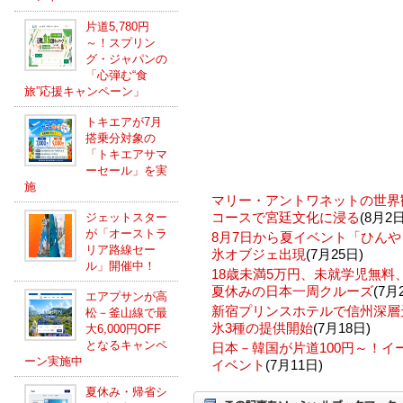
片道5,780円
～！スプリン
グ・ジャパンの
「心弾む“食
旅”応援キャンペーン」
トキエアが7月
搭乗分対象の
「トキエアサマ
ーセール」を実
施
マリー・アントワネットの世界
コースで宮廷文化に浸る
(8月2日
ジェットスター
が「オーストラ
8月7日から夏イベント「ひんや
リア路線セー
氷オブジェ出現
(7月25日)
ル」開催中！
18歳未満5万円、未就学児無
夏休みの日本一周クルーズ
(7月
エアプサンが高
新宿プリンスホテルで信州深層
松－釜山線で最
氷3種の提供開始
(7月18日)
大6,000円OFF
となるキャンペ
日本－韓国が片道100円～！
ーン実施中
イベント
(7月11日)
夏休み・帰省シ