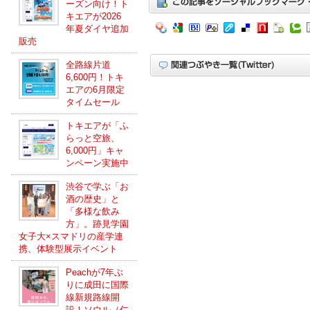
ーズン向け！ト
キエアが2026
年夏ダイヤ追加
販売
全路線片道
6,600円！トキ
エアの6月限定
タイムセール
トキエアが「ふ
らっと空旅、
6,000円」キャ
ンペーン実施中
渋谷で学ぶ「お
酒の歴史」と
「多様な飲み
方」。跡見学園
女子大×スマドリの産学連
携、体験型展示イベント
Peachが7年ぶ
りに成田に国際
線新規路線開
設！ソウル（仁