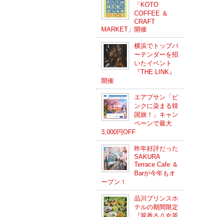
「KOTO
COFFEE ＆
CRAFT
MARKET」開催
横浜でトップバ
ーテンダーを招
いたイベント
『THE LINK』
開催
エアプサン「ピ
ンクに染まる韓
国旅！」キャン
ペーンで最大
3,000円OFF
昨年好評だった
SAKURA
Terrace Cafe ＆
Barが今年もオ
ープン！
品川プリンスホ
テルの期間限定
『翠香る八女茶