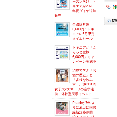
ーズン向け！ト
キエアが2026
年夏ダイヤ追加
販売
全路線片道
6,600円！トキ
エアの6月限定
タイムセール
トキエアが「ふ
らっと空旅、
6,000円」キャ
ンペーン実施中
渋谷で学ぶ「お
酒の歴史」と
「多様な飲み
方」。跡見学園
女子大×スマドリの産学連
携、体験型展示イベント
Peachが7年ぶ
りに成田に国際
線新規路線開
設！ソウル（仁