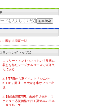
索
」に関する記事一覧
スランキング トップ10
1.
マリー・アントワネットの世界観に
着想を得たシーズナルコースで宮廷文
化に浸る
2.
8月7日から夏イベント「ひんやり
KITTE」開催！巨大かき氷オブジェ出
現
3.
18歳未満5万円、未就学児無料、フ
ァミリー応援価格で行く夏休みの日本
一周クルーズ