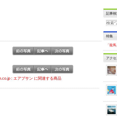
記事検
特集
「龍馬
アクセ
n.co.jp : エアプサン に関連する商品