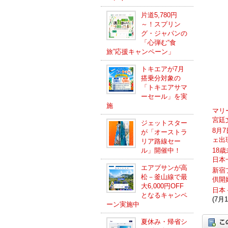
片道5,780円
～！スプリン
グ・ジャパンの
「心弾む“食
旅”応援キャンペーン」
トキエアが7月
搭乗分対象の
「トキエアサマ
ーセール」を実
施
マリ
宮廷
ジェットスター
8月
が「オーストラ
ェ出
リア路線セー
ル」開催中！
18
日本
エアプサンが高
新宿
松－釜山線で最
供開
大6,000円OFF
日本
となるキャンペ
(7月1
ーン実施中
夏休み・帰省シ