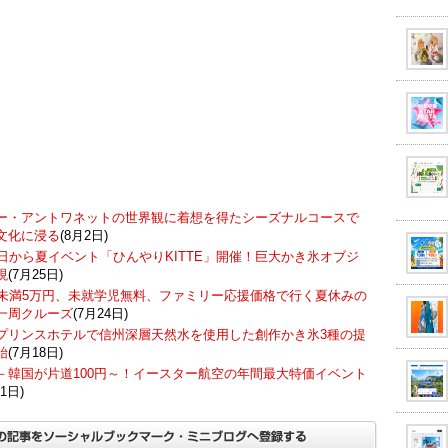
ー・アントワネットの世界観に着想を得たシーズナルコースで
文化に浸る
(8月2日)
7日から夏イベント「ひんやりKITTE」開催！巨大かき氷オブジ
現
(7月25日)
歳未満5万円、未就学児無料、ファミリー応援価格で行く夏休みの
一周クルーズ
(7月24日)
プリンスホテルで信州深層天然水を使用した創作かき氷3種の提
始
(7月18日)
－韓国が片道100円～！イースター航空の年間最大特価イベント
1日)