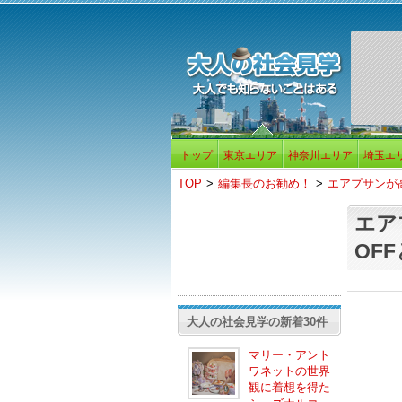
トップ
東京エリア
神奈川エリア
埼玉エ
TOP
>
編集長のお勧め！
>
エアプサンが高
エア
OF
大人の社会見学の新着30件
マリー・アント
ワネットの世界
観に着想を得た