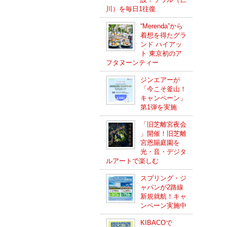
川）を毎日1往復
“Merenda”から
着想を得たグラ
ンド ハイアッ
ト 東京初のア
フタヌーンティー
ジンエアーが
「今こそ釜山！
キャンペーン」
第1弾を実施
「旧芝離宮夜会
」開催！旧芝離
宮恩賜庭園を
光・音・デジタ
ルアートで楽しむ
スプリング・ジ
ャパンが2路線
新規就航！キャ
ンペーン実施中
KIBACOで