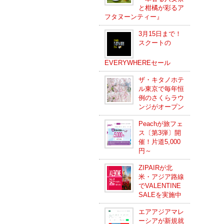
と柑橘が彩るア
フタヌーンティー』
3月15日まで！
スクートの
EVERYWHEREセール
ザ・キタノホテ
ル東京で毎年恒
例のさくらラウ
ンジがオープン
Peachが旅フェ
ス〔第3弾〕開
催！片道5,000
円～
ZIPAIRが北
米・アジア路線
でVALENTINE
SALEを実施中
エアアジアマレ
ーシアが新規就