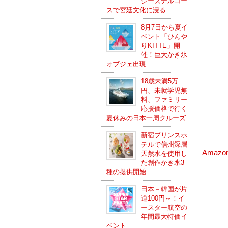
シーズナルコー
スで宮廷文化に浸る
8月7日から夏イ
ベント「ひんや
りKITTE」開
催！巨大かき氷
オブジェ出現
18歳未満5万
円、未就学児無
料、ファミリー
応援価格で行く
夏休みの日本一周クルーズ
新宿プリンスホ
テルで信州深層
Amazo
天然水を使用し
た創作かき氷3
種の提供開始
日本－韓国が片
道100円～！イ
ースター航空の
年間最大特価イ
ベント