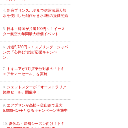
4.
新宿プリンスホテルで信州深層天然
水を使用した創作かき氷3種の提供開始
5.
日本－韓国が片道100円～！イース
ター航空の年間最大特価イベント
6.
片道5,780円～！スプリング・ジャパ
ンの「心弾む“食旅”応援キャンペー
ン」
7.
トキエアが7月搭乗分対象の「トキ
エアサマーセール」を実施
8.
ジェットスターが「オーストラリア
路線セール」開催中！
9.
エアプサンが高松－釜山線で最大
6,000円OFFとなるキャンペーン実施中
10.
夏休み・帰省シーズン向け！トキ