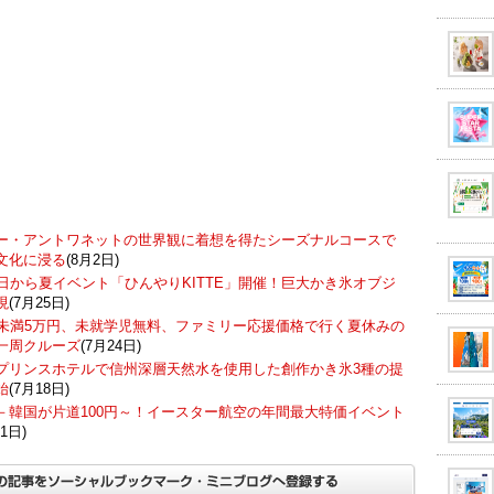
ー・アントワネットの世界観に着想を得たシーズナルコースで
文化に浸る
(8月2日)
7日から夏イベント「ひんやりKITTE」開催！巨大かき氷オブジ
現
(7月25日)
歳未満5万円、未就学児無料、ファミリー応援価格で行く夏休みの
一周クルーズ
(7月24日)
プリンスホテルで信州深層天然水を使用した創作かき氷3種の提
始
(7月18日)
－韓国が片道100円～！イースター航空の年間最大特価イベント
1日)