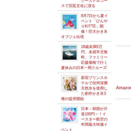
シーズナルコー
スで宮廷文化に浸る
8月7日から夏イ
ベント「ひんや
りKITTE」開
催！巨大かき氷
オブジェ出現
18歳未満5万
円、未就学児無
料、ファミリー
応援価格で行く
夏休みの日本一周クルーズ
新宿プリンスホ
テルで信州深層
Amaz
天然水を使用し
た創作かき氷3
種の提供開始
日本－韓国が片
道100円～！イ
ースター航空の
年間最大特価イ
ベント