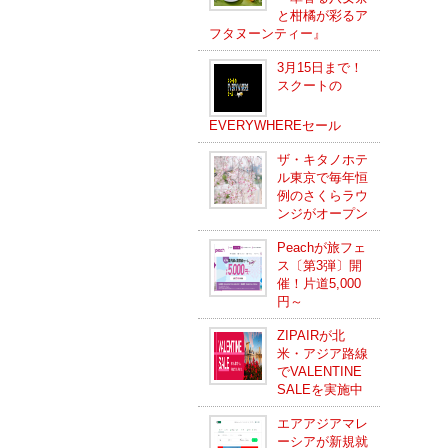
と柑橘が彩るア
フタヌーンティー』
3月15日まで！
スクートの
EVERYWHEREセール
ザ・キタノホテ
ル東京で毎年恒
例のさくらラウ
ンジがオープン
Peachが旅フェ
ス〔第3弾〕開
催！片道5,000
円～
ZIPAIRが北
米・アジア路線
でVALENTINE
SALEを実施中
エアアジアマレ
ーシアが新規就