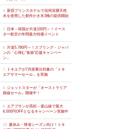
4.
新宿プリンスホテルで信州深層天然
水を使用した創作かき氷3種の提供開始
5.
日本－韓国が片道100円～！イース
ター航空の年間最大特価イベント
6.
片道5,780円～！スプリング・ジャパ
ンの「心弾む“食旅”応援キャンペー
ン」
7.
トキエアが7月搭乗分対象の「トキ
エアサマーセール」を実施
8.
ジェットスターが「オーストラリア
路線セール」開催中！
9.
エアプサンが高松－釜山線で最大
6,000円OFFとなるキャンペーン実施中
10.
夏休み・帰省シーズン向け！トキ