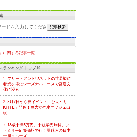
索
」に関する記事一覧
スランキング トップ10
1.
マリー・アントワネットの世界観に
着想を得たシーズナルコースで宮廷文
化に浸る
2.
8月7日から夏イベント「ひんやり
KITTE」開催！巨大かき氷オブジェ出
現
3.
18歳未満5万円、未就学児無料、フ
ァミリー応援価格で行く夏休みの日本
一周クルーズ