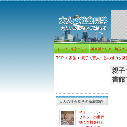
トップ
東京エリア
神奈川エリア
埼玉エ
TOP
>
家族
>
親子で百人一首の魅力を発
親子
書館
大人の社会見学の新着30件
マリー・アント
ワネットの世界
観に着想を得た