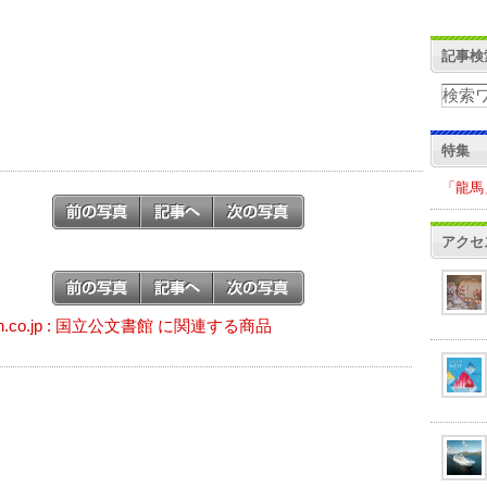
記事検
特集
「龍馬
アクセ
on.co.jp : 国立公文書館 に関連する商品