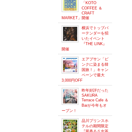
「KOTO
COFFEE ＆
CRAFT
MARKET」開催
横浜でトップバ
ーテンダーを招
いたイベント
『THE LINK』
開催
エアプサン「ピ
ンクに染まる韓
国旅！」キャン
ペーンで最大
3,000円OFF
昨年好評だった
SAKURA
Terrace Cafe ＆
Barが今年もオ
ープン！
品川プリンスホ
テルの期間限定
『翠香る八女茶