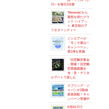
川）を毎日1往復
“Merenda”から
着想を得たグラ
ンド ハイアッ
ト 東京初のア
フタヌーンティー
ジンエアーが
「今こそ釜山！
キャンペーン」
第1弾を実施
「旧芝離宮夜会
」開催！旧芝離
宮恩賜庭園を
光・音・デジタ
ルアートで楽しむ
スプリング・ジ
ャパンが2路線
新規就航！キャ
ンペーン実施中
KIBACOで