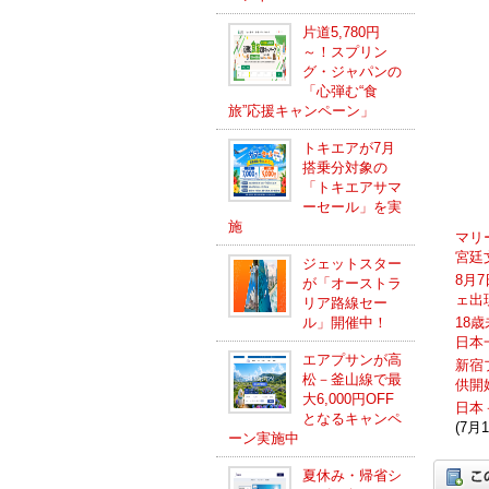
片道5,780円
～！スプリン
グ・ジャパンの
「心弾む“食
旅”応援キャンペーン」
トキエアが7月
搭乗分対象の
「トキエアサマ
ーセール」を実
施
マリ
宮廷
ジェットスター
8月
が「オーストラ
ェ出
リア路線セー
ル」開催中！
18
日本
エアプサンが高
新宿
松－釜山線で最
供開
大6,000円OFF
日本
となるキャンペ
(7月1
ーン実施中
夏休み・帰省シ