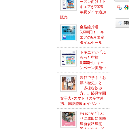
ーズン向け！ト
キエアが2026
年夏ダイヤ追加
販売
全路線片道
6,600円！トキ
エアの6月限定
タイムセール
トキエアが「ふ
らっと空旅、
6,000円」キャ
ンペーン実施中
渋谷で学ぶ「お
酒の歴史」と
「多様な飲み
方」。跡見学園
女子大×スマドリの産学連
携、体験型展示イベント
Peachが7年ぶ
りに成田に国際
線新規路線開
設！ソウル（仁