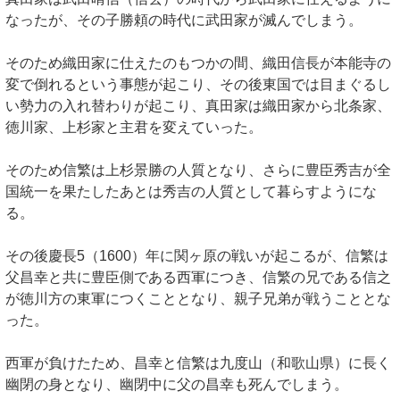
なったが、その子勝頼の時代に武田家が滅んでしまう。
そのため織田家に仕えたのもつかの間、織田信長が本能寺の
変で倒れるという事態が起こり、その後東国では目まぐるし
い勢力の入れ替わりが起こり、真田家は織田家から北条家、
徳川家、上杉家と主君を変えていった。
そのため信繁は上杉景勝の人質となり、さらに豊臣秀吉が全
国統一を果たしたあとは秀吉の人質として暮らすようにな
る。
その後慶長5（1600）年に関ヶ原の戦いが起こるが、信繁は
父昌幸と共に豊臣側である西軍につき、信繁の兄である信之
が徳川方の東軍につくこととなり、親子兄弟が戦うこととな
った。
西軍が負けたため、昌幸と信繁は九度山（和歌山県）に長く
幽閉の身となり、幽閉中に父の昌幸も死んでしまう。