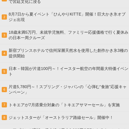
で宮廷文化に浸る
8月7日から夏イベント「ひんやりKITTE」開催！巨大かき氷オブ
2
ジェ出現
18歳未満5万円、未就学児無料、ファミリー応援価格で行く夏休み
3
の日本一周クルーズ
新宿プリンスホテルで信州深層天然水を使用した創作かき氷3種の
4
提供開始
日本－韓国が片道100円～！イースター航空の年間最大特価イベン
5
ト
片道5,780円～！スプリング・ジャパンの「心弾む“食旅”応援キャ
6
ンペーン」
トキエアが7月搭乗分対象の「トキエアサマーセール」を実施
7
ジェットスターが「オーストラリア路線セール」開催中！
8