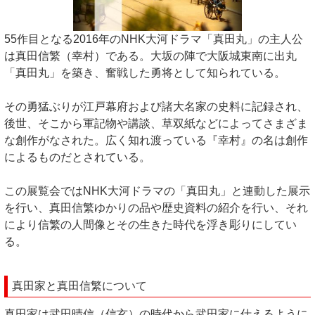
55作目となる2016年のNHK大河ドラマ「真田丸」の主人公
は真田信繁（幸村）である。大坂の陣で大阪城東南に出丸
「真田丸」を築き、奮戦した勇将として知られている。
その勇猛ぶりが江戸幕府および諸大名家の史料に記録され、
後世、そこから軍記物や講談、草双紙などによってさまざま
な創作がなされた。広く知れ渡っている『幸村』の名は創作
によるものだとされている。
この展覧会ではNHK大河ドラマの「真田丸」と連動した展示
を行い、真田信繁ゆかりの品や歴史資料の紹介を行い、それ
により信繁の人間像とその生きた時代を浮き彫りにしてい
る。
真田家と真田信繁について
真田家は武田晴信（信玄）の時代から武田家に仕えるように