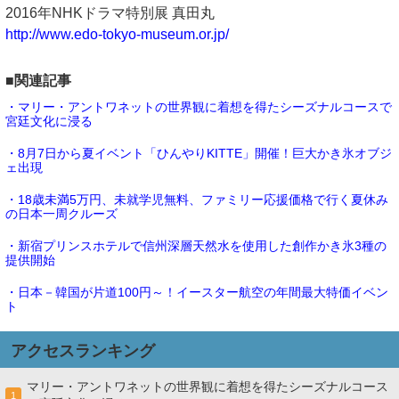
2016年NHKドラマ特別展 真田丸
http://www.edo-tokyo-museum.or.jp/
■関連記事
・マリー・アントワネットの世界観に着想を得たシーズナルコースで
宮廷文化に浸る
・8月7日から夏イベント「ひんやりKITTE」開催！巨大かき氷オブジ
ェ出現
・18歳未満5万円、未就学児無料、ファミリー応援価格で行く夏休み
の日本一周クルーズ
・新宿プリンスホテルで信州深層天然水を使用した創作かき氷3種の
提供開始
・日本－韓国が片道100円～！イースター航空の年間最大特価イベン
ト
アクセスランキング
マリー・アントワネットの世界観に着想を得たシーズナルコース
1