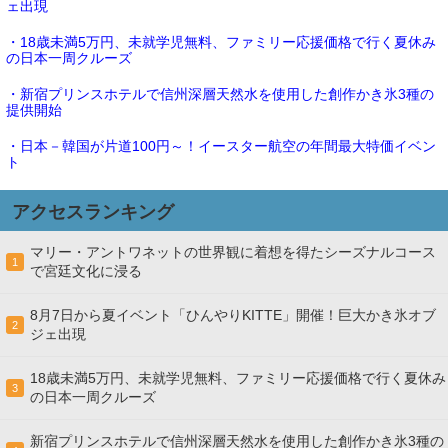
ェ出現
・18歳未満5万円、未就学児無料、ファミリー応援価格で行く夏休み
の日本一周クルーズ
・新宿プリンスホテルで信州深層天然水を使用した創作かき氷3種の
提供開始
・日本－韓国が片道100円～！イースター航空の年間最大特価イベン
ト
アクセスランキング
マリー・アントワネットの世界観に着想を得たシーズナルコース
1
で宮廷文化に浸る
8月7日から夏イベント「ひんやりKITTE」開催！巨大かき氷オブ
2
ジェ出現
18歳未満5万円、未就学児無料、ファミリー応援価格で行く夏休み
3
の日本一周クルーズ
新宿プリンスホテルで信州深層天然水を使用した創作かき氷3種の