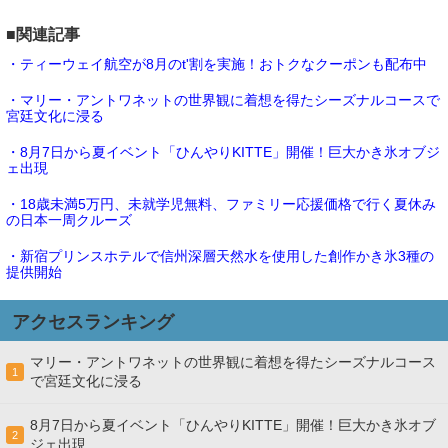
■関連記事
・ティーウェイ航空が8月のt'割を実施！おトクなクーポンも配布中
・マリー・アントワネットの世界観に着想を得たシーズナルコースで
宮廷文化に浸る
・8月7日から夏イベント「ひんやりKITTE」開催！巨大かき氷オブジ
ェ出現
・18歳未満5万円、未就学児無料、ファミリー応援価格で行く夏休み
の日本一周クルーズ
・新宿プリンスホテルで信州深層天然水を使用した創作かき氷3種の
提供開始
アクセスランキング
マリー・アントワネットの世界観に着想を得たシーズナルコース
1
で宮廷文化に浸る
8月7日から夏イベント「ひんやりKITTE」開催！巨大かき氷オブ
2
ジェ出現