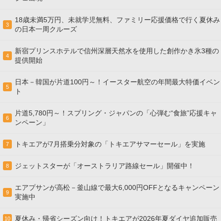
18歳未満5万円、未就学児無料、ファミリー応援価格で行く夏休み
3
の日本一周クルーズ
新宿プリンスホテルで信州深層天然水を使用した創作かき氷3種の
4
提供開始
日本－韓国が片道100円～！イースター航空の年間最大特価イベン
5
ト
片道5,780円～！スプリング・ジャパンの「心弾む“食旅”応援キャ
6
ンペーン」
トキエアが7月搭乗分対象の「トキエアサマーセール」を実施
7
ジェットスターが「オーストラリア路線セール」開催中！
8
エアプサンが高松－釜山線で最大6,000円OFFとなるキャンペーン
9
実施中
夏休み・帰省シーズン向け！トキエアが2026年夏ダイヤ追加販売
10