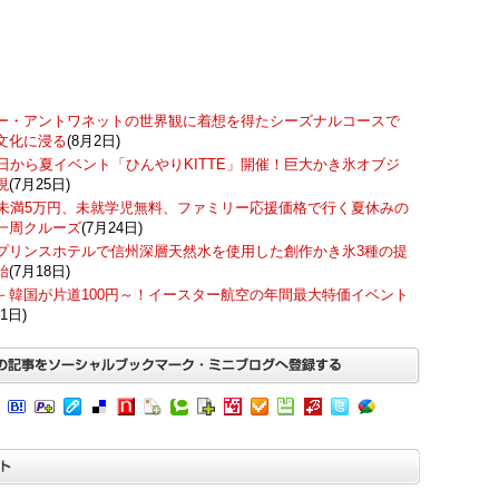
ー・アントワネットの世界観に着想を得たシーズナルコースで
文化に浸る
(8月2日)
7日から夏イベント「ひんやりKITTE」開催！巨大かき氷オブジ
現
(7月25日)
歳未満5万円、未就学児無料、ファミリー応援価格で行く夏休みの
一周クルーズ
(7月24日)
プリンスホテルで信州深層天然水を使用した創作かき氷3種の提
始
(7月18日)
－韓国が片道100円～！イースター航空の年間最大特価イベント
1日)