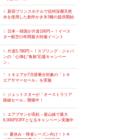
4.
新宿プリンスホテルで信州深層天然
水を使用した創作かき氷3種の提供開始
5.
日本－韓国が片道100円～！イース
ター航空の年間最大特価イベント
6.
片道5,780円～！スプリング・ジャパ
ンの「心弾む“食旅”応援キャンペー
ン」
7.
トキエアが7月搭乗分対象の「トキ
エアサマーセール」を実施
8.
ジェットスターが「オーストラリア
路線セール」開催中！
9.
エアプサンが高松－釜山線で最大
6,000円OFFとなるキャンペーン実施中
10.
夏休み・帰省シーズン向け！トキ