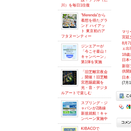
川）を毎日1往復
“Merenda”から
着想を得たグラ
ンド ハイアッ
ト 東京初のア
マリ
フタヌーンティー
宮廷
8月
ジンエアーが
ェ出
「今こそ釜山！
18
キャンペーン」
日本
第1弾を実施
新宿
供開
「旧芝離宮夜会
」開催！旧芝離
日本
宮恩賜庭園を
(7月1
光・音・デジタ
ルアートで楽しむ
スプリング・ジ
ャパンが2路線
新規就航！キャ
ンペーン実施中
KIBACOで