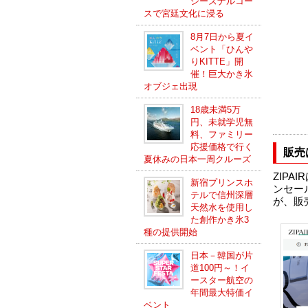
シーズナルコー
スで宮廷文化に浸る
8月7日から夏イ
ベント「ひんや
りKITTE」開
催！巨大かき氷
オブジェ出現
18歳未満5万
円、未就学児無
料、ファミリー
応援価格で行く
販売
夏休みの日本一周クルーズ
ZIPA
新宿プリンスホ
ンセー
テルで信州深層
が、販
天然水を使用し
た創作かき氷3
種の提供開始
日本－韓国が片
道100円～！イ
ースター航空の
年間最大特価イ
ベント