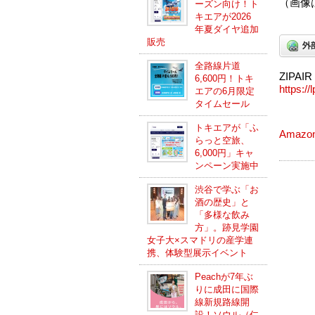
（画像は
ーズン向け！ト
キエアが2026
年夏ダイヤ追加
販売
全路線片道
ZIPAIR
6,600円！トキ
https://
エアの6月限定
タイムセール
トキエアが「ふ
Amazo
らっと空旅、
6,000円」キャ
ンペーン実施中
渋谷で学ぶ「お
酒の歴史」と
「多様な飲み
方」。跡見学園
女子大×スマドリの産学連
携、体験型展示イベント
Peachが7年ぶ
りに成田に国際
線新規路線開
設！ソウル（仁