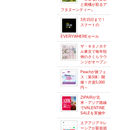
と柑橘が彩るア
フタヌーンティー』
3月15日まで！
スクートの
EVERYWHEREセール
ザ・キタノホテ
ル東京で毎年恒
例のさくらラウ
ンジがオープン
Peachが旅フェ
ス〔第3弾〕開
催！片道5,000
円～
ZIPAIRが北
米・アジア路線
でVALENTINE
SALEを実施中
エアアジアマレ
ーシアが新規就