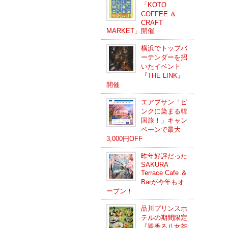
「KOTO
COFFEE ＆
CRAFT
MARKET」開催
横浜でトップバ
ーテンダーを招
いたイベント
『THE LINK』
開催
エアプサン「ピ
ンクに染まる韓
国旅！」キャン
ペーンで最大
3,000円OFF
昨年好評だった
SAKURA
Terrace Cafe ＆
Barが今年もオ
ープン！
品川プリンスホ
テルの期間限定
『翠香る八女茶