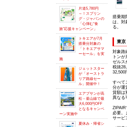
片道5,780円
～！スプリン
搭乗期間
グ・ジャパンの
は、対
「心弾む“食
る。
旅”応援キャンペーン」
トキエアが7月
東京
搭乗分対象の
「トキエアサマ
対象路
ーセール」を実
トンが
施
ゼルス
税抜2
ジェットスター
32,50
が「オーストラ
リア路線セー
すべて
ル」開催中！
分が運
賃額は
エアプサンが高
異なる
松－釜山線で最
大6,000円OFF
ZIP
となるキャンペ
必要。
ーン実施中
サービ
夏休み・帰省シ