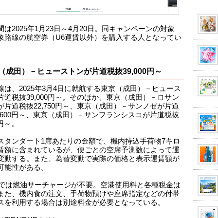
は2025年1月23日～4月20日。同キャンペーンの対象
象路線の航空券（U6運賃以外）を購入する人となってい
（成田）－ヒューストンが片道税抜39,000円～
線は、2025年3月4日に就航する東京（成田）－ヒュース
片道税抜39,000円～。そのほか、東京（成田）－ロサン
が片道税抜22,750円～、東京（成田）－サンノゼが片道
8,600円～、東京（成田）－サンフランシスコが片道税抜
0円～。
スタンダート1席あたりの金額で、機内持込手荷物7キロ
賃額に含まれているが、便ごとの空席予測数によって運
変動する。また、為替変動で実際の価格と表示運賃額が
可能性がある。
AIRでは燃油サーチャージが不要。空港使用料と各種税金は
また、機内食の注文、手荷物預けや座席指定などの付帯
スを利用する場合は別途料金が必要となっている。