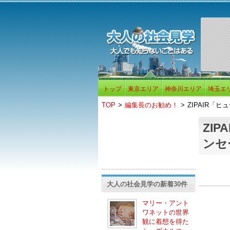
トップ
東京エリア
神奈川エリア
埼玉エ
TOP
>
編集長のお勧め！
>
ZIPAIR「
ZI
ンセ
大人の社会見学の新着30件
マリー・アント
ワネットの世界
観に着想を得た