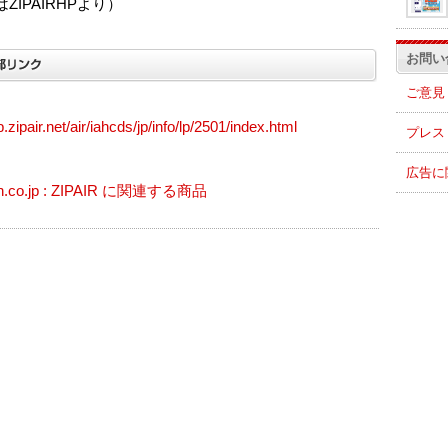
ZIPAIRHPより）
お問い
ご意見
lp.zipair.net/air/iahcds/jp/info/lp/2501/index.html
プレス
広告に
n.co.jp : ZIPAIR に関連する商品