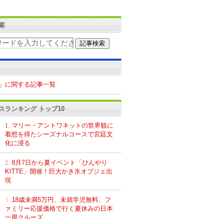
索
」に関する記事一覧
スランキング トップ10
1.
マリー・アントワネットの世界観に
着想を得たシーズナルコースで宮廷文
化に浸る
2.
8月7日から夏イベント「ひんやり
KITTE」開催！巨大かき氷オブジェ出
現
3.
18歳未満5万円、未就学児無料、フ
ァミリー応援価格で行く夏休みの日本
一周クルーズ