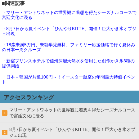
■関連記事
・マリー・アントワネットの世界観に着想を得たシーズナルコースで
宮廷文化に浸る
・8月7日から夏イベント「ひんやりKITTE」開催！巨大かき氷オブジ
ェ出現
・18歳未満5万円、未就学児無料、ファミリー応援価格で行く夏休み
の日本一周クルーズ
・新宿プリンスホテルで信州深層天然水を使用した創作かき氷3種の
提供開始
・日本－韓国が片道100円～！イースター航空の年間最大特価イベン
ト
アクセスランキング
マリー・アントワネットの世界観に着想を得たシーズナルコース
1
で宮廷文化に浸る
8月7日から夏イベント「ひんやりKITTE」開催！巨大かき氷オブ
2
ジェ出現