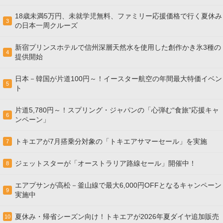
18歳未満5万円、未就学児無料、ファミリー応援価格で行く夏休み
3
の日本一周クルーズ
新宿プリンスホテルで信州深層天然水を使用した創作かき氷3種の
4
提供開始
日本－韓国が片道100円～！イースター航空の年間最大特価イベン
5
ト
片道5,780円～！スプリング・ジャパンの「心弾む“食旅”応援キャ
6
ンペーン」
トキエアが7月搭乗分対象の「トキエアサマーセール」を実施
7
ジェットスターが「オーストラリア路線セール」開催中！
8
エアプサンが高松－釜山線で最大6,000円OFFとなるキャンペーン
9
実施中
夏休み・帰省シーズン向け！トキエアが2026年夏ダイヤ追加販売
10