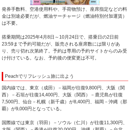
発券手数料、空港使用料や、手荷物預け、座席指定などの料
金は別途必要だが、燃油サーチャージ（燃油特別付加運賃）
は不要。
搭乗期間は2025年4月8日～10月24日で、搭乗日の2日前
23:59まで予約可能だが、販売される座席数には限りがあ
り、売り切れ次第終了。予約は専用の予約サイトからのみ受
け付けている。なお、予約後の便変更は不可。
Peachでリフレッシュ旅に出よう
国内線では、東京（成田）－福岡が往復9,800円、大阪（関
西）－石垣が往復14,400円、大阪（関西）－鹿児島が往復
7,500円、仙台－札幌（新千歳）が8,400円、福岡－沖縄（那
覇）が9,000円となっている。
国際線では東京（羽田）－ソウル（仁川）が往復11,300円、
大阪（関西）－香港が往復20,000円、沖縄（那覇）－台北