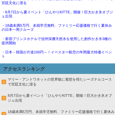
宮廷文化に浸る
・8月7日から夏イベント「ひんやりKITTE」開催！巨大かき氷オブジ
ェ出現
・18歳未満5万円、未就学児無料、ファミリー応援価格で行く夏休み
の日本一周クルーズ
・新宿プリンスホテルで信州深層天然水を使用した創作かき氷3種の
提供開始
・日本－韓国が片道100円～！イースター航空の年間最大特価イベン
ト
アクセスランキング
マリー・アントワネットの世界観に着想を得たシーズナルコース
1
で宮廷文化に浸る
8月7日から夏イベント「ひんやりKITTE」開催！巨大かき氷オブ
2
ジェ出現
18歳未満5万円、未就学児無料、ファミリー応援価格で行く夏休み
3