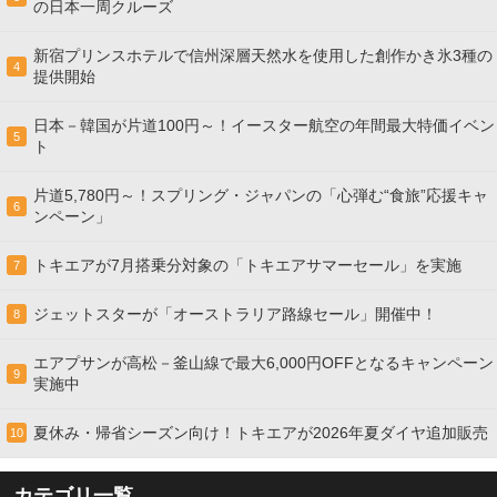
の日本一周クルーズ
新宿プリンスホテルで信州深層天然水を使用した創作かき氷3種の
4
提供開始
日本－韓国が片道100円～！イースター航空の年間最大特価イベン
5
ト
片道5,780円～！スプリング・ジャパンの「心弾む“食旅”応援キャ
6
ンペーン」
トキエアが7月搭乗分対象の「トキエアサマーセール」を実施
7
ジェットスターが「オーストラリア路線セール」開催中！
8
エアプサンが高松－釜山線で最大6,000円OFFとなるキャンペーン
9
実施中
夏休み・帰省シーズン向け！トキエアが2026年夏ダイヤ追加販売
10
カテゴリ一覧