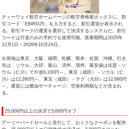
ティーウェイ航空ホームページの航空券検索ボックスに、割
引コード「EBIRD25」を入力すると、割引運賃が表示され
る。割引マークの運賃を選択して決済するシステムだ。割引
コードは片道のみの予約でも使用可能。搭乗期間は2025年
12月1日～2026年10月24日。
出発地は東京、大阪、福岡、札幌、熊本、佐賀、沖縄。行き
先は、ソウル、大邱、釜山、済州、清州。最安値は佐賀－ソ
ウル（仁川）で片道6,100円～。東京（成田）－ソウル（仁
川）は12,260円～、東京（成田）－テグ（大邱）は12,660円
～。運賃には燃油サーチャージ、空港利用税などが含まれ
る。
25,000円以上の決済で3,000円オフ
アーリーバードセールと並行して、おトクなクーポンを配布