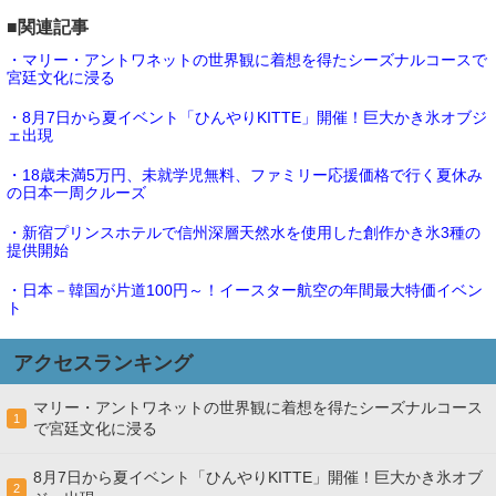
■関連記事
・マリー・アントワネットの世界観に着想を得たシーズナルコースで
宮廷文化に浸る
・8月7日から夏イベント「ひんやりKITTE」開催！巨大かき氷オブジ
ェ出現
・18歳未満5万円、未就学児無料、ファミリー応援価格で行く夏休み
の日本一周クルーズ
・新宿プリンスホテルで信州深層天然水を使用した創作かき氷3種の
提供開始
・日本－韓国が片道100円～！イースター航空の年間最大特価イベン
ト
アクセスランキング
マリー・アントワネットの世界観に着想を得たシーズナルコース
1
で宮廷文化に浸る
8月7日から夏イベント「ひんやりKITTE」開催！巨大かき氷オブ
2