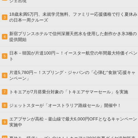
ジェ出現
18歳未満5万円、未就学児無料、ファミリー応援価格で行く夏休み
3
の日本一周クルーズ
新宿プリンスホテルで信州深層天然水を使用した創作かき氷3種の
4
提供開始
日本－韓国が片道100円～！イースター航空の年間最大特価イベン
5
ト
片道5,780円～！スプリング・ジャパンの「心弾む“食旅”応援キャ
6
ンペーン」
トキエアが7月搭乗分対象の「トキエアサマーセール」を実施
7
ジェットスターが「オーストラリア路線セール」開催中！
8
エアプサンが高松－釜山線で最大6,000円OFFとなるキャンペーン
9
実施中