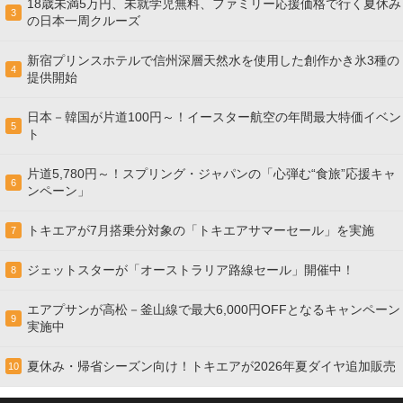
18歳未満5万円、未就学児無料、ファミリー応援価格で行く夏休み
3
の日本一周クルーズ
新宿プリンスホテルで信州深層天然水を使用した創作かき氷3種の
4
提供開始
日本－韓国が片道100円～！イースター航空の年間最大特価イベン
5
ト
片道5,780円～！スプリング・ジャパンの「心弾む“食旅”応援キャ
6
ンペーン」
トキエアが7月搭乗分対象の「トキエアサマーセール」を実施
7
ジェットスターが「オーストラリア路線セール」開催中！
8
エアプサンが高松－釜山線で最大6,000円OFFとなるキャンペーン
9
実施中
夏休み・帰省シーズン向け！トキエアが2026年夏ダイヤ追加販売
10