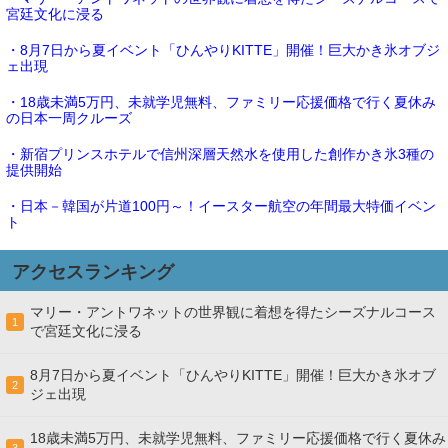
宮廷文化に浸る
・8月7日から夏イベント「ひんやりKITTE」開催！巨大かき氷オブジ
ェ出現
・18歳未満5万円、未就学児無料、ファミリー応援価格で行く夏休み
の日本一周クルーズ
・新宿プリンスホテルで信州深層天然水を使用した創作かき氷3種の
提供開始
・日本－韓国が片道100円～！イースター航空の年間最大特価イベン
ト
アクセスランキング
マリー・アントワネットの世界観に着想を得たシーズナルコース
1
で宮廷文化に浸る
8月7日から夏イベント「ひんやりKITTE」開催！巨大かき氷オブ
2
ジェ出現
18歳未満5万円、未就学児無料、ファミリー応援価格で行く夏休み