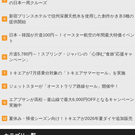
3
の日本一周クルーズ
新宿プリンスホテルで信州深層天然水を使用した創作かき氷3種の
4
提供開始
日本－韓国が片道100円～！イースター航空の年間最大特価イベン
5
ト
片道5,780円～！スプリング・ジャパンの「心弾む“食旅”応援キャ
6
ンペーン」
トキエアが7月搭乗分対象の「トキエアサマーセール」を実施
7
ジェットスターが「オーストラリア路線セール」開催中！
8
エアプサンが高松－釜山線で最大6,000円OFFとなるキャンペーン
9
実施中
夏休み・帰省シーズン向け！トキエアが2026年夏ダイヤ追加販売
10