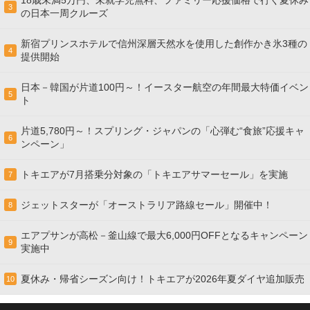
18歳未満5万円、未就学児無料、ファミリー応援価格で行く夏休み
3
の日本一周クルーズ
新宿プリンスホテルで信州深層天然水を使用した創作かき氷3種の
4
提供開始
日本－韓国が片道100円～！イースター航空の年間最大特価イベン
5
ト
片道5,780円～！スプリング・ジャパンの「心弾む“食旅”応援キャ
6
ンペーン」
トキエアが7月搭乗分対象の「トキエアサマーセール」を実施
7
ジェットスターが「オーストラリア路線セール」開催中！
8
エアプサンが高松－釜山線で最大6,000円OFFとなるキャンペーン
9
実施中
夏休み・帰省シーズン向け！トキエアが2026年夏ダイヤ追加販売
10