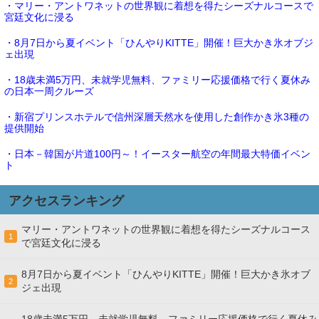
・マリー・アントワネットの世界観に着想を得たシーズナルコースで
宮廷文化に浸る
・8月7日から夏イベント「ひんやりKITTE」開催！巨大かき氷オブジ
ェ出現
・18歳未満5万円、未就学児無料、ファミリー応援価格で行く夏休み
の日本一周クルーズ
・新宿プリンスホテルで信州深層天然水を使用した創作かき氷3種の
提供開始
・日本－韓国が片道100円～！イースター航空の年間最大特価イベン
ト
アクセスランキング
マリー・アントワネットの世界観に着想を得たシーズナルコース
1
で宮廷文化に浸る
8月7日から夏イベント「ひんやりKITTE」開催！巨大かき氷オブ
2
ジェ出現