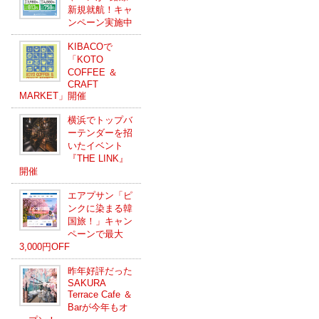
新規就航！キャ
ンペーン実施中
KIBACOで
「KOTO
COFFEE ＆
CRAFT
MARKET」開催
横浜でトップバ
ーテンダーを招
いたイベント
『THE LINK』
開催
エアプサン「ピ
ンクに染まる韓
国旅！」キャン
ペーンで最大
3,000円OFF
昨年好評だった
SAKURA
Terrace Cafe ＆
Barが今年もオ