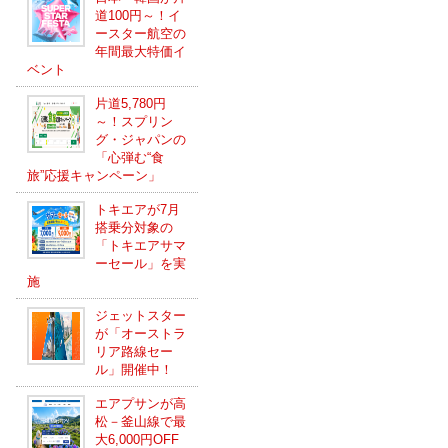
道100円～！イ
ースター航空の
年間最大特価イ
ベント
片道5,780円
～！スプリン
グ・ジャパンの
「心弾む“食
旅”応援キャンペーン」
トキエアが7月
搭乗分対象の
「トキエアサマ
ーセール」を実
施
ジェットスター
が「オーストラ
リア路線セー
ル」開催中！
エアプサンが高
松－釜山線で最
大6,000円OFF