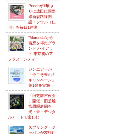
Peachが7年ぶ
りに成田に国際
線新規路線開
設！ソウル（仁
川）を毎日1往復
“Merenda”から
着想を得たグラ
ンド ハイアッ
ト 東京初のア
フタヌーンティー
ジンエアーが
「今こそ釜山！
キャンペーン」
第1弾を実施
「旧芝離宮夜会
」開催！旧芝離
宮恩賜庭園を
光・音・デジタ
ルアートで楽しむ
スプリング・ジ
ャパンが2路線