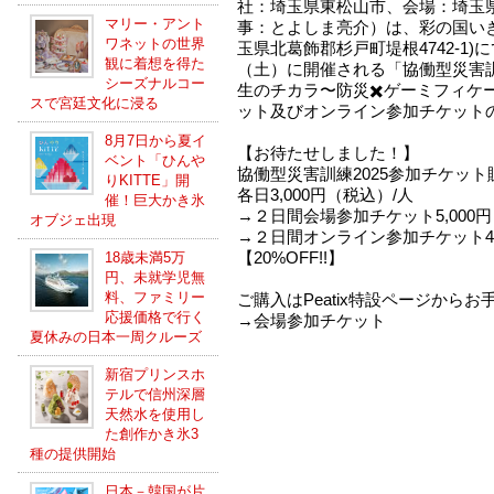
社：埼玉県東松山市、会場：埼玉
マリー・アント
事：とよしま亮介）は、彩の国い
ワネットの世界
玉県北葛飾郡杉戸町堤根4742-1)
観に着想を得た
（土）に開催される「協働型災害訓
シーズナルコー
生のチカラ〜防災✖️ゲーミフィケ
スで宮廷文化に浸る
ット及びオンライン参加チケット
8月7日から夏イ
【お待たせしました！】
ベント「ひんや
協働型災害訓練2025参加チケッ
りKITTE」開
各日3,000円（税込）/人
催！巨大かき氷
→２日間会場参加チケット5,000円（
オブジェ出現
→２日間オンライン参加チケット4,
【20%OFF!!】
18歳未満5万
円、未就学児無
料、ファミリー
ご購入はPeatix特設ページから
応援価格で行く
→会場参加チケット
夏休みの日本一周クルーズ
新宿プリンスホ
テルで信州深層
天然水を使用し
た創作かき氷3
種の提供開始
日本－韓国が片