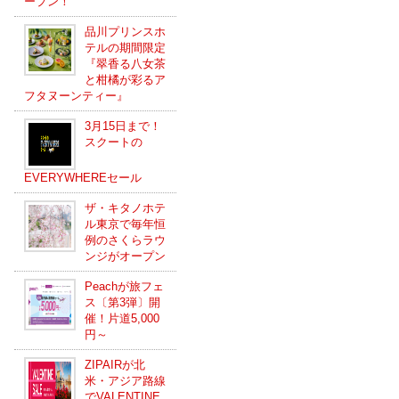
ープン！
品川プリンスホ
テルの期間限定
『翠香る八女茶
と柑橘が彩るア
フタヌーンティー』
3月15日まで！
スクートの
EVERYWHEREセール
ザ・キタノホテ
ル東京で毎年恒
例のさくらラウ
ンジがオープン
Peachが旅フェ
ス〔第3弾〕開
催！片道5,000
円～
ZIPAIRが北
米・アジア路線
でVALENTINE