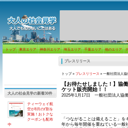
トップ
東京エリア
神奈川エリア
埼玉エリア
千葉エリア
他のエリア
プレスリリース
トップ »
プレスリリース
» 一般社団法人
【お待たせしました！】協働
ケット販売開始！！
大人の社会見学の新着30件
2025年1月17日 一般社団法人協
ティーウェイ航
空が8月のt'割を
実施！おトクな
「つながることは備えること」をキ
クーポンも配布
年から毎年開催を重ねている一般
中