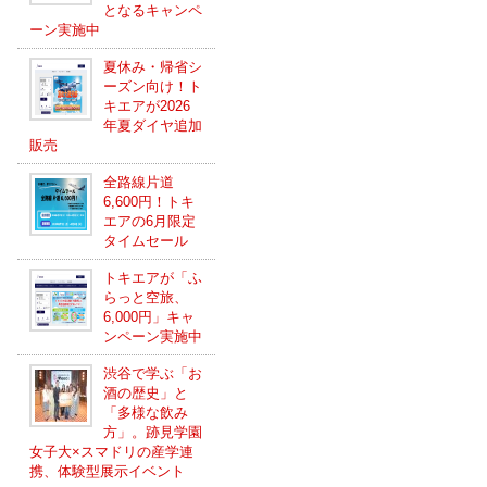
となるキャンペ
ーン実施中
夏休み・帰省シ
ーズン向け！ト
キエアが2026
年夏ダイヤ追加
販売
全路線片道
6,600円！トキ
エアの6月限定
タイムセール
トキエアが「ふ
らっと空旅、
6,000円」キャ
ンペーン実施中
渋谷で学ぶ「お
酒の歴史」と
「多様な飲み
方」。跡見学園
女子大×スマドリの産学連
携、体験型展示イベント