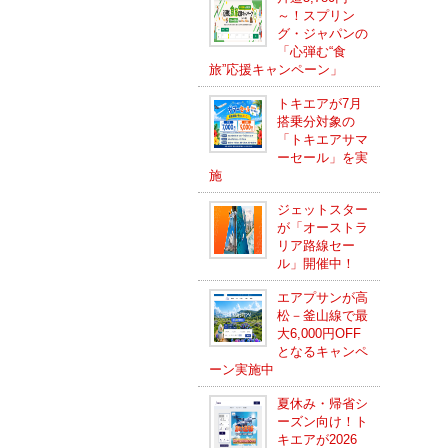
～！スプリン
グ・ジャパンの
「心弾む“食
旅”応援キャンペーン」
トキエアが7月
搭乗分対象の
「トキエアサマ
ーセール」を実
施
ジェットスター
が「オーストラ
リア路線セー
ル」開催中！
エアプサンが高
松－釜山線で最
大6,000円OFF
となるキャンペ
ーン実施中
夏休み・帰省シ
ーズン向け！ト
キエアが2026