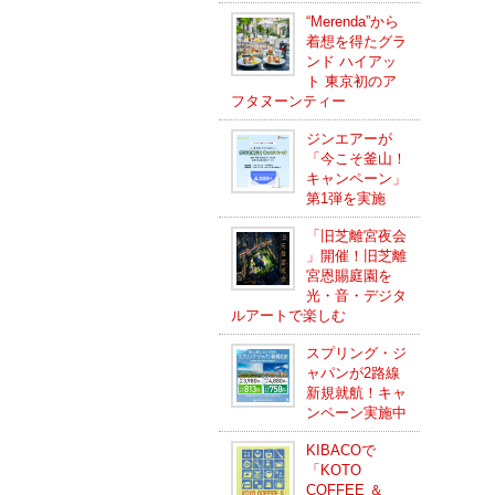
“Merenda”から
着想を得たグラ
ンド ハイアッ
ト 東京初のア
フタヌーンティー
ジンエアーが
「今こそ釜山！
キャンペーン」
第1弾を実施
「旧芝離宮夜会
」開催！旧芝離
宮恩賜庭園を
光・音・デジタ
ルアートで楽しむ
スプリング・ジ
ャパンが2路線
新規就航！キャ
ンペーン実施中
KIBACOで
「KOTO
COFFEE ＆