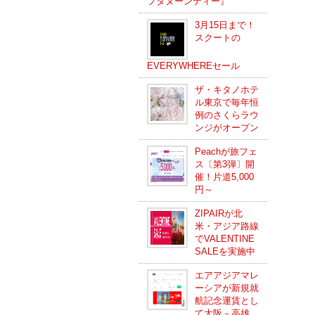
フタヌーンティー』
3月15日まで！
スクートの
EVERYWHEREセール
ザ・キタノホテ
ル東京で毎年恒
例のさくらラウ
ンジがオープン
Peachが旅フェ
ス〔第3弾〕開
催！片道5,000
円～
ZIPAIRが北
米・アジア路線
でVALENTINE
SALEを実施中
エアアジアマレ
ーシアが新規就
航記念運賃とし
て大阪－高雄