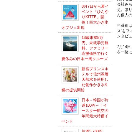
会社みら
8月7日から夏イ
え。ほ
ベント「ひんや
ん個人
りKITTE」開
催！巨大かき氷
当番組は
オブジェ出現
ス”をフ
ンタビ
18歳未満5万
円、未就学児無
7月14
料、ファミリー
を一緒
応援価格で行く
夏休みの日本一周クルーズ
新宿プリンスホ
テルで信州深層
天然水を使用し
た創作かき氷3
種の提供開始
日本－韓国が片
道100円～！イ
ースター航空の
年間最大特価イ
ベント
片道5,780円