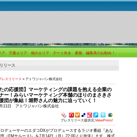
リア
千葉エリア
他のエリア
デート向き
家族
編集長のお勧め！
リリース
プレスリリース
» アトワジャパン株式会社
たの応援団】マーケティングの課題を抱える企業の
ナー！みらいマーケティング本舗のほりのまさきさ
援団が集結！堀野さんの魅力に迫っていく！
年7月11日 アトワジャパン株式会社
プレスリリース提供元:
ValuePress!
ロデューサーのエダコDXがプロデュースするラジオ番組『あな
団（FMサルース)』を7月14日（月）22:00より放送します。株式