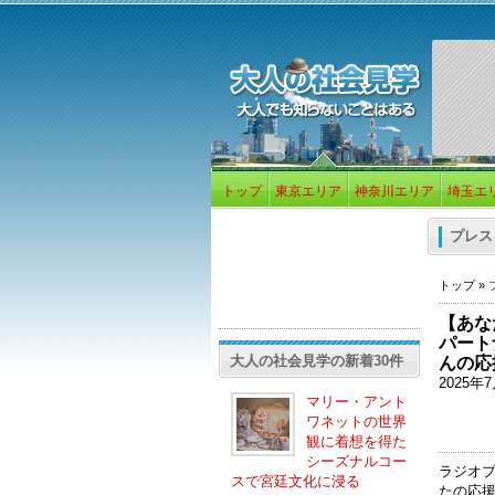
トップ
東京エリア
神奈川エリア
埼玉エ
プレス
トップ »
【あな
パート
大人の社会見学の新着30件
んの応
2025
マリー・アント
ワネットの世界
観に着想を得た
シーズナルコー
ラジオプ
スで宮廷文化に浸る
たの応援