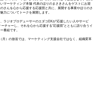
いマーケティング本舗 代表のほりのまさきさんをゲストにお迎
りのさんを心から応援する応援団と共に、展開する事業やほりのさ
の魅力についてトークを展開します。
、ラジオプロデューサーのエダコDXが“応援したい人やサービ
ィーチャーし、それを心から応援する“応援団”とともに語り合うイ
ュー番組です。
日（月）の放送では、マーケティング支援会社ではなく、組織変革
に