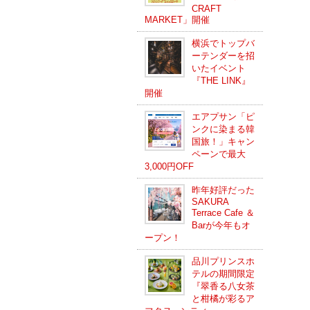
CRAFT
MARKET」開催
横浜でトップバ
ーテンダーを招
いたイベント
『THE LINK』
開催
エアプサン「ピ
ンクに染まる韓
国旅！」キャン
ペーンで最大
3,000円OFF
昨年好評だった
SAKURA
Terrace Cafe ＆
Barが今年もオ
ープン！
品川プリンスホ
テルの期間限定
『翠香る八女茶
と柑橘が彩るア