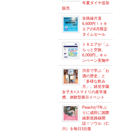
年夏ダイヤ追加
販売
全路線片道
6,600円！トキ
エアの6月限定
タイムセール
トキエアが「ふ
らっと空旅、
6,000円」キャ
ンペーン実施中
渋谷で学ぶ「お
酒の歴史」と
「多様な飲み
方」。跡見学園
女子大×スマドリの産学連
携、体験型展示イベント
Peachが7年ぶ
りに成田に国際
線新規路線開
設！ソウル（仁
川）を毎日1往復