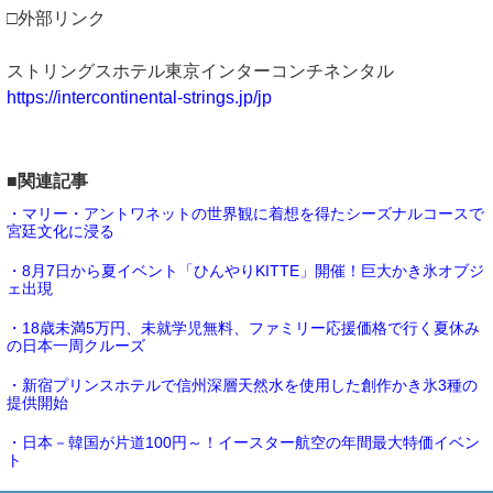
□外部リンク
ストリングスホテル東京インターコンチネンタル
https://intercontinental-strings.jp/jp
■関連記事
・マリー・アントワネットの世界観に着想を得たシーズナルコースで
宮廷文化に浸る
・8月7日から夏イベント「ひんやりKITTE」開催！巨大かき氷オブジ
ェ出現
・18歳未満5万円、未就学児無料、ファミリー応援価格で行く夏休み
の日本一周クルーズ
・新宿プリンスホテルで信州深層天然水を使用した創作かき氷3種の
提供開始
・日本－韓国が片道100円～！イースター航空の年間最大特価イベン
ト