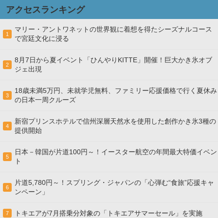
アクセスランキング
マリー・アントワネットの世界観に着想を得たシーズナルコース
1
で宮廷文化に浸る
8月7日から夏イベント「ひんやりKITTE」開催！巨大かき氷オブ
2
ジェ出現
18歳未満5万円、未就学児無料、ファミリー応援価格で行く夏休み
3
の日本一周クルーズ
新宿プリンスホテルで信州深層天然水を使用した創作かき氷3種の
4
提供開始
日本－韓国が片道100円～！イースター航空の年間最大特価イベン
5
ト
片道5,780円～！スプリング・ジャパンの「心弾む“食旅”応援キャ
6
ンペーン」
トキエアが7月搭乗分対象の「トキエアサマーセール」を実施
7