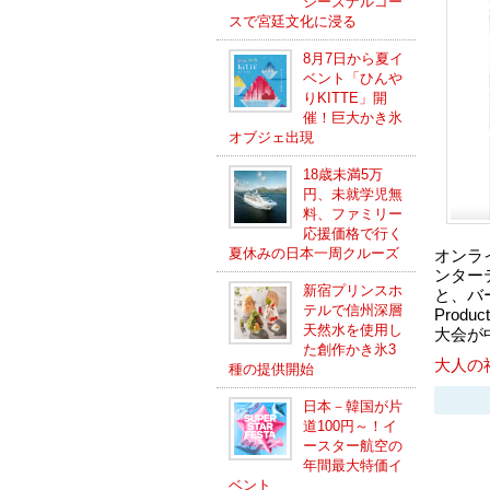
シーズナルコー
スで宮廷文化に浸る
8月7日から夏イ
ベント「ひんや
りKITTE」開
催！巨大かき氷
オブジェ出現
18歳未満5万
円、未就学児無
料、ファミリー
応援価格で行く
夏休みの日本一周クルーズ
オンラ
ンター
新宿プリンスホ
と、バ
テルで信州深層
Prod
天然水を使用し
大会が
た創作かき氷3
大人の
種の提供開始
日本－韓国が片
道100円～！イ
ースター航空の
年間最大特価イ
ベント