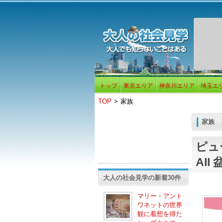
トップ
東京エリア
神奈川エリア
埼玉エ
TOP
>
家族
家族
ピュ
AI
大人の社会見学の新着30件
マリー・アント
ワネットの世界
観に着想を得た