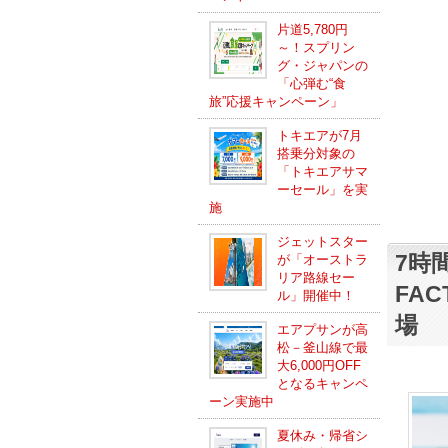
片道5,780円
～！スプリン
グ・ジャパンの
「心弾む“食
旅”応援キャンペーン」
トキエアが7月
搭乗分対象の
「トキエアサマ
ーセール」を実
施
ジェットスター
7時間
が「オーストラ
リア路線セー
FA
ル」開催中！
場
エアプサンが高
松－釜山線で最
大6,000円OFF
となるキャンペ
ーン実施中
夏休み・帰省シ