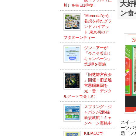
大好
川）を毎日1往復
ン食
“Merenda”から
着想を得たグラ
ンド ハイアッ
ト 東京初のア
フタヌーンティー
ジンエアーが
「今こそ釜山！
キャンペーン」
第1弾を実施
「旧芝離宮夜会
」開催！旧芝離
宮恩賜庭園を
光・音・デジタ
ルアートで楽しむ
スプリング・ジ
ャパンが2路線
新規就航！キャ
スイー
ンペーン実施中
ーツパ
題「フ
KIBACOで