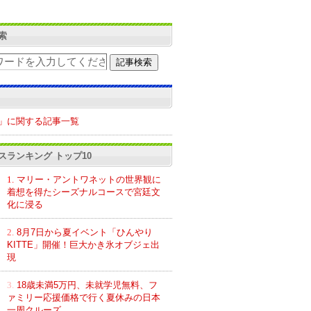
索
」に関する記事一覧
スランキング トップ10
1.
マリー・アントワネットの世界観に
着想を得たシーズナルコースで宮廷文
化に浸る
2.
8月7日から夏イベント「ひんやり
KITTE」開催！巨大かき氷オブジェ出
現
3.
18歳未満5万円、未就学児無料、フ
ァミリー応援価格で行く夏休みの日本
一周クルーズ