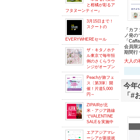
と柑橘が彩るア
フタヌーンティー』
3月15日まで！
スクートの
「カフ
ノ発の
EVERYWHEREセール
「Ca
会員限
ザ・キタノホテ
期間行
ル東京で毎年恒
大人の
例のさくらラウ
ンジがオープン
Peachが旅フェ
ス〔第3弾〕開
今年
催！片道5,000
「#
円～
ZIPAIRが北
米・アジア路線
でVALENTINE
SALEを実施中
エアアジアマレ
ーシアが新規就