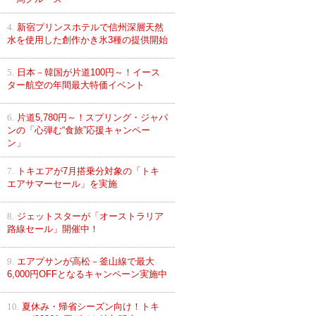
4.
新宿プリンスホテルで信州深層天然
水を使用した創作かき氷3種の提供開始
5.
日本－韓国が片道100円～！イース
ター航空の年間最大特価イベント
6.
片道5,780円～！スプリング・ジャパ
ンの「心弾む“食旅”応援キャンペー
ン」
7.
トキエアが7月搭乗分対象の「トキ
エアサマーセール」を実施
8.
ジェットスターが「オーストラリア
路線セール」開催中！
9.
エアプサンが高松－釜山線で最大
6,000円OFFとなるキャンペーン実施中
10.
夏休み・帰省シーズン向け！トキ