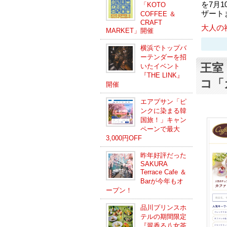
を7月
「KOTO
ザート
COFFEE ＆
CRAFT
大人の
MARKET」開催
横浜でトップバ
ーテンダーを招
王室
いたイベント
『THE LINK』
コ「
開催
エアプサン「ピ
ンクに染まる韓
国旅！」キャン
ペーンで最大
3,000円OFF
昨年好評だった
SAKURA
Terrace Cafe ＆
Barが今年もオ
ープン！
品川プリンスホ
テルの期間限定
『翠香る八女茶