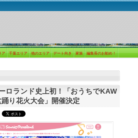
リア
千葉エリア
他のエリア
デート向き
家族
編集長のお勧め！
ーロランド史上初！「おうちでKAW
I 盆踊り花火大会」開催決定