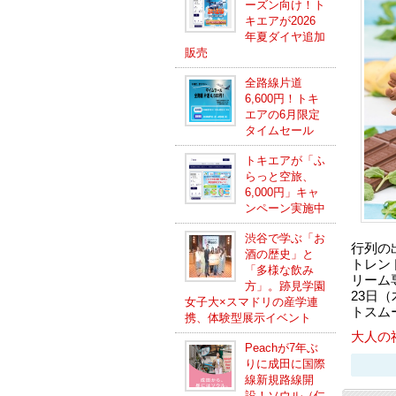
ーズン向け！ト
キエアが2026
年夏ダイヤ追加
販売
全路線片道
6,600円！トキ
エアの6月限定
タイムセール
トキエアが「ふ
らっと空旅、
6,000円」キャ
ンペーン実施中
渋谷で学ぶ「お
行列の
酒の歴史」と
トレン
「多様な飲み
リーム専
方」。跡見学園
23日
女子大×スマドリの産学連
トスム
携、体験型展示イベント
大人の
Peachが7年ぶ
りに成田に国際
線新規路線開
設！ソウル（仁