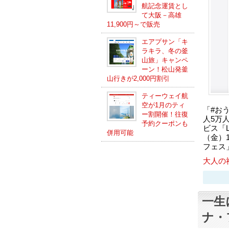
航記念運賃とし
て大阪－高雄
11,900円～で販売
エアプサン「キ
ラキラ、冬の釜
山旅」キャンペ
ーン！松山発釜
山行きが2,000円割引
ティーウェイ航
空が1月のティ
「#お
ー割開催！往復
人5万
予約クーポンも
ビス「
併用可能
（金）1
フェス
大人の
一生
ナ・