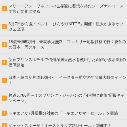
マリー・アントワネットの世界観に着想を得たシーズナルコース
1
で宮廷文化に浸る
8月7日から夏イベント「ひんやりKITTE」開催！巨大かき氷オブ
2
ジェ出現
18歳未満5万円、未就学児無料、ファミリー応援価格で行く夏休み
3
の日本一周クルーズ
新宿プリンスホテルで信州深層天然水を使用した創作かき氷3種の
4
提供開始
日本－韓国が片道100円～！イースター航空の年間最大特価イベン
5
ト
片道5,780円～！スプリング・ジャパンの「心弾む“食旅”応援キャ
6
ンペーン」
トキエアが7月搭乗分対象の「トキエアサマーセール」を実施
7
ジェットスターが「オーストラリア路線セール」開催中！
8