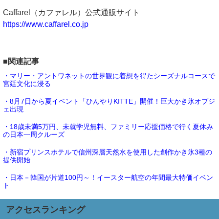
Caffarel（カファレル）公式通販サイト
https://www.caffarel.co.jp
■関連記事
・マリー・アントワネットの世界観に着想を得たシーズナルコースで
宮廷文化に浸る
・8月7日から夏イベント「ひんやりKITTE」開催！巨大かき氷オブジ
ェ出現
・18歳未満5万円、未就学児無料、ファミリー応援価格で行く夏休み
の日本一周クルーズ
・新宿プリンスホテルで信州深層天然水を使用した創作かき氷3種の
提供開始
・日本－韓国が片道100円～！イースター航空の年間最大特価イベン
ト
アクセスランキング