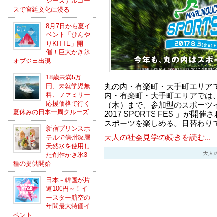
シーズナルコー
スで宮廷文化に浸る
8月7日から夏イ
ベント「ひんや
りKITTE」開
催！巨大かき氷
オブジェ出現
18歳未満5万
丸の内・有楽町・大手町エリア
円、未就学児無
内・有楽町・大手町エリアでは、
料、ファミリー
応援価格で行く
（木）まで、参加型のスポーツイベ
夏休みの日本一周クルーズ
2017 SPORTS FES 」が
スポーツを楽しめる。日替わり
新宿プリンスホ
大人の社会見学の続きを読む...
テルで信州深層
天然水を使用し
大人の社会
た創作かき氷3
種の提供開始
日本－韓国が片
道100円～！イ
ースター航空の
年間最大特価イ
ベント