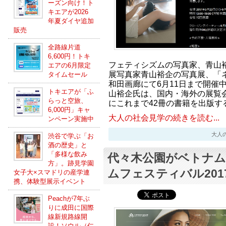
ーズン向け！ト
キエアが2026
年夏ダイヤ追加
販売
全路線片道
6,600円！トキ
フェティシズムの写真家、青山
エアの6月限定
展写真家青山裕企の写真展、「
タイムセール
和田画廊にて6月11日まで開催
トキエアが「ふ
山裕企氏は、国内・海外の展覧
らっと空旅、
にこれまで42冊の書籍を出版す
6,000円」キャ
大人の社会見学の続きを読む...
ンペーン実施中
大人の社会
渋谷で学ぶ「お
酒の歴史」と
「多様な飲み
代々木公園がベトナム
方」。跡見学園
ムフェスティバル201
女子大×スマドリの産学連
携、体験型展示イベント
Peachが7年ぶ
りに成田に国際
線新規路線開
設！ソウル（仁