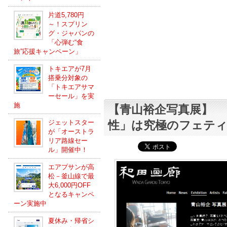
片道5,780円
～！スプリン
グ・ジャパンの
「心弾む“食
旅”応援キャンペーン」
トキエアが7月
搭乗分対象の
「トキエアサマ
ーセール」を実
施
【青山裕企写真展】 
性」は究極のフェテ
ジェットスター
が「オーストラ
リア路線セー
ル」開催中！
エアプサンが高
松－釜山線で最
大6,000円OFF
となるキャンペ
ーン実施中
夏休み・帰省シ