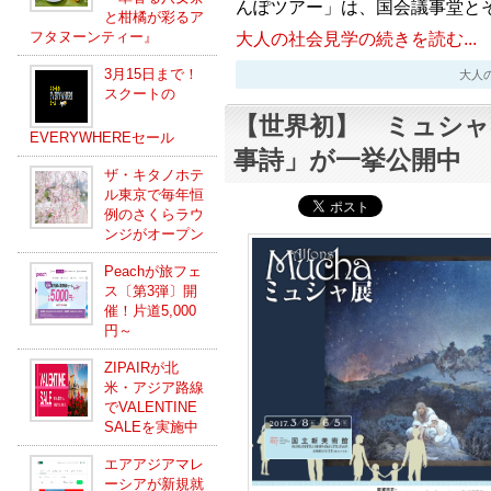
んぽツアー」は、国会議事堂と
と柑橘が彩るア
大人の社会見学の続きを読む...
フタヌーンティー』
3月15日まで！
大人の社会
スクートの
【世界初】 ミュシャ
EVERYWHEREセール
事詩」が一挙公開中
ザ・キタノホテ
ル東京で毎年恒
例のさくらラウ
ンジがオープン
Peachが旅フェ
ス〔第3弾〕開
催！片道5,000
円～
ZIPAIRが北
米・アジア路線
でVALENTINE
SALEを実施中
エアアジアマレ
ーシアが新規就