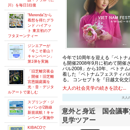
川）を毎日1往復
“Merenda”から
着想を得たグラ
ンド ハイアッ
ト 東京初のア
フタヌーンティー
ジンエアーが
「今こそ釜山！
キャンペーン」
今年で10周年を迎える「ベトナ
第1弾を実施
も開催2008年9月に初めて開
バル2008」から10年、ベトナ
「旧芝離宮夜会
着した「ベトナムフェスティバル
」開催！旧芝離
る。 コンセプトを『日越文化交
宮恩賜庭園を
光・音・デジタ
大人の社会見学の続きを読む...
ルアートで楽しむ
大人の社会
スプリング・ジ
ャパンが2路線
意外と身近 国会議事
新規就航！キャ
ンペーン実施中
見学ツアー
KIBACOで