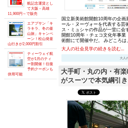
航記念運賃とし
て大阪－高雄
11,900円～で販売
国立新美術館開館10周年の企画
エアプサン「キ
ール・ヌーヴォーを代表する芸
ラキラ、冬の釜
ス・ミュシャの作品が一堂に会
山旅」キャンペ
開館10周年・チェコ文化年事業
ーン！松山発釜
術館にて開催中だ。 みどころは
山行きが2,000円割引
大人の社会見学の続きを読む...
ティーウェイ航
大人の社会
空が1月のティ
ー割開催！往復
予約クーポンも
大手町・丸の内・有楽
併用可能
がスーツで本気綱引き