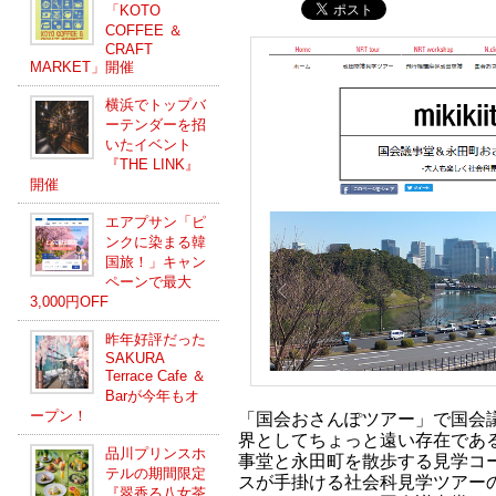
「KOTO
COFFEE ＆
CRAFT
MARKET」開催
横浜でトップバ
ーテンダーを招
いたイベント
『THE LINK』
開催
エアプサン「ピ
ンクに染まる韓
国旅！」キャン
ペーンで最大
3,000円OFF
昨年好評だった
SAKURA
Terrace Cafe ＆
Barが今年もオ
ープン！
「国会おさんぽツアー」で国会
界としてちょっと遠い存在であ
品川プリンスホ
事堂と永田町を散歩する見学コー
テルの期間限定
スが手掛ける社会科見学ツアー
『翠香る八女茶