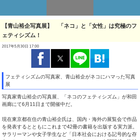
【青山裕企写真展】 「ネコ」と「女性」は究極のフ
ェティシズム！
2017年5月30日 17:00
フェティシズムの写真家、青山裕企がネコにハマった写真
展
写真家青山裕企の写真展、「ネコのフェティシズム」が和田
画廊にて6月11日まで開催中だ。
現在東京都在住の青山裕企氏は、国内・海外の展覧会で作品
を発表するとともにこれまで42冊の書籍を出版する実力派。
サラリーマンや女子学生など「日本社会における記号的な存