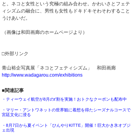
と。ネコと女性という究極の組み合わせ。かわいさとフェテ
ィシズムの融合に、男性も女性もドキドキそわそわすること
うけあいだ。
（画像は和田画廊のホームページより）
□外部リンク
青山裕企写真展「ネコとフェティシズム」 和田画廊
http://www.wadagarou.com/exhibitions
■関連記事
・ティーウェイ航空が8月のt'割を実施！おトクなクーポンも配布中
・マリー・アントワネットの世界観に着想を得たシーズナルコースで
宮廷文化に浸る
・8月7日から夏イベント「ひんやりKITTE」開催！巨大かき氷オブジ
ェ出現