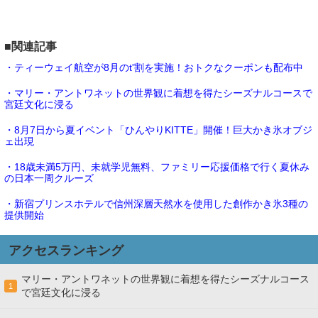
■関連記事
・ティーウェイ航空が8月のt'割を実施！おトクなクーポンも配布中
・マリー・アントワネットの世界観に着想を得たシーズナルコースで
宮廷文化に浸る
・8月7日から夏イベント「ひんやりKITTE」開催！巨大かき氷オブジ
ェ出現
・18歳未満5万円、未就学児無料、ファミリー応援価格で行く夏休み
の日本一周クルーズ
・新宿プリンスホテルで信州深層天然水を使用した創作かき氷3種の
提供開始
アクセスランキング
マリー・アントワネットの世界観に着想を得たシーズナルコース
1
で宮廷文化に浸る