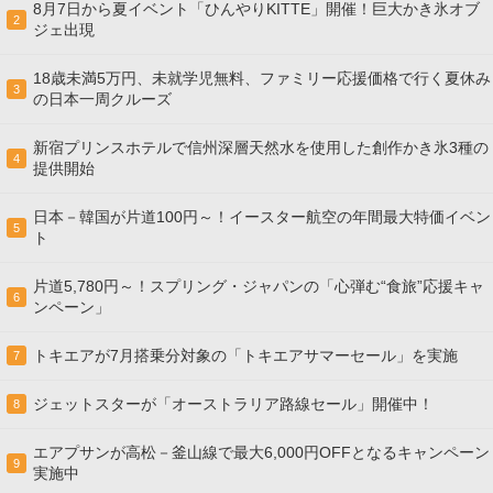
8月7日から夏イベント「ひんやりKITTE」開催！巨大かき氷オブ
2
ジェ出現
18歳未満5万円、未就学児無料、ファミリー応援価格で行く夏休み
3
の日本一周クルーズ
新宿プリンスホテルで信州深層天然水を使用した創作かき氷3種の
4
提供開始
日本－韓国が片道100円～！イースター航空の年間最大特価イベン
5
ト
片道5,780円～！スプリング・ジャパンの「心弾む“食旅”応援キャ
6
ンペーン」
トキエアが7月搭乗分対象の「トキエアサマーセール」を実施
7
ジェットスターが「オーストラリア路線セール」開催中！
8
エアプサンが高松－釜山線で最大6,000円OFFとなるキャンペーン
9
実施中