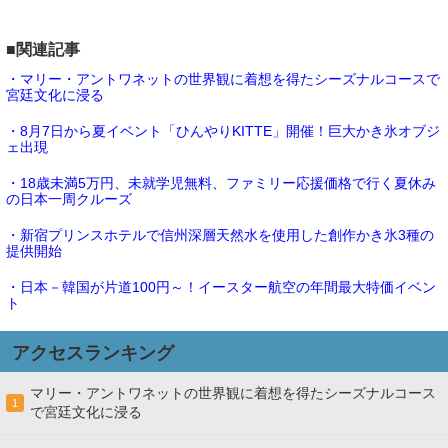
■関連記事
・マリー・アントワネットの世界観に着想を得たシーズナルコースで
宮廷文化に浸る
・8月7日から夏イベント「ひんやりKITTE」開催！巨大かき氷オブジ
ェ出現
・18歳未満5万円、未就学児無料、ファミリー応援価格で行く夏休み
の日本一周クルーズ
・新宿プリンスホテルで信州深層天然水を使用した創作かき氷3種の
提供開始
・日本－韓国が片道100円～！イースター航空の年間最大特価イベン
ト
アクセスランキング
マリー・アントワネットの世界観に着想を得たシーズナルコース
1
で宮廷文化に浸る