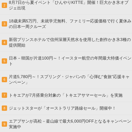
8月7日から夏イベント「ひんやりKITTE」開催！巨大かき氷オブ
2
ジェ出現
18歳未満5万円、未就学児無料、ファミリー応援価格で行く夏休み
3
の日本一周クルーズ
新宿プリンスホテルで信州深層天然水を使用した創作かき氷3種の
4
提供開始
日本－韓国が片道100円～！イースター航空の年間最大特価イベン
5
ト
片道5,780円～！スプリング・ジャパンの「心弾む“食旅”応援キャ
6
ンペーン」
トキエアが7月搭乗分対象の「トキエアサマーセール」を実施
7
ジェットスターが「オーストラリア路線セール」開催中！
8
エアプサンが高松－釜山線で最大6,000円OFFとなるキャンペーン
9
実施中