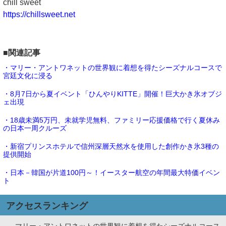
chill sweet
https://chillsweet.net
■関連記事
・マリー・アントワネットの世界観に着想を得たシーズナルコースで
宮廷文化に浸る
・8月7日から夏イベント「ひんやりKITTE」開催！巨大かき氷オブジ
ェ出現
・18歳未満5万円、未就学児無料、ファミリー応援価格で行く夏休み
の日本一周クルーズ
・新宿プリンスホテルで信州深層天然水を使用した創作かき氷3種の
提供開始
・日本－韓国が片道100円～！イースター航空の年間最大特価イベン
ト
アクセスランキング