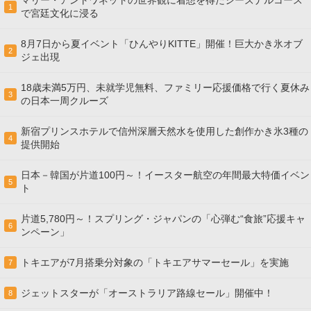
マリー・アントワネットの世界観に着想を得たシーズナルコース
1
で宮廷文化に浸る
8月7日から夏イベント「ひんやりKITTE」開催！巨大かき氷オブ
2
ジェ出現
18歳未満5万円、未就学児無料、ファミリー応援価格で行く夏休み
3
の日本一周クルーズ
新宿プリンスホテルで信州深層天然水を使用した創作かき氷3種の
4
提供開始
日本－韓国が片道100円～！イースター航空の年間最大特価イベン
5
ト
片道5,780円～！スプリング・ジャパンの「心弾む“食旅”応援キャ
6
ンペーン」
トキエアが7月搭乗分対象の「トキエアサマーセール」を実施
7
ジェットスターが「オーストラリア路線セール」開催中！
8