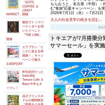
「KOTO
もらおうと、名古屋（中部）－
COFFEE ＆
む“食旅”応援キャンペーン」を
CRAFT
2026年7月1日（水）～7月21
MARKET」開催
大人の社会見学の続きを読む...
横浜でトップバ
ーテンダーを招
大人の社会
いたイベント
『THE LINK』
トキエアが7月搭乗分
開催
サマーセール」を実施
エアプサン「ピ
ンクに染まる韓
国旅！」キャン
ペーンで最大
3,000円OFF
昨年好評だった
SAKURA
Terrace Cafe ＆
Barが今年もオ
ープン！
品川プリンスホ
テルの期間限定
『翠香る八女茶