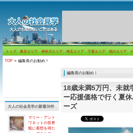
トップ
東京エリア
神奈川エリア
埼玉エリア
千葉エリア
他のエリア
TOP
>
編集長のお勧め！
編集長のお勧め！
18歳未満5万円、未
ー応援価格で行く夏休
ーズ
大人の社会見学の新着30件
マリー・アント
ワネットの世界
観に着想を得た