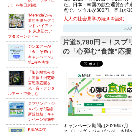
た。日本－韓国の航空運賃が片道
川）を毎日1往復
点で、ソウルが300円、釜山が1
“Merenda”から
大人の社会見学の続きを読む...
着想を得たグラ
ンド ハイアッ
大人の社会
ト 東京初のア
フタヌーンティー
片道5,780円～！ス
ジンエアーが
の「心弾む“食旅”応
「今こそ釜山！
キャンペーン」
第1弾を実施
「旧芝離宮夜会
」開催！旧芝離
宮恩賜庭園を
光・音・デジタ
ルアートで楽しむ
スプリング・ジ
ャパンが2路線
新規就航！キャ
ンペーン実施中
キャンペーン期間は2026年7月
KIBACOで
スプリング・ジャパンが、本場