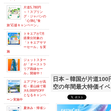
片道5,780円
～！スプリン
グ・ジャパンの
「心弾む“食
旅”応援キャンペーン」
トキエアが7月
搭乗分対象の
「トキエアサマ
ーセール」を実
施
ジェットスター
が「オーストラ
リア路線セー
ル」開催中！
日本－韓国が片道10
エアプサンが高
空の年間最大特価イベ
松－釜山線で最
大6,000円OFF
となるキャンペ
ーン実施中
夏休み・帰省シ