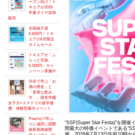
ーズン向け！ト
キエアが2026
年夏ダイヤ追加
販売
全路線片道
6,600円！トキ
エアの6月限定
タイムセール
トキエアが「ふ
らっと空旅、
6,000円」キャ
ンペーン実施中
渋谷で学ぶ「お
酒の歴史」と
「多様な飲み
方」。跡見学園
女子大×スマドリの産学連
携、体験型展示イベント
Peachが7年ぶ
“SSF(Super Star Festa
りに成田に国際
間最大の特価イベントである“SSF(Sup
線新規路線開
催。2026年7月13日午前10
設！ソウル（仁