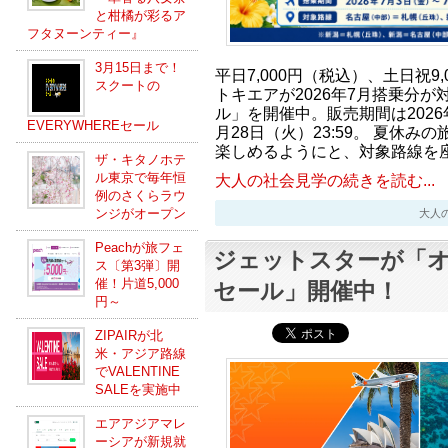
と柑橘が彩るア
フタヌーンティー』
3月15日まで！
平日7,000円（税込）、土日祝9
スクートの
トキエアが2026年7月搭乗分
ル」を開催中。販売期間は2026年
EVERYWHEREセール
月28日（火）23:59。 夏休
楽しめるようにと、対象路線を
ザ・キタノホテ
ル東京で毎年恒
大人の社会見学の続きを読む...
例のさくらラウ
ンジがオープン
大人の社会
Peachが旅フェ
ジェットスターが「
ス〔第3弾〕開
催！片道5,000
セール」開催中！
円～
ZIPAIRが北
米・アジア路線
でVALENTINE
SALEを実施中
エアアジアマレ
ーシアが新規就