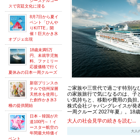
シーズナルコー
スで宮廷文化に浸る
8月7日から夏イ
ベント「ひんや
りKITTE」開
催！巨大かき氷
オブジェ出現
18歳未満5万
円、未就学児無
料、ファミリー
応援価格で行く
夏休みの日本一周クルーズ
新宿プリンスホ
ご家族や三世代で過ごす特別な
テルで信州深層
の家族旅行で気になるのは、子
天然水を使用し
い気持ちと、移動や費用の負担
た創作かき氷3
株式会社ジャパングレイスが発表
種の提供開始
一周クルーズ 2027年夏」。1
日本－韓国が片
大人の社会見学の続きを読む...
道100円～！イ
ースター航空の
大人の社会
年間最大特価イ
ベント