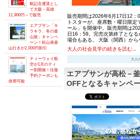
航記念運賃とし
て大阪－高雄
11,900円～で販売
販売期間は2026年6月17日12：
トスターが、座席数・曜日限定
エアプサン「キ
ール」を開催中。販売期間は2026
ラキラ、冬の釜
日16：59。完売次第終了とな
山旅」キャンペ
場合もある。 大阪（関西）から
ーン！松山発釜
山行きが2,000円割引
大人の社会見学の続きを読む...
ティーウェイ航
大人の社会
空が1月のティ
ー割開催！往復
エアプサンが高松－釜山
予約クーポンも
併用可能
OFFとなるキャンペ