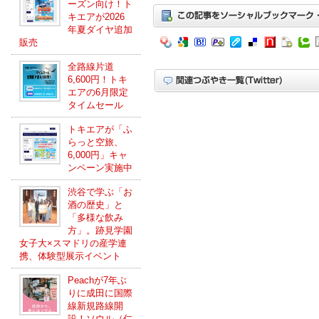
ーズン向け！ト
キエアが2026
年夏ダイヤ追加
販売
全路線片道
6,600円！トキ
エアの6月限定
タイムセール
トキエアが「ふ
らっと空旅、
6,000円」キャ
ンペーン実施中
渋谷で学ぶ「お
酒の歴史」と
「多様な飲み
方」。跡見学園
女子大×スマドリの産学連
携、体験型展示イベント
Peachが7年ぶ
りに成田に国際
線新規路線開
設！ソウル（仁