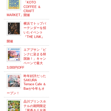
「KOTO
COFFEE ＆
CRAFT
MARKET」開催
横浜でトップバ
ーテンダーを招
いたイベント
『THE LINK』
開催
エアプサン「ピ
ンクに染まる韓
国旅！」キャン
ペーンで最大
3,000円OFF
昨年好評だった
SAKURA
Terrace Cafe ＆
Barが今年もオ
ープン！
品川プリンスホ
テルの期間限定
『翠香る八女茶