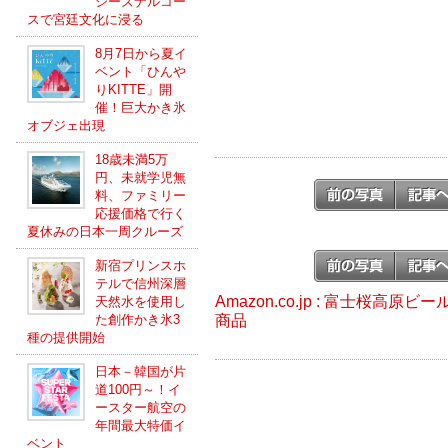
シーズナルコー
スで宮廷文化に浸る
8月7日から夏イ
ベント「ひんや
りKITTE」開
催！巨大かき氷
オブジェ出現
18歳未満5万
円、未就学児無
料、ファミリー
応援価格で行く
夏休みの日本一周クルーズ
新宿プリンスホ
テルで信州深層
Amazon.co.jp : 富士桜高原
天然水を使用し
商品
た創作かき氷3
種の提供開始
日本－韓国が片
道100円～！イ
ースター航空の
年間最大特価イ
ベント