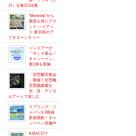
川）を毎日1往復
“Merenda”から
着想を得たグラ
ンド ハイアッ
ト 東京初のア
フタヌーンティー
ジンエアーが
「今こそ釜山！
キャンペーン」
第1弾を実施
「旧芝離宮夜会
」開催！旧芝離
宮恩賜庭園を
光・音・デジタ
ルアートで楽しむ
スプリング・ジ
ャパンが2路線
新規就航！キャ
ンペーン実施中
KIBACOで