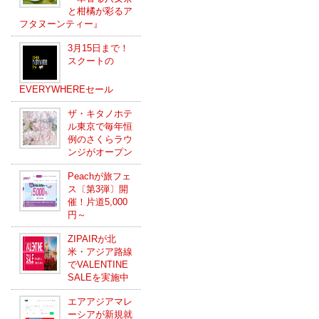
と柑橘が彩るア
フタヌーンティー』
3月15日まで！
スクートの
EVERYWHEREセール
ザ・キタノホテ
ル東京で毎年恒
例のさくらラウ
ンジがオープン
Peachが旅フェ
ス〔第3弾〕開
催！片道5,000
円～
ZIPAIRが北
米・アジア路線
でVALENTINE
SALEを実施中
エアアジアマレ
ーシアが新規就