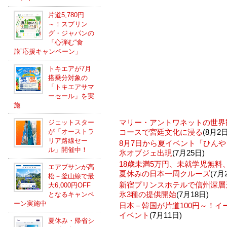
片道5,780円
～！スプリン
グ・ジャパンの
「心弾む“食
旅”応援キャンペーン」
トキエアが7月
搭乗分対象の
「トキエアサマ
ーセール」を実
施
マリー・アントワネットの世界
ジェットスター
が「オーストラ
コースで宮廷文化に浸る
(8月2日
リア路線セー
8月7日から夏イベント「ひんや
ル」開催中！
氷オブジェ出現
(7月25日)
18歳未満5万円、未就学児無
エアプサンが高
夏休みの日本一周クルーズ
(7月
松－釜山線で最
新宿プリンスホテルで信州深層
大6,000円OFF
氷3種の提供開始
(7月18日)
となるキャンペ
ーン実施中
日本－韓国が片道100円～！
イベント
(7月11日)
夏休み・帰省シ