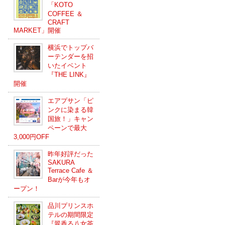
「KOTO
COFFEE ＆
CRAFT
MARKET」開催
横浜でトップバ
ーテンダーを招
いたイベント
『THE LINK』
開催
エアプサン「ピ
ンクに染まる韓
国旅！」キャン
ペーンで最大
3,000円OFF
昨年好評だった
SAKURA
Terrace Cafe ＆
Barが今年もオ
ープン！
品川プリンスホ
テルの期間限定
『翠香る八女茶