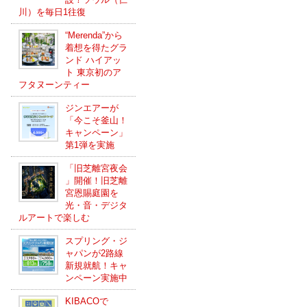
川）を毎日1往復
“Merenda”から
着想を得たグラ
ンド ハイアッ
ト 東京初のア
フタヌーンティー
ジンエアーが
「今こそ釜山！
キャンペーン」
第1弾を実施
「旧芝離宮夜会
」開催！旧芝離
宮恩賜庭園を
光・音・デジタ
ルアートで楽しむ
スプリング・ジ
ャパンが2路線
新規就航！キャ
ンペーン実施中
KIBACOで