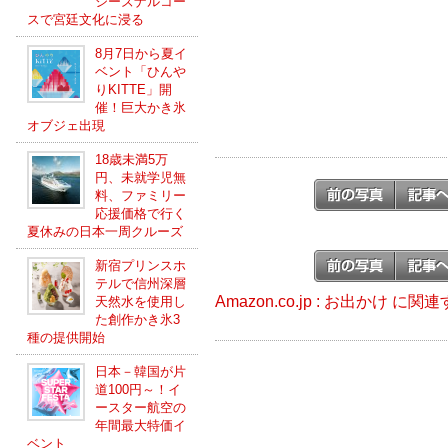
シーズナルコー
スで宮廷文化に浸る
8月7日から夏イ
ベント「ひんや
りKITTE」開
催！巨大かき氷
オブジェ出現
18歳未満5万
円、未就学児無
料、ファミリー
応援価格で行く
夏休みの日本一周クルーズ
新宿プリンスホ
テルで信州深層
Amazon.co.jp : お出かけ に
天然水を使用し
た創作かき氷3
種の提供開始
日本－韓国が片
道100円～！イ
ースター航空の
年間最大特価イ
ベント