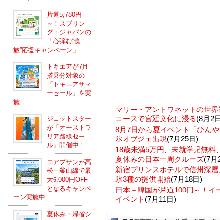
片道5,780円
～！スプリン
グ・ジャパンの
「心弾む“食
旅”応援キャンペーン」
トキエアが7月
搭乗分対象の
「トキエアサマ
ーセール」を実
施
マリー・アントワネットの世界
コースで宮廷文化に浸る
(8月2日
ジェットスター
が「オーストラ
8月7日から夏イベント「ひんや
リア路線セー
氷オブジェ出現
(7月25日)
ル」開催中！
18歳未満5万円、未就学児無
夏休みの日本一周クルーズ
(7月
エアプサンが高
新宿プリンスホテルで信州深層
松－釜山線で最
氷3種の提供開始
(7月18日)
大6,000円OFF
となるキャンペ
日本－韓国が片道100円～！
ーン実施中
イベント
(7月11日)
夏休み・帰省シ