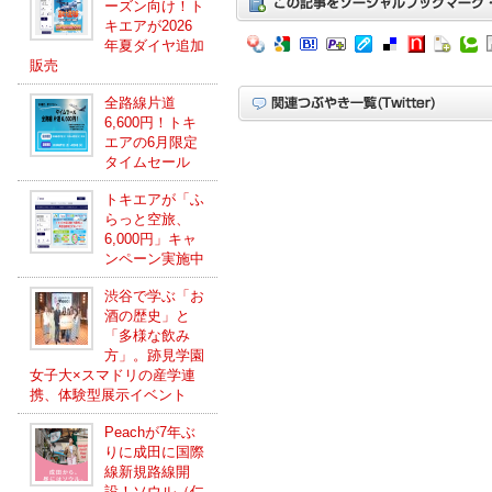
ーズン向け！ト
キエアが2026
年夏ダイヤ追加
販売
全路線片道
6,600円！トキ
エアの6月限定
タイムセール
トキエアが「ふ
らっと空旅、
6,000円」キャ
ンペーン実施中
渋谷で学ぶ「お
酒の歴史」と
「多様な飲み
方」。跡見学園
女子大×スマドリの産学連
携、体験型展示イベント
Peachが7年ぶ
りに成田に国際
線新規路線開
設！ソウル（仁