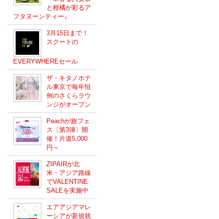
と柑橘が彩るア
フタヌーンティー』
3月15日まで！
スクートの
EVERYWHEREセール
ザ・キタノホテ
ル東京で毎年恒
例のさくらラウ
ンジがオープン
Peachが旅フェ
ス〔第3弾〕開
催！片道5,000
円～
ZIPAIRが北
米・アジア路線
でVALENTINE
SALEを実施中
エアアジアマレ
ーシアが新規就