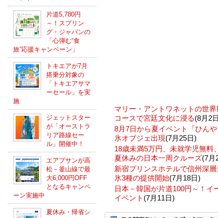
片道5,780円
～！スプリン
グ・ジャパンの
「心弾む“食
旅”応援キャンペーン」
トキエアが7月
搭乗分対象の
「トキエアサマ
ーセール」を実
施
マリー・アントワネットの世界
ジェットスター
コースで宮廷文化に浸る
(8月2日
が「オーストラ
8月7日から夏イベント「ひんや
リア路線セー
氷オブジェ出現
(7月25日)
ル」開催中！
18歳未満5万円、未就学児無
夏休みの日本一周クルーズ
(7月
エアプサンが高
新宿プリンスホテルで信州深層
松－釜山線で最
氷3種の提供開始
(7月18日)
大6,000円OFF
となるキャンペ
日本－韓国が片道100円～！
ーン実施中
イベント
(7月11日)
夏休み・帰省シ