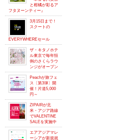
と柑橘が彩るア
フタヌーンティー』
3月15日まで！
スクートの
EVERYWHEREセール
ザ・キタノホテ
ル東京で毎年恒
例のさくらラウ
ンジがオープン
Peachが旅フェ
ス〔第3弾〕開
催！片道5,000
円～
ZIPAIRが北
米・アジア路線
でVALENTINE
SALEを実施中
エアアジアマレ
ーシアが新規就