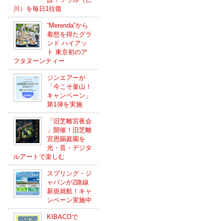
川）を毎日1往復
“Merenda”から
着想を得たグラ
ンド ハイアッ
ト 東京初のア
フタヌーンティー
ジンエアーが
「今こそ釜山！
キャンペーン」
第1弾を実施
「旧芝離宮夜会
」開催！旧芝離
宮恩賜庭園を
光・音・デジタ
ルアートで楽しむ
スプリング・ジ
ャパンが2路線
新規就航！キャ
ンペーン実施中
KIBACOで