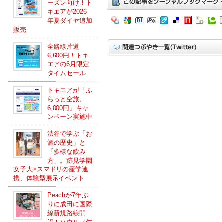
ーズン向け！ト
キエアが2026
年夏ダイヤ追加
販売
全路線片道
6,600円！トキ
エアの6月限定
タイムセール
トキエアが「ふ
らっと空旅、
6,000円」キャ
ンペーン実施中
渋谷で学ぶ「お
酒の歴史」と
「多様な飲み
方」。跡見学園
女子大×スマドリの産学連
携、体験型展示イベント
Peachが7年ぶ
りに成田に国際
線新規路線開
設！ソウル（仁