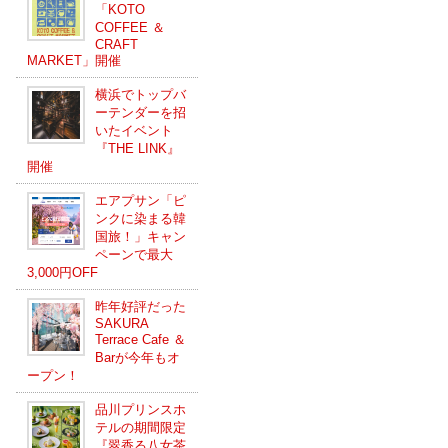
「KOTO
COFFEE ＆
CRAFT
MARKET」開催
横浜でトップバ
ーテンダーを招
いたイベント
『THE LINK』
開催
エアプサン「ピ
ンクに染まる韓
国旅！」キャン
ペーンで最大
3,000円OFF
昨年好評だった
SAKURA
Terrace Cafe ＆
Barが今年もオ
ープン！
品川プリンスホ
テルの期間限定
『翠香る八女茶