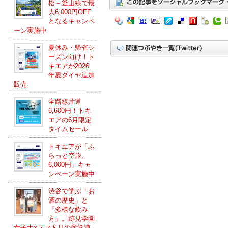
松－釜山線で最
大6,000円OFF
となるキャンペ
ーン実施中
夏休み・帰省シ
ーズン向け！ト
キエアが2026
年夏ダイヤ追加
販売
全路線片道
6,600円！トキ
エアの6月限定
タイムセール
トキエアが「ふ
らっと空旅、
6,000円」キャ
ンペーン実施中
渋谷で学ぶ「お
酒の歴史」と
「多様な飲み
方」。跡見学園
女子大×スマドリの産学連