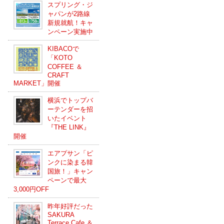
スプリング・ジ
ャパンが2路線
新規就航！キャ
ンペーン実施中
KIBACOで
「KOTO
COFFEE ＆
CRAFT
MARKET」開催
横浜でトップバ
ーテンダーを招
いたイベント
『THE LINK』
開催
エアプサン「ピ
ンクに染まる韓
国旅！」キャン
ペーンで最大
3,000円OFF
昨年好評だった
SAKURA
Terrace Cafe ＆