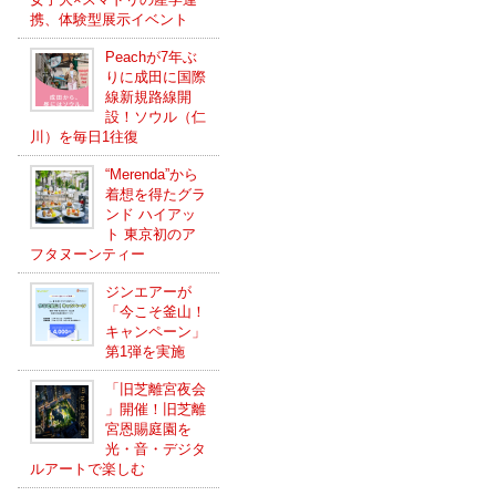
携、体験型展示イベント
Peachが7年ぶ
りに成田に国際
線新規路線開
設！ソウル（仁
川）を毎日1往復
“Merenda”から
着想を得たグラ
ンド ハイアッ
ト 東京初のア
フタヌーンティー
ジンエアーが
「今こそ釜山！
キャンペーン」
第1弾を実施
「旧芝離宮夜会
」開催！旧芝離
宮恩賜庭園を
光・音・デジタ
ルアートで楽しむ