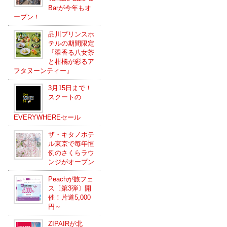
Barが今年もオ
ープン！
品川プリンスホ
テルの期間限定
『翠香る八女茶
と柑橘が彩るア
フタヌーンティー』
3月15日まで！
スクートの
EVERYWHEREセール
ザ・キタノホテ
ル東京で毎年恒
例のさくらラウ
ンジがオープン
Peachが旅フェ
ス〔第3弾〕開
催！片道5,000
円～
ZIPAIRが北