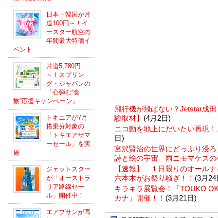
日本－韓国が片
道100円～！イ
ースター航空の
年間最大特価イ
ベント
片道5,780円
～！スプリン
グ・ジャパンの
「心弾む“食
旅”応援キャンペーン」
飛行機が飛ばない？Jetstar
トキエアが7月
験取材】
(4月2日)
搭乗分対象の
ニコ動を地上にだいたい再現！
「トキエアサマ
日)
ーセール」を実
宮沢賢治の世界にどっぷり浸ろ
施
詩と絵の宇宙 雨ニモマケズの
【速報】 １日限りのオールナ
ジェットスター
六本木がお祭り騒ぎ！！
(3月24
が「オーストラ
リア路線セー
キラキラ展覧会！「TOUKO OKAM
ル」開催中！
カナ」開催！！
(3月21日)
エアプサンが高