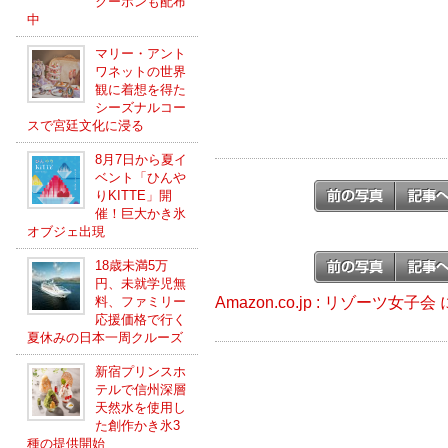
クーポンも配布
中
マリー・アント
ワネットの世界
観に着想を得た
シーズナルコー
スで宮廷文化に浸る
8月7日から夏イ
ベント「ひんや
りKITTE」開
催！巨大かき氷
オブジェ出現
18歳未満5万
円、未就学児無
Amazon.co.jp : リゾーツ女
料、ファミリー
応援価格で行く
夏休みの日本一周クルーズ
新宿プリンスホ
テルで信州深層
天然水を使用し
た創作かき氷3
種の提供開始