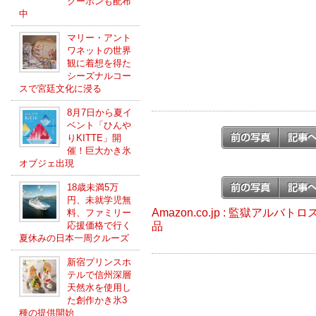
クーポンも配布
中
マリー・アント
ワネットの世界
観に着想を得た
シーズナルコー
スで宮廷文化に浸る
8月7日から夏イ
ベント「ひんや
りKITTE」開
催！巨大かき氷
オブジェ出現
18歳未満5万
円、未就学児無
Amazon.co.jp : 監獄アル
料、ファミリー
品
応援価格で行く
夏休みの日本一周クルーズ
新宿プリンスホ
テルで信州深層
天然水を使用し
た創作かき氷3
種の提供開始