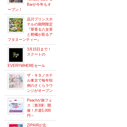
Barが今年もオ
ープン！
品川プリンスホ
テルの期間限定
『翠香る八女茶
と柑橘が彩るア
フタヌーンティー』
3月15日まで！
スクートの
EVERYWHEREセール
ザ・キタノホテ
ル東京で毎年恒
例のさくらラウ
ンジがオープン
Peachが旅フェ
ス〔第3弾〕開
催！片道5,000
円～
ZIPAIRが北