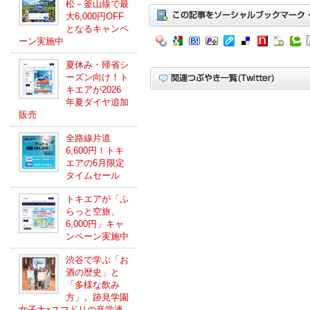
松－釜山線で最
大6,000円OFF
となるキャンペ
ーン実施中
夏休み・帰省シ
ーズン向け！ト
キエアが2026
年夏ダイヤ追加
販売
全路線片道
6,600円！トキ
エアの6月限定
タイムセール
トキエアが「ふ
らっと空旅、
6,000円」キャ
ンペーン実施中
渋谷で学ぶ「お
酒の歴史」と
「多様な飲み
方」。跡見学園
女子大×スマドリの産学連