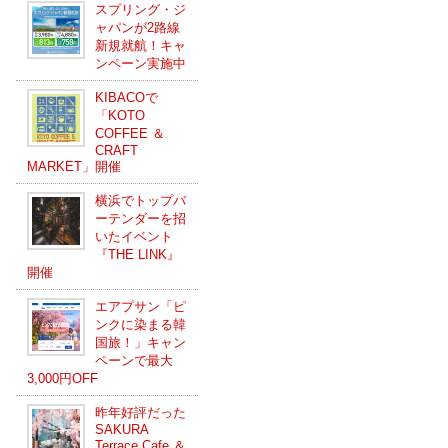
スプリング・ジ
ャパンが2路線
新規就航！キャ
ンペーン実施中
KIBACOで
「KOTO
COFFEE ＆
CRAFT
MARKET」開催
横浜でトップバ
ーテンダーを招
いたイベント
『THE LINK』
開催
エアプサン「ピ
ンクに染まる韓
国旅！」キャン
ペーンで最大
3,000円OFF
昨年好評だった
SAKURA
Terrace Cafe ＆