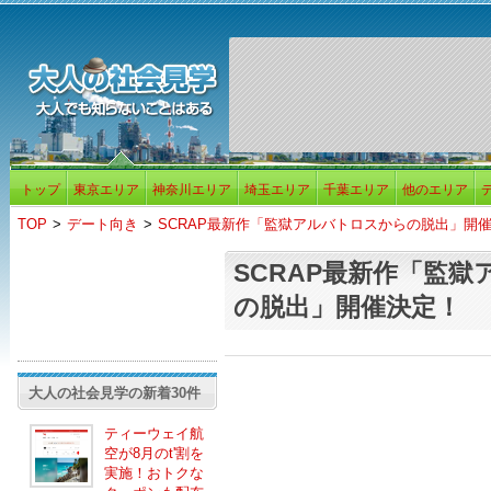
トップ
東京エリア
神奈川エリア
埼玉エリア
千葉エリア
他のエリア
TOP
>
デート向き
>
SCRAP最新作「監獄アルバトロスからの脱出」開
SCRAP最新作「監
の脱出」開催決定！
大人の社会見学の新着30件
ティーウェイ航
空が8月のt'割を
実施！おトクな