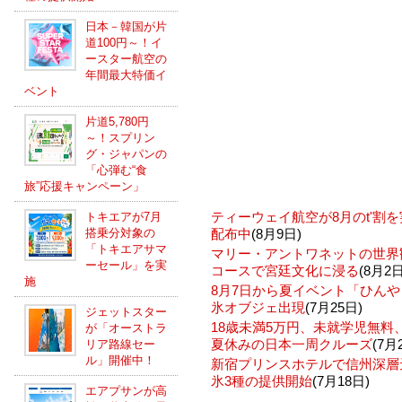
日本－韓国が片
道100円～！イ
ースター航空の
年間最大特価イ
ベント
片道5,780円
～！スプリン
グ・ジャパンの
「心弾む“食
旅”応援キャンペーン」
ティーウェイ航空が8月のt'割
トキエアが7月
搭乗分対象の
配布中
(8月9日)
「トキエアサマ
マリー・アントワネットの世界
ーセール」を実
コースで宮廷文化に浸る
(8月2日
施
8月7日から夏イベント「ひんや
氷オブジェ出現
(7月25日)
ジェットスター
18歳未満5万円、未就学児無
が「オーストラ
夏休みの日本一周クルーズ
(7月
リア路線セー
ル」開催中！
新宿プリンスホテルで信州深層
氷3種の提供開始
(7月18日)
エアプサンが高