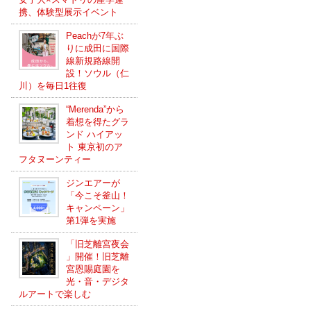
携、体験型展示イベント
Peachが7年ぶ
りに成田に国際
線新規路線開
設！ソウル（仁
川）を毎日1往復
“Merenda”から
着想を得たグラ
ンド ハイアッ
ト 東京初のア
フタヌーンティー
ジンエアーが
「今こそ釜山！
キャンペーン」
第1弾を実施
「旧芝離宮夜会
」開催！旧芝離
宮恩賜庭園を
光・音・デジタ
ルアートで楽しむ