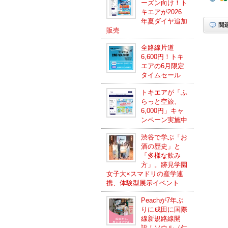
ーズン向け！ト
キエアが2026
年夏ダイヤ追加
販売
全路線片道
6,600円！トキ
エアの6月限定
タイムセール
トキエアが「ふ
らっと空旅、
6,000円」キャ
ンペーン実施中
渋谷で学ぶ「お
酒の歴史」と
「多様な飲み
方」。跡見学園
女子大×スマドリの産学連
携、体験型展示イベント
Peachが7年ぶ
りに成田に国際
線新規路線開
設！ソウル（仁