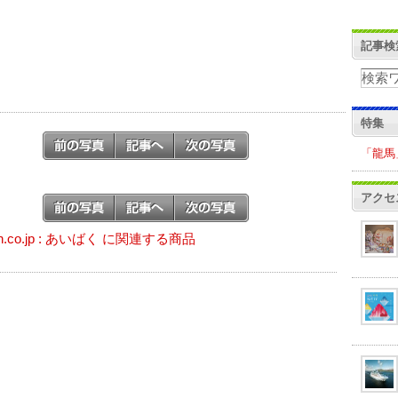
記事検
特集
「龍馬
アクセ
n.co.jp : あいばく に関連する商品