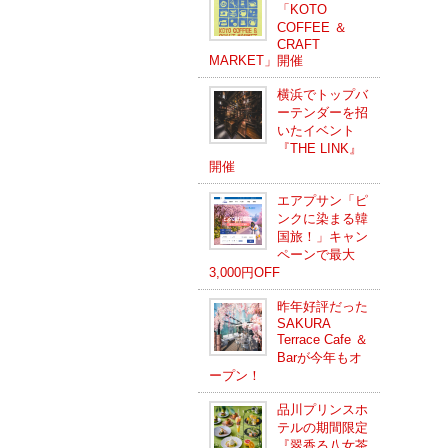
「KOTO
COFFEE ＆
CRAFT
MARKET」開催
横浜でトップバ
ーテンダーを招
いたイベント
『THE LINK』
開催
エアプサン「ピ
ンクに染まる韓
国旅！」キャン
ペーンで最大
3,000円OFF
昨年好評だった
SAKURA
Terrace Cafe ＆
Barが今年もオ
ープン！
品川プリンスホ
テルの期間限定
『翠香る八女茶