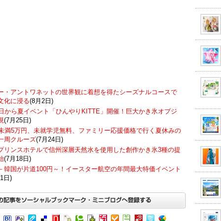
ー・アントワネットの世界観に着想を得たシーズナルコースで
文化に浸る
(8月2日)
7日から夏イベント「ひんやりKITTE」開催！巨大かき氷オブジ
現
(7月25日)
歳未満5万円、未就学児無料、ファミリー応援価格で行く夏休みの
一周クルーズ
(7月24日)
プリンスホテルで信州深層天然水を使用した創作かき氷3種の提
始
(7月18日)
－韓国が片道100円～！イースター航空の年間最大特価イベント
1日)