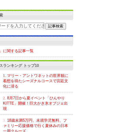
索
」に関する記事一覧
スランキング トップ10
1.
マリー・アントワネットの世界観に
着想を得たシーズナルコースで宮廷文
化に浸る
2.
8月7日から夏イベント「ひんやり
KITTE」開催！巨大かき氷オブジェ出
現
3.
18歳未満5万円、未就学児無料、フ
ァミリー応援価格で行く夏休みの日本
一周クルーズ