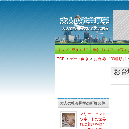
トップ
東京エリア
神奈川エリア
埼玉エ
TOP
>
デート向き
>
お台場に100種類以
お台
大人の社会見学の新着30件
マリー・アント
ワネットの世界
観に着想を得た