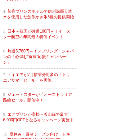
4.
新宿プリンスホテルで信州深層天然
水を使用した創作かき氷3種の提供開始
5.
日本－韓国が片道100円～！イース
ター航空の年間最大特価イベント
6.
片道5,780円～！スプリング・ジャパ
ンの「心弾む“食旅”応援キャンペー
ン」
7.
トキエアが7月搭乗分対象の「トキ
エアサマーセール」を実施
8.
ジェットスターが「オーストラリア
路線セール」開催中！
9.
エアプサンが高松－釜山線で最大
6,000円OFFとなるキャンペーン実施中
10.
夏休み・帰省シーズン向け！トキ