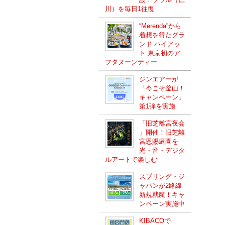
川）を毎日1往復
“Merenda”から
着想を得たグラ
ンド ハイアッ
ト 東京初のア
フタヌーンティー
ジンエアーが
「今こそ釜山！
キャンペーン」
第1弾を実施
「旧芝離宮夜会
」開催！旧芝離
宮恩賜庭園を
光・音・デジタ
ルアートで楽しむ
スプリング・ジ
ャパンが2路線
新規就航！キャ
ンペーン実施中
KIBACOで