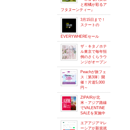
と柑橘が彩るア
フタヌーンティー』
3月15日まで！
スクートの
EVERYWHEREセール
ザ・キタノホテ
ル東京で毎年恒
例のさくらラウ
ンジがオープン
Peachが旅フェ
ス〔第3弾〕開
催！片道5,000
円～
ZIPAIRが北
米・アジア路線
でVALENTINE
SALEを実施中
エアアジアマレ
ーシアが新規就