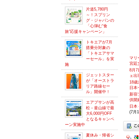
片道5,780円
～！スプリン
グ・ジャパンの
「心弾む“食
旅”応援キャンペーン」
トキエアが7月
搭乗分対象の
「トキエアサマ
マリ
ーセール」を実
宮廷
施
8月
ジェットスター
ェ出
が「オーストラ
18
リア路線セー
日本
ル」開催中！
新宿
供開
エアプサンが高
日本
松－釜山線で最
(7月1
大6,000円OFF
となるキャンペ
ーン実施中
夏休み・帰省シ