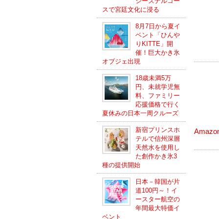
シーズナルコー
スで宮廷文化に浸る
8月7日から夏イ
ベント「ひんや
りKITTE」開
催！巨大かき氷
オブジェ出現
18歳未満5万
円、未就学児無
料、ファミリー
応援価格で行く
夏休みの日本一周クルーズ
新宿プリンスホ
Amazo
テルで信州深層
天然水を使用し
た創作かき氷3
種の提供開始
日本－韓国が片
道100円～！イ
ースター航空の
年間最大特価イ
ベント