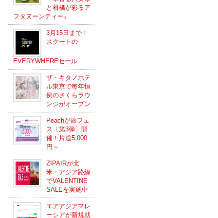
と柑橘が彩るア
フタヌーンティー』
3月15日まで！
スクートの
EVERYWHEREセール
ザ・キタノホテ
ル東京で毎年恒
例のさくらラウ
ンジがオープン
Peachが旅フェ
ス〔第3弾〕開
催！片道5,000
円～
ZIPAIRが北
米・アジア路線
でVALENTINE
SALEを実施中
エアアジアマレ
ーシアが新規就