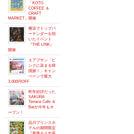
「KOTO
COFFEE ＆
CRAFT
MARKET」開催
横浜でトップバ
ーテンダーを招
いたイベント
『THE LINK』
開催
エアプサン「ピ
ンクに染まる韓
国旅！」キャン
ペーンで最大
3,000円OFF
昨年好評だった
SAKURA
Terrace Cafe ＆
Barが今年もオ
ープン！
品川プリンスホ
テルの期間限定
『翠香る八女茶