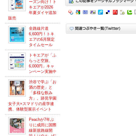
ーズン向け！ト
キエアが2026
年夏ダイヤ追加
販売
全路線片道
6,600円！トキ
エアの6月限定
タイムセール
トキエアが「ふ
らっと空旅、
6,000円」キャ
ンペーン実施中
渋谷で学ぶ「お
酒の歴史」と
「多様な飲み
方」。跡見学園
女子大×スマドリの産学連
携、体験型展示イベント
Peachが7年ぶ
りに成田に国際
線新規路線開
設！ソウル（仁