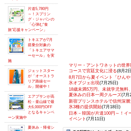
片道5,780円
～！スプリン
グ・ジャパンの
「心弾む“食
旅”応援キャンペーン」
トキエアが7月
搭乗分対象の
「トキエアサマ
ーセール」を実
施
マリー・アントワネットの世界
コースで宮廷文化に浸る
(8月2日
ジェットスター
が「オーストラ
8月7日から夏イベント「ひんや
リア路線セー
氷オブジェ出現
(7月25日)
ル」開催中！
18歳未満5万円、未就学児無
夏休みの日本一周クルーズ
(7月
エアプサンが高
新宿プリンスホテルで信州深層
松－釜山線で最
氷3種の提供開始
(7月18日)
大6,000円OFF
となるキャンペ
日本－韓国が片道100円～！
ーン実施中
イベント
(7月11日)
夏休み・帰省シ