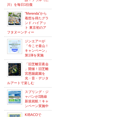
川）を毎日1往復
“Merenda”から
着想を得たグラ
ンド ハイアッ
ト 東京初のア
フタヌーンティー
ジンエアーが
「今こそ釜山！
キャンペーン」
第1弾を実施
「旧芝離宮夜会
」開催！旧芝離
宮恩賜庭園を
光・音・デジタ
ルアートで楽しむ
スプリング・ジ
ャパンが2路線
新規就航！キャ
ンペーン実施中
KIBACOで