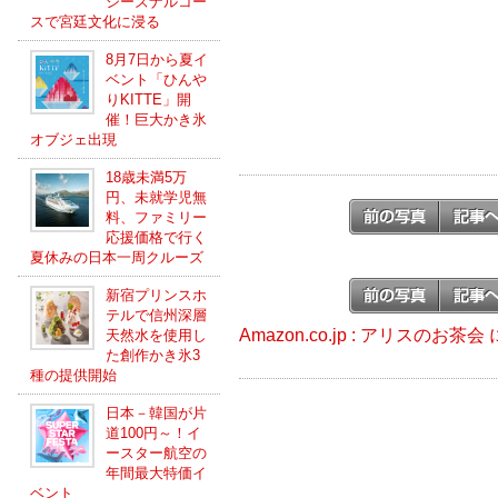
シーズナルコー
スで宮廷文化に浸る
8月7日から夏イ
ベント「ひんや
りKITTE」開
催！巨大かき氷
オブジェ出現
18歳未満5万
円、未就学児無
料、ファミリー
応援価格で行く
夏休みの日本一周クルーズ
新宿プリンスホ
テルで信州深層
Amazon.co.jp : アリスのお
天然水を使用し
た創作かき氷3
種の提供開始
日本－韓国が片
道100円～！イ
ースター航空の
年間最大特価イ
ベント