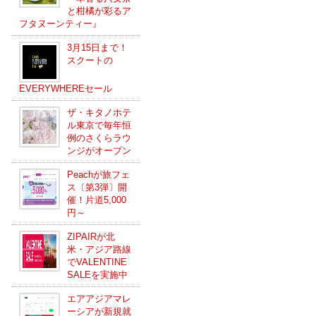
と柑橘が彩るア
フタヌーンティー』
3月15日まで！
スクートの
EVERYWHEREセール
ザ・キタノホテ
ル東京で毎年恒
例のさくらラウ
ンジがオープン
Peachが旅フェ
ス〔第3弾〕開
催！片道5,000
円～
ZIPAIRが北
米・アジア路線
でVALENTINE
SALEを実施中
エアアジアマレ
ーシアが新規就