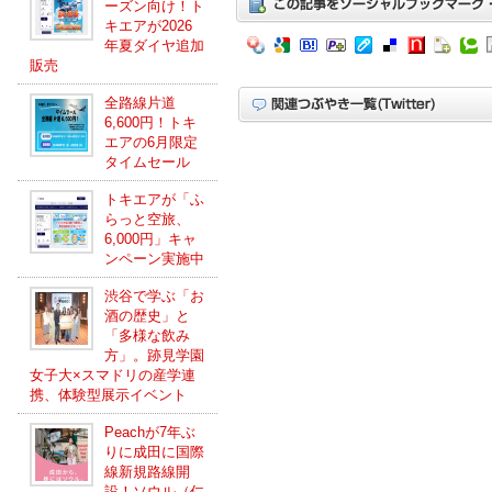
ーズン向け！ト
キエアが2026
年夏ダイヤ追加
販売
全路線片道
6,600円！トキ
エアの6月限定
タイムセール
トキエアが「ふ
らっと空旅、
6,000円」キャ
ンペーン実施中
渋谷で学ぶ「お
酒の歴史」と
「多様な飲み
方」。跡見学園
女子大×スマドリの産学連
携、体験型展示イベント
Peachが7年ぶ
りに成田に国際
線新規路線開
設！ソウル（仁