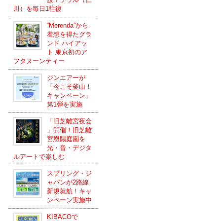
川）を毎日1往復
“Merenda”から
着想を得たグラ
ンド ハイアッ
ト 東京初のア
フタヌーンティー
ジンエアーが
「今こそ釜山！
キャンペーン」
第1弾を実施
「旧芝離宮夜会
」開催！旧芝離
宮恩賜庭園を
光・音・デジタ
ルアートで楽しむ
スプリング・ジ
ャパンが2路線
新規就航！キャ
ンペーン実施中
KIBACOで