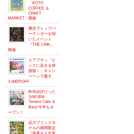
「KOTO
COFFEE ＆
CRAFT
MARKET」開催
横浜でトップバ
ーテンダーを招
いたイベント
『THE LINK』
開催
エアプサン「ピ
ンクに染まる韓
国旅！」キャン
ペーンで最大
3,000円OFF
昨年好評だった
SAKURA
Terrace Cafe ＆
Barが今年もオ
ープン！
品川プリンスホ
テルの期間限定
『翠香る八女茶