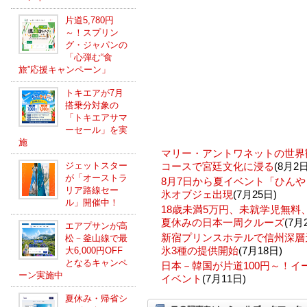
片道5,780円
～！スプリン
グ・ジャパンの
「心弾む“食
旅”応援キャンペーン」
トキエアが7月
搭乗分対象の
「トキエアサマ
ーセール」を実
施
マリー・アントワネットの世界
ジェットスター
コースで宮廷文化に浸る
(8月2日
が「オーストラ
8月7日から夏イベント「ひんや
リア路線セー
氷オブジェ出現
(7月25日)
ル」開催中！
18歳未満5万円、未就学児無
夏休みの日本一周クルーズ
(7月
エアプサンが高
新宿プリンスホテルで信州深層
松－釜山線で最
氷3種の提供開始
(7月18日)
大6,000円OFF
となるキャンペ
日本－韓国が片道100円～！
ーン実施中
イベント
(7月11日)
夏休み・帰省シ