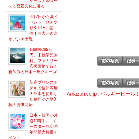
シーズナルコー
スで宮廷文化に浸る
8月7日から夏イ
ベント「ひんや
りKITTE」開
催！巨大かき氷
オブジェ出現
18歳未満5万
円、未就学児無
料、ファミリー
応援価格で行く
夏休みの日本一周クルーズ
新宿プリンスホ
テルで信州深層
Amazon.co.jp : ベルギービ
天然水を使用し
た創作かき氷3
種の提供開始
日本－韓国が片
道100円～！イ
ースター航空の
年間最大特価イ
ベント