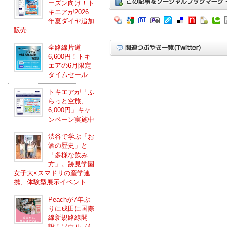
ーズン向け！ト
キエアが2026
年夏ダイヤ追加
販売
全路線片道
6,600円！トキ
エアの6月限定
タイムセール
トキエアが「ふ
らっと空旅、
6,000円」キャ
ンペーン実施中
渋谷で学ぶ「お
酒の歴史」と
「多様な飲み
方」。跡見学園
女子大×スマドリの産学連
携、体験型展示イベント
Peachが7年ぶ
りに成田に国際
線新規路線開
設！ソウル（仁