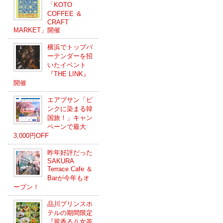
「KOTO
COFFEE ＆
CRAFT
MARKET」開催
横浜でトップバ
ーテンダーを招
いたイベント
『THE LINK』
開催
エアプサン「ピ
ンクに染まる韓
国旅！」キャン
ペーンで最大
3,000円OFF
昨年好評だった
SAKURA
Terrace Cafe ＆
Barが今年もオ
ープン！
品川プリンスホ
テルの期間限定
『翠香る八女茶