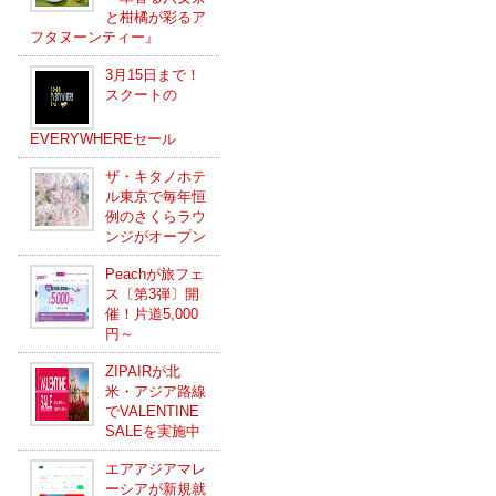
と柑橘が彩るア
フタヌーンティー』
3月15日まで！
スクートの
EVERYWHEREセール
ザ・キタノホテ
ル東京で毎年恒
例のさくらラウ
ンジがオープン
Peachが旅フェ
ス〔第3弾〕開
催！片道5,000
円～
ZIPAIRが北
米・アジア路線
でVALENTINE
SALEを実施中
エアアジアマレ
ーシアが新規就