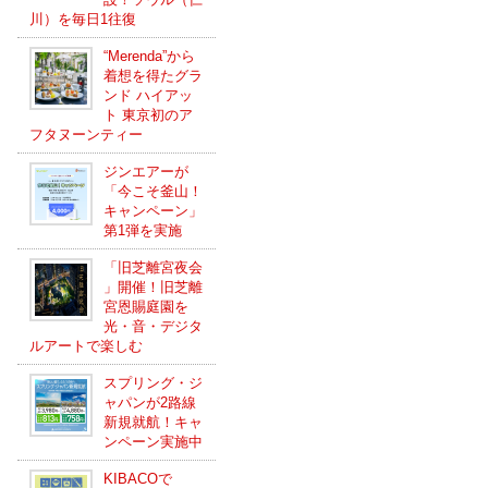
川）を毎日1往復
“Merenda”から
着想を得たグラ
ンド ハイアッ
ト 東京初のア
フタヌーンティー
ジンエアーが
「今こそ釜山！
キャンペーン」
第1弾を実施
「旧芝離宮夜会
」開催！旧芝離
宮恩賜庭園を
光・音・デジタ
ルアートで楽しむ
スプリング・ジ
ャパンが2路線
新規就航！キャ
ンペーン実施中
KIBACOで