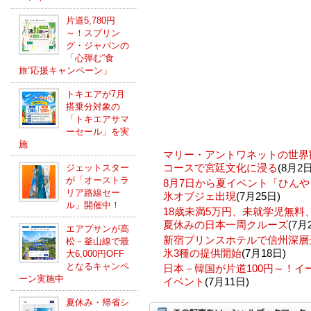
片道5,780円
～！スプリン
グ・ジャパンの
「心弾む“食
旅”応援キャンペーン」
トキエアが7月
搭乗分対象の
「トキエアサマ
ーセール」を実
施
マリー・アントワネットの世界
コースで宮廷文化に浸る
(8月2日
ジェットスター
が「オーストラ
8月7日から夏イベント「ひんや
リア路線セー
氷オブジェ出現
(7月25日)
ル」開催中！
18歳未満5万円、未就学児無
夏休みの日本一周クルーズ
(7月
エアプサンが高
新宿プリンスホテルで信州深層
松－釜山線で最
氷3種の提供開始
(7月18日)
大6,000円OFF
となるキャンペ
日本－韓国が片道100円～！
ーン実施中
イベント
(7月11日)
夏休み・帰省シ