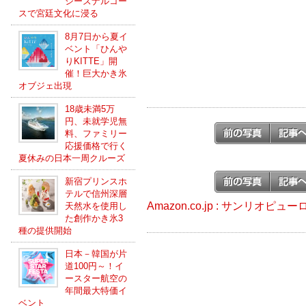
シーズナルコー
スで宮廷文化に浸る
8月7日から夏イ
ベント「ひんや
りKITTE」開
催！巨大かき氷
オブジェ出現
18歳未満5万
円、未就学児無
料、ファミリー
応援価格で行く
夏休みの日本一周クルーズ
新宿プリンスホ
テルで信州深層
Amazon.co.jp : サンリオ
天然水を使用し
た創作かき氷3
種の提供開始
日本－韓国が片
道100円～！イ
ースター航空の
年間最大特価イ
ベント