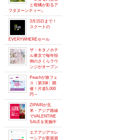
と柑橘が彩るア
フタヌーンティー』
3月15日まで！
スクートの
EVERYWHEREセール
ザ・キタノホテ
ル東京で毎年恒
例のさくらラウ
ンジがオープン
Peachが旅フェ
ス〔第3弾〕開
催！片道5,000
円～
ZIPAIRが北
米・アジア路線
でVALENTINE
SALEを実施中
エアアジアマレ
ーシアが新規就