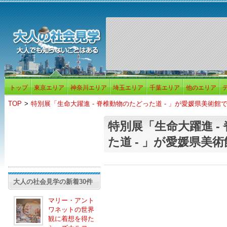
トップ
東京エリア
神奈川エリア
埼玉エリア
千葉エリア
他のエリア
TOP
>
特別展「生命大躍進 - 脊椎動物のたどった道 - 」が愛媛県美術館
特別展「生命大躍進 -
た道 - 」が愛媛県美
大人の社会見学の新着30件
マリー・アント
ワネットの世界
観に着想を得た