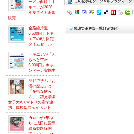
ーズン向け！ト
キエアが2026
年夏ダイヤ追加
販売
全路線片道
6,600円！トキ
エアの6月限定
タイムセール
トキエアが「ふ
らっと空旅、
6,000円」キャ
ンペーン実施中
渋谷で学ぶ「お
酒の歴史」と
「多様な飲み
方」。跡見学園
女子大×スマドリの産学連
携、体験型展示イベント
Peachが7年ぶ
りに成田に国際
線新規路線開
設！ソウル（仁