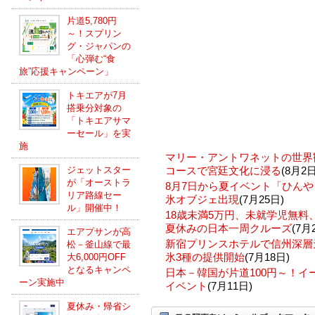
片道5,780円
～！スプリン
グ・ジャパンの
「心弾む“食
旅”応援キャンペーン」
トキエアが7月
搭乗分対象の
「トキエアサマ
ーセール」を実
施
マリー・アントワネットの世界
ジェットスター
コースで宮廷文化に浸る
(8月2日
が「オーストラ
8月7日から夏イベント「ひんや
リア路線セー
氷オブジェ出現
(7月25日)
ル」開催中！
18歳未満5万円、未就学児無
夏休みの日本一周クルーズ
(7月
エアプサンが高
新宿プリンスホテルで信州深層
松－釜山線で最
氷3種の提供開始
(7月18日)
大6,000円OFF
となるキャンペ
日本－韓国が片道100円～！
ーン実施中
イベント
(7月11日)
夏休み・帰省シ