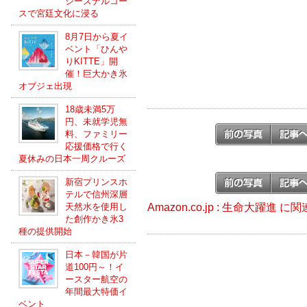
シーズナルコー
スで宮廷文化に浸る
8月7日から夏イ
ベント「ひんや
りKITTE」開
催！巨大かき氷
オブジェ出現
18歳未満5万
円、未就学児無
料、ファミリー
応援価格で行く
夏休みの日本一周クルーズ
新宿プリンスホ
テルで信州深層
Amazon.co.jp : 生命大躍進 
天然水を使用し
た創作かき氷3
種の提供開始
日本－韓国が片
道100円～！イ
ースター航空の
年間最大特価イ
ベント