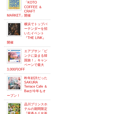
「KOTO
COFFEE ＆
CRAFT
MARKET」開催
横浜でトップバ
ーテンダーを招
いたイベント
『THE LINK』
開催
エアプサン「ピ
ンクに染まる韓
国旅！」キャン
ペーンで最大
3,000円OFF
昨年好評だった
SAKURA
Terrace Cafe ＆
Barが今年もオ
ープン！
品川プリンスホ
テルの期間限定
『翠香る八女茶