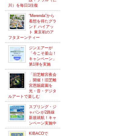
川）を毎日1往復
“Merenda”から
着想を得たグラ
ンド ハイアッ
ト 東京初のア
フタヌーンティー
ジンエアーが
「今こそ釜山！
キャンペーン」
第1弾を実施
「旧芝離宮夜会
」開催！旧芝離
宮恩賜庭園を
光・音・デジタ
ルアートで楽しむ
スプリング・ジ
ャパンが2路線
新規就航！キャ
ンペーン実施中
KIBACOで