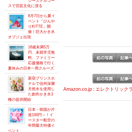
シーズナルコー
スで宮廷文化に浸る
8月7日から夏イ
ベント「ひんや
りKITTE」開
催！巨大かき氷
オブジェ出現
18歳未満5万
円、未就学児無
料、ファミリー
応援価格で行く
夏休みの日本一周クルーズ
新宿プリンスホ
テルで信州深層
Amazon.co.jp : エレクトリ
天然水を使用し
た創作かき氷3
種の提供開始
日本－韓国が片
道100円～！イ
ースター航空の
年間最大特価イ
ベント