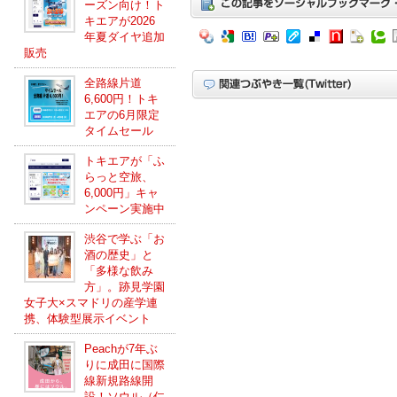
ーズン向け！ト
キエアが2026
年夏ダイヤ追加
販売
全路線片道
6,600円！トキ
エアの6月限定
タイムセール
トキエアが「ふ
らっと空旅、
6,000円」キャ
ンペーン実施中
渋谷で学ぶ「お
酒の歴史」と
「多様な飲み
方」。跡見学園
女子大×スマドリの産学連
携、体験型展示イベント
Peachが7年ぶ
りに成田に国際
線新規路線開
設！ソウル（仁