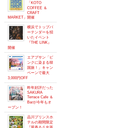
「KOTO
COFFEE ＆
CRAFT
MARKET」開催
横浜でトップバ
ーテンダーを招
いたイベント
『THE LINK』
開催
エアプサン「ピ
ンクに染まる韓
国旅！」キャン
ペーンで最大
3,000円OFF
昨年好評だった
SAKURA
Terrace Cafe ＆
Barが今年もオ
ープン！
品川プリンスホ
テルの期間限定
『翠香る八女茶