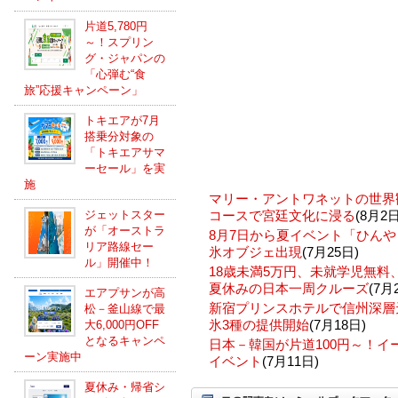
片道5,780円
～！スプリン
グ・ジャパンの
「心弾む“食
旅”応援キャンペーン」
トキエアが7月
搭乗分対象の
「トキエアサマ
ーセール」を実
施
マリー・アントワネットの世界
ジェットスター
コースで宮廷文化に浸る
(8月2日
が「オーストラ
8月7日から夏イベント「ひんや
リア路線セー
氷オブジェ出現
(7月25日)
ル」開催中！
18歳未満5万円、未就学児無
夏休みの日本一周クルーズ
(7月
エアプサンが高
新宿プリンスホテルで信州深層
松－釜山線で最
氷3種の提供開始
(7月18日)
大6,000円OFF
となるキャンペ
日本－韓国が片道100円～！
ーン実施中
イベント
(7月11日)
夏休み・帰省シ