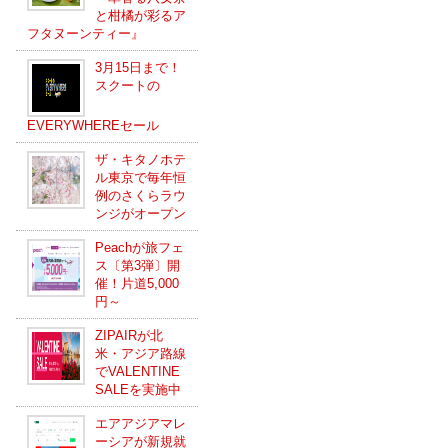
と柑橘が彩るア
フタヌーンティー』
3月15日まで！
スクートの
EVERYWHEREセール
ザ・キタノホテ
ル東京で毎年恒
例のさくらラウ
ンジがオープン
Peachが旅フェ
ス〔第3弾〕開
催！片道5,000
円～
ZIPAIRが北
米・アジア路線
でVALENTINE
SALEを実施中
エアアジアマレ
ーシアが新規就