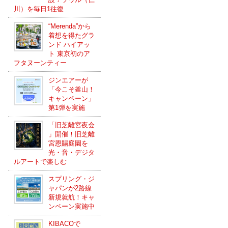
川）を毎日1往復
“Merenda”から
着想を得たグラ
ンド ハイアッ
ト 東京初のア
フタヌーンティー
ジンエアーが
「今こそ釜山！
キャンペーン」
第1弾を実施
「旧芝離宮夜会
」開催！旧芝離
宮恩賜庭園を
光・音・デジタ
ルアートで楽しむ
スプリング・ジ
ャパンが2路線
新規就航！キャ
ンペーン実施中
KIBACOで