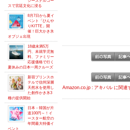
シーズナルコー
スで宮廷文化に浸る
8月7日から夏イ
ベント「ひんや
りKITTE」開
催！巨大かき氷
オブジェ出現
18歳未満5万
円、未就学児無
料、ファミリー
応援価格で行く
夏休みの日本一周クルーズ
新宿プリンスホ
テルで信州深層
Amazon.co.jp : アキバル に
天然水を使用し
た創作かき氷3
種の提供開始
日本－韓国が片
道100円～！イ
ースター航空の
年間最大特価イ
ベント