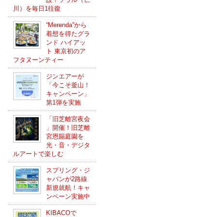
川）を毎日1往復
“Merenda”から
着想を得たグラ
ンド ハイアッ
ト 東京初のア
フタヌーンティー
ジンエアーが
「今こそ釜山！
キャンペーン」
第1弾を実施
「旧芝離宮夜会
」開催！旧芝離
宮恩賜庭園を
光・音・デジタ
ルアートで楽しむ
スプリング・ジ
ャパンが2路線
新規就航！キャ
ンペーン実施中
KIBACOで