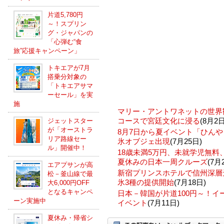
片道5,780円
～！スプリン
グ・ジャパンの
「心弾む“食
旅”応援キャンペーン」
トキエアが7月
搭乗分対象の
「トキエアサマ
ーセール」を実
施
マリー・アントワネットの世界
コースで宮廷文化に浸る
(8月2日
ジェットスター
が「オーストラ
8月7日から夏イベント「ひんや
リア路線セー
氷オブジェ出現
(7月25日)
ル」開催中！
18歳未満5万円、未就学児無
夏休みの日本一周クルーズ
(7月
エアプサンが高
新宿プリンスホテルで信州深層
松－釜山線で最
氷3種の提供開始
(7月18日)
大6,000円OFF
となるキャンペ
日本－韓国が片道100円～！
ーン実施中
イベント
(7月11日)
夏休み・帰省シ