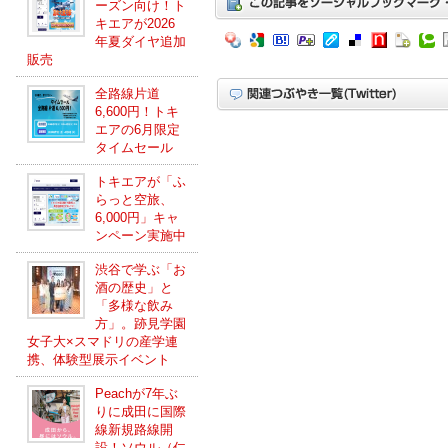
ーズン向け！ト
キエアが2026
年夏ダイヤ追加
販売
全路線片道
6,600円！トキ
エアの6月限定
タイムセール
トキエアが「ふ
らっと空旅、
6,000円」キャ
ンペーン実施中
渋谷で学ぶ「お
酒の歴史」と
「多様な飲み
方」。跡見学園
女子大×スマドリの産学連
携、体験型展示イベント
Peachが7年ぶ
りに成田に国際
線新規路線開
設！ソウル（仁