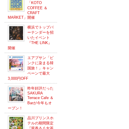
「KOTO
COFFEE ＆
CRAFT
MARKET」開催
横浜でトップバ
ーテンダーを招
いたイベント
『THE LINK』
開催
エアプサン「ピ
ンクに染まる韓
国旅！」キャン
ペーンで最大
3,000円OFF
昨年好評だった
SAKURA
Terrace Cafe ＆
Barが今年もオ
ープン！
品川プリンスホ
テルの期間限定
『翠香る八女茶