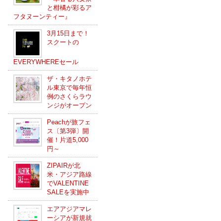
と柑橘が彩るア
フタヌーンティー』
3月15日まで！
スクートの
EVERYWHEREセール
ザ・キタノホテ
ル東京で毎年恒
例のさくらラウ
ンジがオープン
Peachが旅フェ
ス〔第3弾〕開
催！片道5,000
円～
ZIPAIRが北
米・アジア路線
でVALENTINE
SALEを実施中
エアアジアマレ
ーシアが新規就