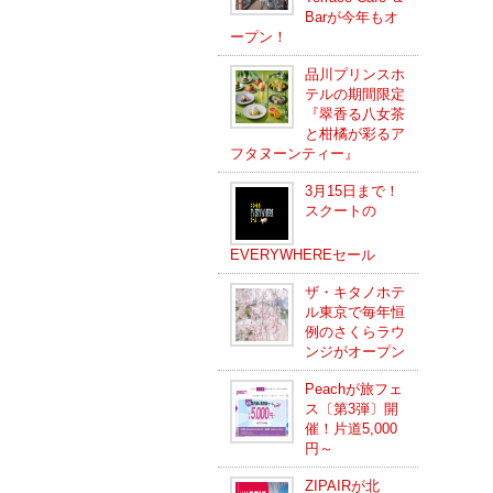
Barが今年もオ
ープン！
品川プリンスホ
テルの期間限定
『翠香る八女茶
と柑橘が彩るア
フタヌーンティー』
3月15日まで！
スクートの
EVERYWHEREセール
ザ・キタノホテ
ル東京で毎年恒
例のさくらラウ
ンジがオープン
Peachが旅フェ
ス〔第3弾〕開
催！片道5,000
円～
ZIPAIRが北