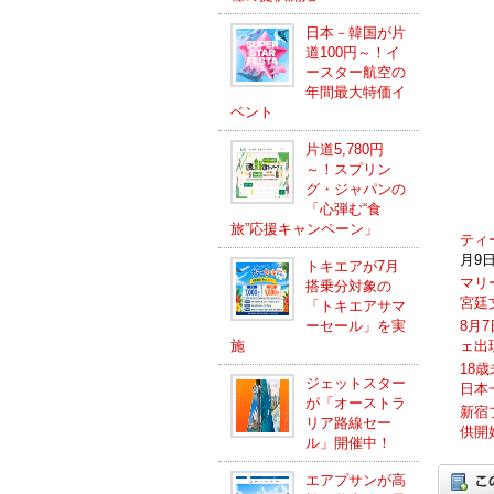
日本－韓国が片
道100円～！イ
ースター航空の
年間最大特価イ
ベント
片道5,780円
～！スプリン
グ・ジャパンの
「心弾む“食
旅”応援キャンペーン」
ティ
月9日
トキエアが7月
マリ
搭乗分対象の
宮廷
「トキエアサマ
ーセール」を実
8月
施
ェ出
18
ジェットスター
日本
が「オーストラ
新宿
リア路線セー
供開
ル」開催中！
エアプサンが高