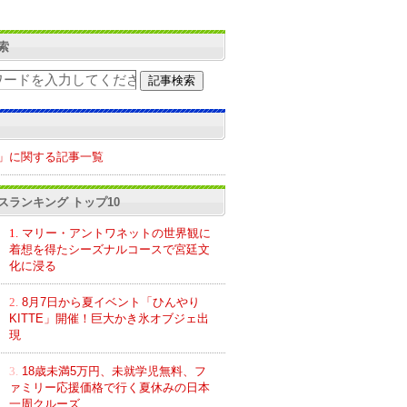
索
」に関する記事一覧
スランキング トップ10
1.
マリー・アントワネットの世界観に
着想を得たシーズナルコースで宮廷文
化に浸る
2.
8月7日から夏イベント「ひんやり
KITTE」開催！巨大かき氷オブジェ出
現
3.
18歳未満5万円、未就学児無料、フ
ァミリー応援価格で行く夏休みの日本
一周クルーズ