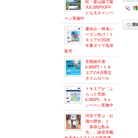
松－釜山線で最
大6,000円OFF
となるキャンペ
ーン実施中
夏休み・帰省シ
ーズン向け！ト
キエアが2026
年夏ダイヤ追加
販売
全路線片道
6,600円！トキ
エアの6月限定
タイムセール
トキエアが「ふ
らっと空旅、
6,000円」キャ
ンペーン実施中
渋谷で学ぶ「お
酒の歴史」と
「多様な飲み
方」。跡見学園
女子大×スマドリの産学連