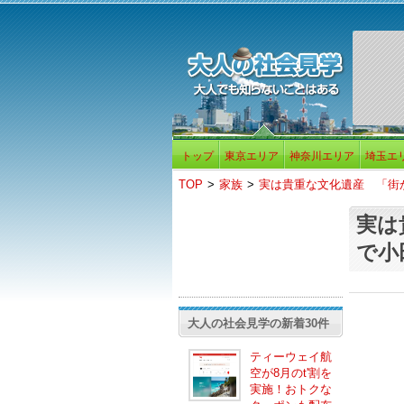
トップ
東京エリア
神奈川エリア
埼玉エ
TOP
>
家族
>
実は貴重な文化遺産 「街
実は
で小
大人の社会見学の新着30件
ティーウェイ航
空が8月のt'割を
実施！おトクな