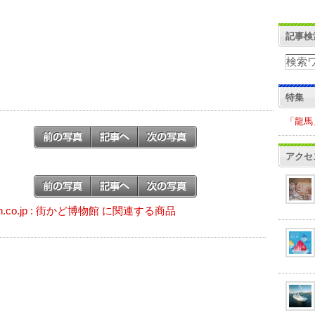
記事検
特集
「龍馬
アクセ
on.co.jp : 街かど博物館 に関連する商品