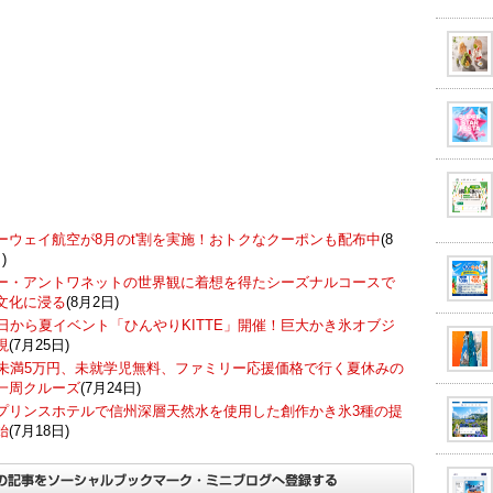
ーウェイ航空が8月のt'割を実施！おトクなクーポンも配布中
(8
)
ー・アントワネットの世界観に着想を得たシーズナルコースで
文化に浸る
(8月2日)
7日から夏イベント「ひんやりKITTE」開催！巨大かき氷オブジ
現
(7月25日)
歳未満5万円、未就学児無料、ファミリー応援価格で行く夏休みの
一周クルーズ
(7月24日)
プリンスホテルで信州深層天然水を使用した創作かき氷3種の提
始
(7月18日)