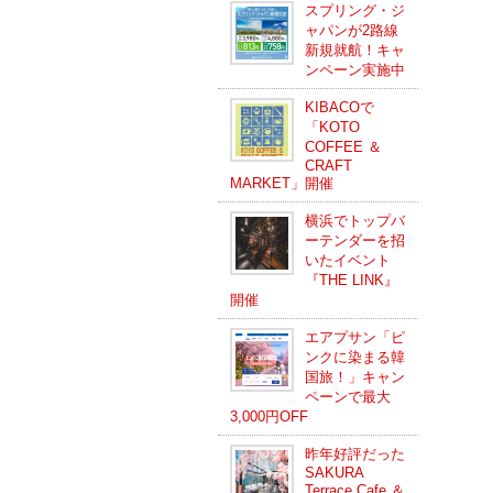
スプリング・ジ
ャパンが2路線
新規就航！キャ
ンペーン実施中
KIBACOで
「KOTO
COFFEE ＆
CRAFT
MARKET」開催
横浜でトップバ
ーテンダーを招
いたイベント
『THE LINK』
開催
エアプサン「ピ
ンクに染まる韓
国旅！」キャン
ペーンで最大
3,000円OFF
昨年好評だった
SAKURA
Terrace Cafe ＆