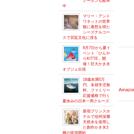
クーポンも配布
中
マリー・アント
ワネットの世界
観に着想を得た
シーズナルコー
スで宮廷文化に浸る
8月7日から夏イ
ベント「ひんや
りKITTE」開
催！巨大かき氷
オブジェ出現
18歳未満5万
円、未就学児無
Amaz
料、ファミリー
応援価格で行く
夏休みの日本一周クルーズ
新宿プリンスホ
テルで信州深層
天然水を使用し
た創作かき氷3
種の提供開始