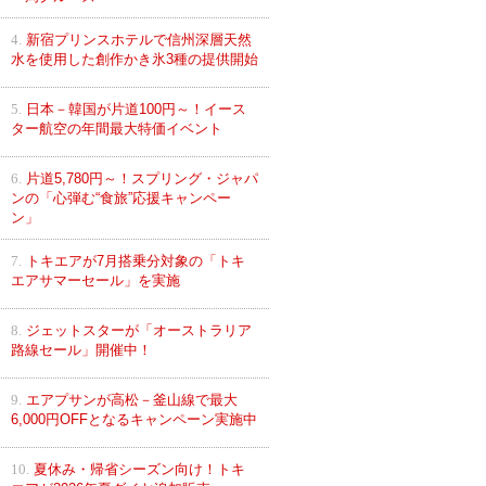
4.
新宿プリンスホテルで信州深層天然
水を使用した創作かき氷3種の提供開始
5.
日本－韓国が片道100円～！イース
ター航空の年間最大特価イベント
6.
片道5,780円～！スプリング・ジャパ
ンの「心弾む“食旅”応援キャンペー
ン」
7.
トキエアが7月搭乗分対象の「トキ
エアサマーセール」を実施
8.
ジェットスターが「オーストラリア
路線セール」開催中！
9.
エアプサンが高松－釜山線で最大
6,000円OFFとなるキャンペーン実施中
10.
夏休み・帰省シーズン向け！トキ