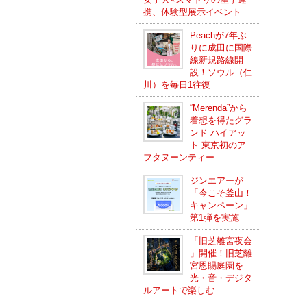
携、体験型展示イベント
Peachが7年ぶ
りに成田に国際
線新規路線開
設！ソウル（仁
川）を毎日1往復
“Merenda”から
着想を得たグラ
ンド ハイアッ
ト 東京初のア
フタヌーンティー
ジンエアーが
「今こそ釜山！
キャンペーン」
第1弾を実施
「旧芝離宮夜会
」開催！旧芝離
宮恩賜庭園を
光・音・デジタ
ルアートで楽しむ