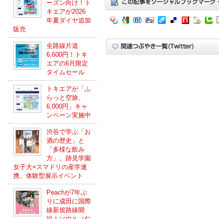
ーズン向け！ト
キエアが2026
年夏ダイヤ追加
販売
全路線片道
6,600円！トキ
エアの6月限定
タイムセール
トキエアが「ふ
らっと空旅、
6,000円」キャ
ンペーン実施中
渋谷で学ぶ「お
酒の歴史」と
「多様な飲み
方」。跡見学園
女子大×スマドリの産学連
携、体験型展示イベント
Peachが7年ぶ
りに成田に国際
線新規路線開
設！ソウル（仁