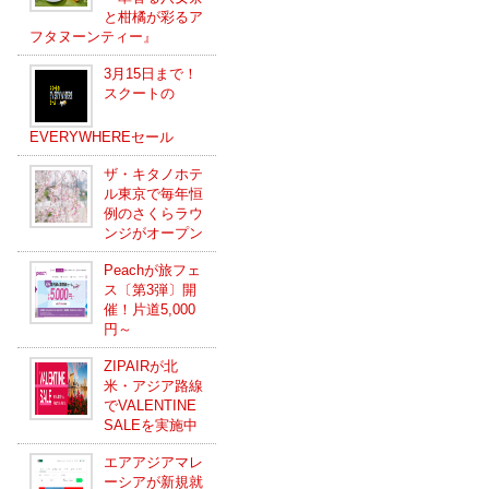
と柑橘が彩るア
フタヌーンティー』
3月15日まで！
スクートの
EVERYWHEREセール
ザ・キタノホテ
ル東京で毎年恒
例のさくらラウ
ンジがオープン
Peachが旅フェ
ス〔第3弾〕開
催！片道5,000
円～
ZIPAIRが北
米・アジア路線
でVALENTINE
SALEを実施中
エアアジアマレ
ーシアが新規就