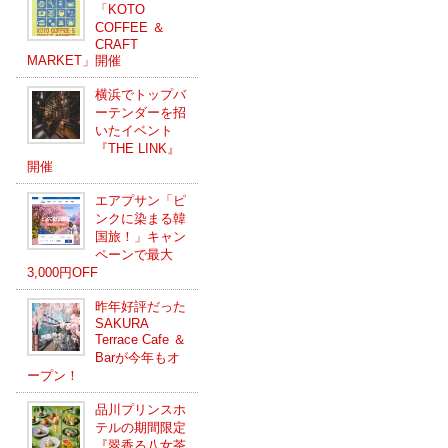
「KOTO
COFFEE ＆
CRAFT
MARKET」開催
横浜でトップバ
ーテンダーを招
いたイベント
『THE LINK』
開催
エアプサン「ピ
ンクに染まる韓
国旅！」キャン
ペーンで最大
3,000円OFF
昨年好評だった
SAKURA
Terrace Cafe ＆
Barが今年もオ
ープン！
品川プリンスホ
テルの期間限定
『翠香る八女茶