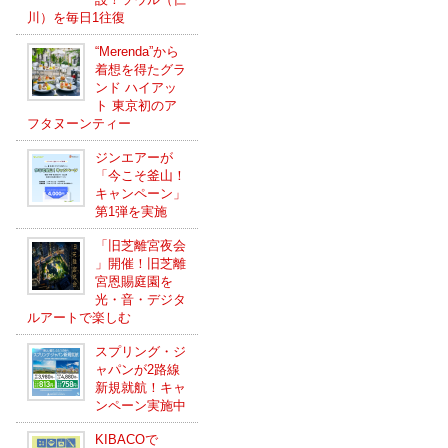
川）を毎日1往復
“Merenda”から
着想を得たグラ
ンド ハイアッ
ト 東京初のア
フタヌーンティー
ジンエアーが
「今こそ釜山！
キャンペーン」
第1弾を実施
「旧芝離宮夜会
」開催！旧芝離
宮恩賜庭園を
光・音・デジタ
ルアートで楽しむ
スプリング・ジ
ャパンが2路線
新規就航！キャ
ンペーン実施中
KIBACOで