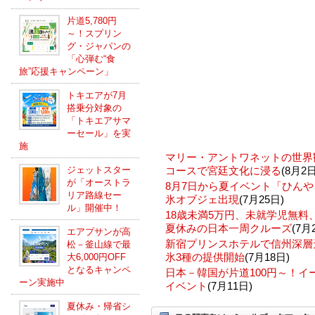
片道5,780円
～！スプリン
グ・ジャパンの
「心弾む“食
旅”応援キャンペーン」
トキエアが7月
搭乗分対象の
「トキエアサマ
ーセール」を実
施
マリー・アントワネットの世界
ジェットスター
コースで宮廷文化に浸る
(8月2日
が「オーストラ
8月7日から夏イベント「ひんや
リア路線セー
氷オブジェ出現
(7月25日)
ル」開催中！
18歳未満5万円、未就学児無
夏休みの日本一周クルーズ
(7月
エアプサンが高
新宿プリンスホテルで信州深層
松－釜山線で最
氷3種の提供開始
(7月18日)
大6,000円OFF
となるキャンペ
日本－韓国が片道100円～！
ーン実施中
イベント
(7月11日)
夏休み・帰省シ