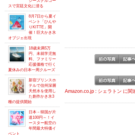
シーズナルコー
スで宮廷文化に浸る
8月7日から夏イ
ベント「ひんや
りKITTE」開
催！巨大かき氷
オブジェ出現
18歳未満5万
円、未就学児無
料、ファミリー
応援価格で行く
夏休みの日本一周クルーズ
新宿プリンスホ
テルで信州深層
Amazon.co.jp : シェラトン 
天然水を使用し
た創作かき氷3
種の提供開始
日本－韓国が片
道100円～！イ
ースター航空の
年間最大特価イ
ベント