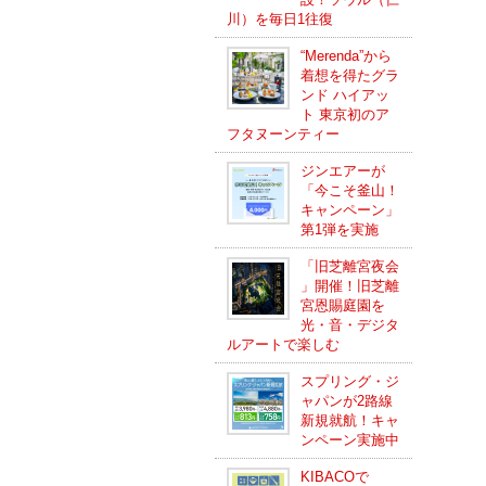
川）を毎日1往復
“Merenda”から
着想を得たグラ
ンド ハイアッ
ト 東京初のア
フタヌーンティー
ジンエアーが
「今こそ釜山！
キャンペーン」
第1弾を実施
「旧芝離宮夜会
」開催！旧芝離
宮恩賜庭園を
光・音・デジタ
ルアートで楽しむ
スプリング・ジ
ャパンが2路線
新規就航！キャ
ンペーン実施中
KIBACOで