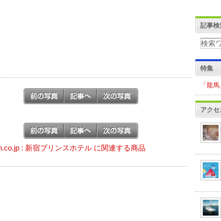
記事検
特集
「龍馬
アクセ
on.co.jp : 新宿プリンスホテル に関連する商品