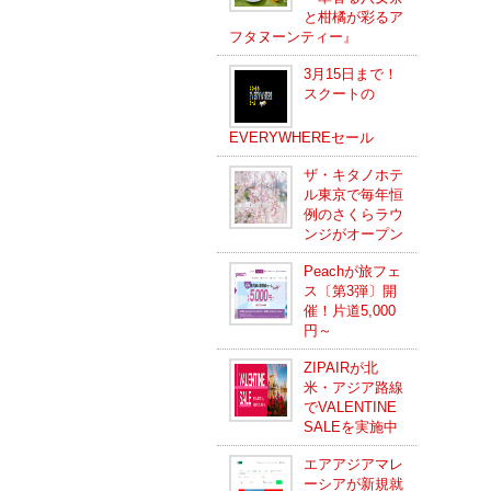
と柑橘が彩るア
フタヌーンティー』
3月15日まで！
スクートの
EVERYWHEREセール
ザ・キタノホテ
ル東京で毎年恒
例のさくらラウ
ンジがオープン
Peachが旅フェ
ス〔第3弾〕開
催！片道5,000
円～
ZIPAIRが北
米・アジア路線
でVALENTINE
SALEを実施中
エアアジアマレ
ーシアが新規就