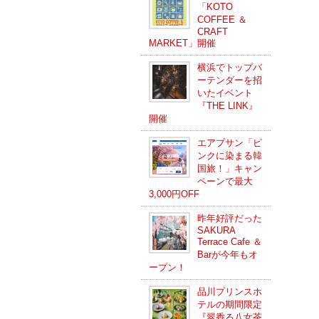
「KOTO
COFFEE ＆
CRAFT
MARKET」開催
横浜でトップバ
ーテンダーを招
いたイベント
『THE LINK』
開催
エアプサン「ピ
ンクに染まる韓
国旅！」キャン
ペーンで最大
3,000円OFF
昨年好評だった
SAKURA
Terrace Cafe ＆
Barが今年もオ
ープン！
品川プリンスホ
テルの期間限定
『翠香る八女茶