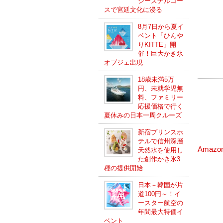
シーズナルコー
スで宮廷文化に浸る
8月7日から夏イ
ベント「ひんや
りKITTE」開
催！巨大かき氷
オブジェ出現
18歳未満5万
円、未就学児無
料、ファミリー
応援価格で行く
夏休みの日本一周クルーズ
新宿プリンスホ
テルで信州深層
Amaz
天然水を使用し
た創作かき氷3
種の提供開始
日本－韓国が片
道100円～！イ
ースター航空の
年間最大特価イ
ベント