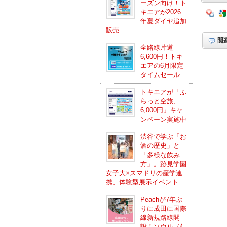
ーズン向け！ト
キエアが2026
年夏ダイヤ追加
販売
全路線片道
6,600円！トキ
エアの6月限定
タイムセール
トキエアが「ふ
らっと空旅、
6,000円」キャ
ンペーン実施中
渋谷で学ぶ「お
酒の歴史」と
「多様な飲み
方」。跡見学園
女子大×スマドリの産学連
携、体験型展示イベント
Peachが7年ぶ
りに成田に国際
線新規路線開
設！ソウル（仁