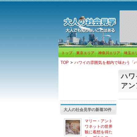
トップ
東京エリア
神奈川エリア
埼玉エ
TOP
>
ハワイの雰囲気を都内で味わう「
ハワ
アン
大人の社会見学の新着30件
マリー・アント
ワネットの世界
観に着想を得た