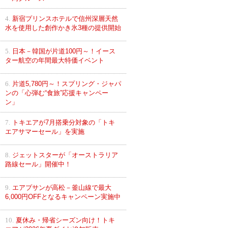
4.
新宿プリンスホテルで信州深層天然
水を使用した創作かき氷3種の提供開始
5.
日本－韓国が片道100円～！イース
ター航空の年間最大特価イベント
6.
片道5,780円～！スプリング・ジャパ
ンの「心弾む“食旅”応援キャンペー
ン」
7.
トキエアが7月搭乗分対象の「トキ
エアサマーセール」を実施
8.
ジェットスターが「オーストラリア
路線セール」開催中！
9.
エアプサンが高松－釜山線で最大
6,000円OFFとなるキャンペーン実施中
10.
夏休み・帰省シーズン向け！トキ