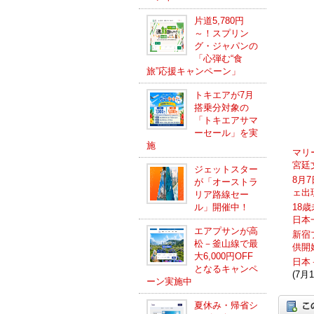
片道5,780円
～！スプリン
グ・ジャパンの
「心弾む“食
旅”応援キャンペーン」
トキエアが7月
搭乗分対象の
「トキエアサマ
ーセール」を実
施
マリ
宮廷
ジェットスター
8月
が「オーストラ
ェ出
リア路線セー
ル」開催中！
18
日本
エアプサンが高
新宿
松－釜山線で最
供開
大6,000円OFF
日本
となるキャンペ
(7月1
ーン実施中
夏休み・帰省シ