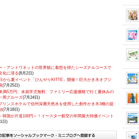
ー・アントワネットの世界観に着想を得たシーズナルコースで
文化に浸る
(8月2日)
7日から夏イベント「ひんやりKITTE」開催！巨大かき氷オブジ
現
(7月25日)
歳未満5万円、未就学児無料、ファミリー応援価格で行く夏休みの
一周クルーズ
(7月24日)
プリンスホテルで信州深層天然水を使用した創作かき氷3種の提
始
(7月18日)
－韓国が片道100円～！イースター航空の年間最大特価イベント
1日)