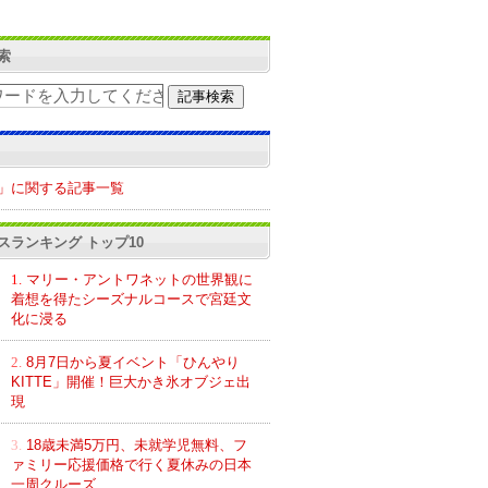
索
」に関する記事一覧
スランキング トップ10
1.
マリー・アントワネットの世界観に
着想を得たシーズナルコースで宮廷文
化に浸る
2.
8月7日から夏イベント「ひんやり
KITTE」開催！巨大かき氷オブジェ出
現
3.
18歳未満5万円、未就学児無料、フ
ァミリー応援価格で行く夏休みの日本
一周クルーズ