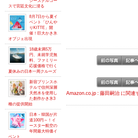
シーズナルコー
スで宮廷文化に浸る
8月7日から夏イ
ベント「ひんや
りKITTE」開
催！巨大かき氷
オブジェ出現
18歳未満5万
円、未就学児無
料、ファミリー
応援価格で行く
夏休みの日本一周クルーズ
新宿プリンスホ
テルで信州深層
Amazon.co.jp : 藤田嗣治 に
天然水を使用し
た創作かき氷3
種の提供開始
日本－韓国が片
道100円～！イ
ースター航空の
年間最大特価イ
ベント