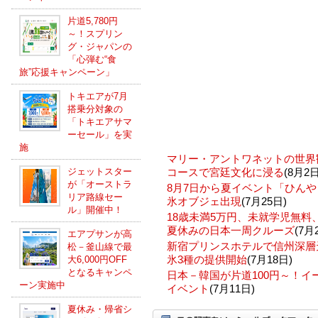
片道5,780円
～！スプリン
グ・ジャパンの
「心弾む“食
旅”応援キャンペーン」
トキエアが7月
搭乗分対象の
「トキエアサマ
ーセール」を実
施
マリー・アントワネットの世界
ジェットスター
コースで宮廷文化に浸る
(8月2日
が「オーストラ
8月7日から夏イベント「ひんや
リア路線セー
氷オブジェ出現
(7月25日)
ル」開催中！
18歳未満5万円、未就学児無
夏休みの日本一周クルーズ
(7月
エアプサンが高
新宿プリンスホテルで信州深層
松－釜山線で最
氷3種の提供開始
(7月18日)
大6,000円OFF
となるキャンペ
日本－韓国が片道100円～！
ーン実施中
イベント
(7月11日)
夏休み・帰省シ