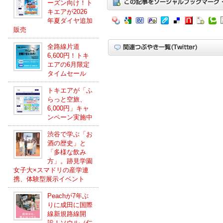
ーズン向け！ト
キエアが2026
年夏ダイヤ追加
販売
全路線片道
6,600円！トキ
エアの6月限定
タイムセール
トキエアが「ふ
らっと空旅、
6,000円」キャ
ンペーン実施中
渋谷で学ぶ「お
酒の歴史」と
「多様な飲み
方」。跡見学園
女子大×スマドリの産学連
携、体験型展示イベント
Peachが7年ぶ
りに成田に国際
線新規路線開
設！ソウル（仁