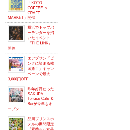
「KOTO
COFFEE ＆
CRAFT
MARKET」開催
横浜でトップバ
ーテンダーを招
いたイベント
『THE LINK』
開催
エアプサン「ピ
ンクに染まる韓
国旅！」キャン
ペーンで最大
3,000円OFF
昨年好評だった
SAKURA
Terrace Cafe ＆
Barが今年もオ
ープン！
品川プリンスホ
テルの期間限定
『翠香る八女茶