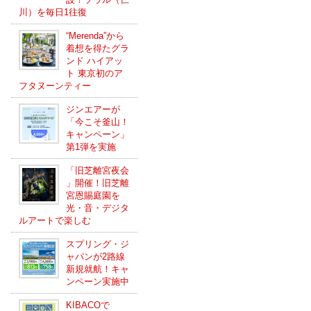
川）を毎日1往復
“Merenda”から
着想を得たグラ
ンド ハイアッ
ト 東京初のア
フタヌーンティー
ジンエアーが
「今こそ釜山！
キャンペーン」
第1弾を実施
「旧芝離宮夜会
」開催！旧芝離
宮恩賜庭園を
光・音・デジタ
ルアートで楽しむ
スプリング・ジ
ャパンが2路線
新規就航！キャ
ンペーン実施中
KIBACOで