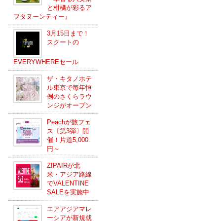
と柑橘が彩るア
フタヌーンティー』
3月15日まで！
スクートの
EVERYWHEREセール
ザ・キタノホテ
ル東京で毎年恒
例のさくらラウ
ンジがオープン
Peachが旅フェ
ス〔第3弾〕開
催！片道5,000
円～
ZIPAIRが北
米・アジア路線
でVALENTINE
SALEを実施中
エアアジアマレ
ーシアが新規就