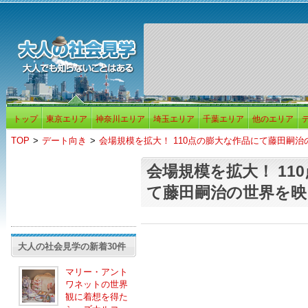
トップ
東京エリア
神奈川エリア
埼玉エリア
千葉エリア
他のエリア
TOP
>
デート向き
>
会場規模を拡大！ 110点の膨大な作品にて藤田嗣
会場規模を拡大！ 11
て藤田嗣治の世界を映
大人の社会見学の新着30件
マリー・アント
ワネットの世界
観に着想を得た