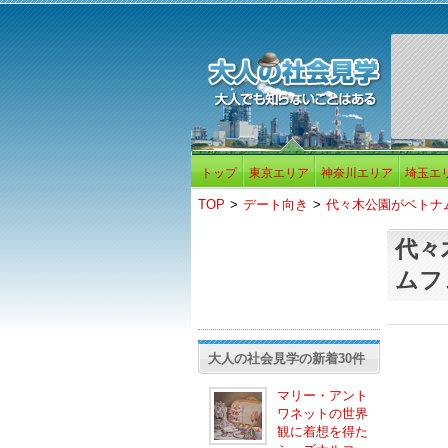
トップ
東京エリア
神奈川エリア
埼玉エ
TOP
>
デート向き
>
代々木公園がベトナム
代々
ムフ
大人の社会見学の新着30件
マリー・アント
ワネットの世界
観に着想を得た