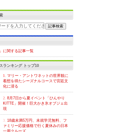
索
」に関する記事一覧
スランキング トップ10
1.
マリー・アントワネットの世界観に
着想を得たシーズナルコースで宮廷文
化に浸る
2.
8月7日から夏イベント「ひんやり
KITTE」開催！巨大かき氷オブジェ出
現
3.
18歳未満5万円、未就学児無料、フ
ァミリー応援価格で行く夏休みの日本
一周クルーズ