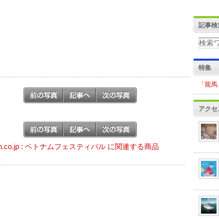
記事検
特集
「龍馬
アクセ
on.co.jp : ベトナムフェスティバル に関連する商品