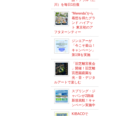
川）を毎日1往復
“Merenda”から
着想を得たグラ
ンド ハイアッ
ト 東京初のア
フタヌーンティー
ジンエアーが
「今こそ釜山！
キャンペーン」
第1弾を実施
「旧芝離宮夜会
」開催！旧芝離
宮恩賜庭園を
光・音・デジタ
ルアートで楽しむ
スプリング・ジ
ャパンが2路線
新規就航！キャ
ンペーン実施中
KIBACOで