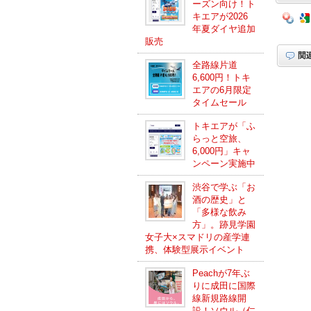
ーズン向け！ト
キエアが2026
年夏ダイヤ追加
販売
全路線片道
6,600円！トキ
エアの6月限定
タイムセール
トキエアが「ふ
らっと空旅、
6,000円」キャ
ンペーン実施中
渋谷で学ぶ「お
酒の歴史」と
「多様な飲み
方」。跡見学園
女子大×スマドリの産学連
携、体験型展示イベント
Peachが7年ぶ
りに成田に国際
線新規路線開
設！ソウル（仁