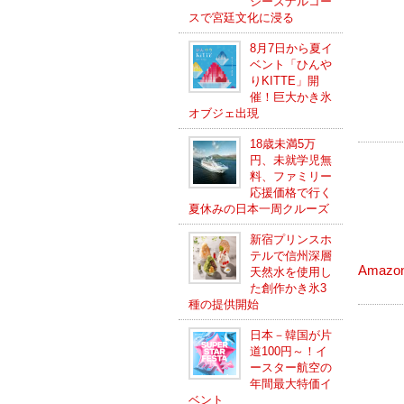
シーズナルコー
スで宮廷文化に浸る
8月7日から夏イ
ベント「ひんや
りKITTE」開
催！巨大かき氷
オブジェ出現
18歳未満5万
円、未就学児無
料、ファミリー
応援価格で行く
夏休みの日本一周クルーズ
新宿プリンスホ
テルで信州深層
Amaz
天然水を使用し
た創作かき氷3
種の提供開始
日本－韓国が片
道100円～！イ
ースター航空の
年間最大特価イ
ベント