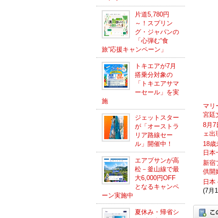
片道5,780円
～！スプリン
グ・ジャパンの
「心弾む“食
旅”応援キャンペーン」
トキエアが7月
搭乗分対象の
「トキエアサマ
ーセール」を実
施
マリ
宮廷
ジェットスター
8月
が「オーストラ
ェ出
リア路線セー
ル」開催中！
18
日本
エアプサンが高
新宿
松－釜山線で最
供開
大6,000円OFF
日本
となるキャンペ
(7月1
ーン実施中
夏休み・帰省シ