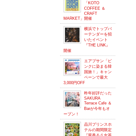
「KOTO
COFFEE ＆
CRAFT
MARKET」開催
横浜でトップバ
ーテンダーを招
いたイベント
『THE LINK』
開催
エアプサン「ピ
ンクに染まる韓
国旅！」キャン
ペーンで最大
3,000円OFF
昨年好評だった
SAKURA
Terrace Cafe ＆
Barが今年もオ
ープン！
品川プリンスホ
テルの期間限定
『翠香る八女茶