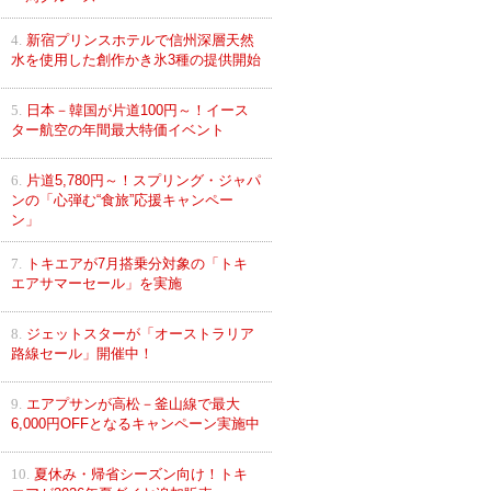
4.
新宿プリンスホテルで信州深層天然
水を使用した創作かき氷3種の提供開始
5.
日本－韓国が片道100円～！イース
ター航空の年間最大特価イベント
6.
片道5,780円～！スプリング・ジャパ
ンの「心弾む“食旅”応援キャンペー
ン」
7.
トキエアが7月搭乗分対象の「トキ
エアサマーセール」を実施
8.
ジェットスターが「オーストラリア
路線セール」開催中！
9.
エアプサンが高松－釜山線で最大
6,000円OFFとなるキャンペーン実施中
10.
夏休み・帰省シーズン向け！トキ