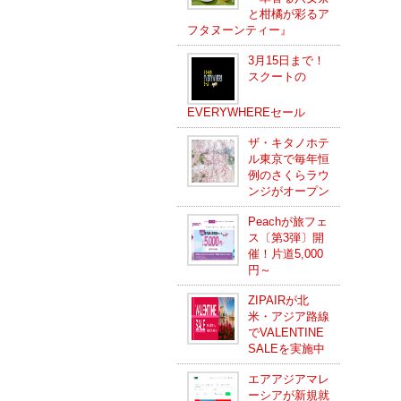
と柑橘が彩るア
フタヌーンティー』
3月15日まで！
スクートの
EVERYWHEREセール
ザ・キタノホテ
ル東京で毎年恒
例のさくらラウ
ンジがオープン
Peachが旅フェ
ス〔第3弾〕開
催！片道5,000
円～
ZIPAIRが北
米・アジア路線
でVALENTINE
SALEを実施中
エアアジアマレ
ーシアが新規就