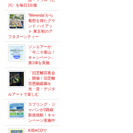
川）を毎日1往復
“Merenda”から
着想を得たグラ
ンド ハイアッ
ト 東京初のア
フタヌーンティー
ジンエアーが
「今こそ釜山！
キャンペーン」
第1弾を実施
「旧芝離宮夜会
」開催！旧芝離
宮恩賜庭園を
光・音・デジタ
ルアートで楽しむ
スプリング・ジ
ャパンが2路線
新規就航！キャ
ンペーン実施中
KIBACOで