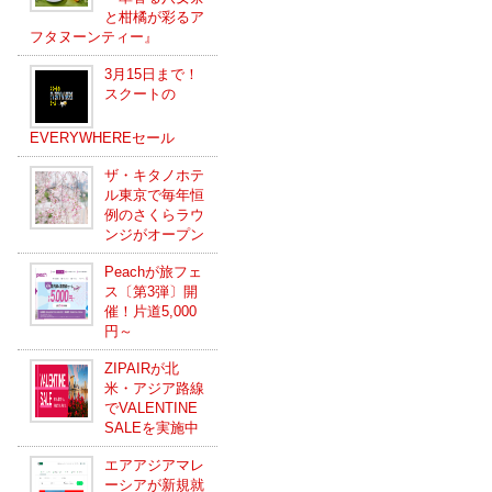
と柑橘が彩るア
フタヌーンティー』
3月15日まで！
スクートの
EVERYWHEREセール
ザ・キタノホテ
ル東京で毎年恒
例のさくらラウ
ンジがオープン
Peachが旅フェ
ス〔第3弾〕開
催！片道5,000
円～
ZIPAIRが北
米・アジア路線
でVALENTINE
SALEを実施中
エアアジアマレ
ーシアが新規就