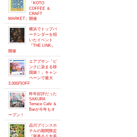
「KOTO
COFFEE ＆
CRAFT
MARKET」開催
横浜でトップバ
ーテンダーを招
いたイベント
『THE LINK』
開催
エアプサン「ピ
ンクに染まる韓
国旅！」キャン
ペーンで最大
3,000円OFF
昨年好評だった
SAKURA
Terrace Cafe ＆
Barが今年もオ
ープン！
品川プリンスホ
テルの期間限定
『翠香る八女茶