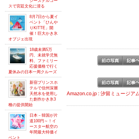
シーズナルコー
スで宮廷文化に浸る
8月7日から夏イ
ベント「ひんや
りKITTE」開
催！巨大かき氷
オブジェ出現
18歳未満5万
円、未就学児無
料、ファミリー
応援価格で行く
夏休みの日本一周クルーズ
新宿プリンスホ
テルで信州深層
Amazon.co.jp : 汐留ミュー
天然水を使用し
た創作かき氷3
種の提供開始
日本－韓国が片
道100円～！イ
ースター航空の
年間最大特価イ
ベント