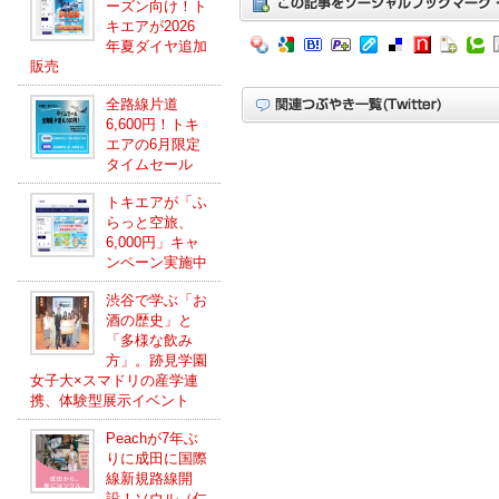
ーズン向け！ト
キエアが2026
年夏ダイヤ追加
販売
全路線片道
6,600円！トキ
エアの6月限定
タイムセール
トキエアが「ふ
らっと空旅、
6,000円」キャ
ンペーン実施中
渋谷で学ぶ「お
酒の歴史」と
「多様な飲み
方」。跡見学園
女子大×スマドリの産学連
携、体験型展示イベント
Peachが7年ぶ
りに成田に国際
線新規路線開
設！ソウル（仁