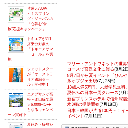
片道5,780円
～！スプリン
グ・ジャパンの
「心弾む“食
旅”応援キャンペーン」
トキエアが7月
搭乗分対象の
「トキエアサマ
ーセール」を実
施
マリー・アントワネットの世界
コースで宮廷文化に浸る
(8月2日
ジェットスター
が「オーストラ
8月7日から夏イベント「ひんや
リア路線セー
氷オブジェ出現
(7月25日)
ル」開催中！
18歳未満5万円、未就学児無
夏休みの日本一周クルーズ
(7月
エアプサンが高
新宿プリンスホテルで信州深層
松－釜山線で最
氷3種の提供開始
(7月18日)
大6,000円OFF
となるキャンペ
日本－韓国が片道100円～！
ーン実施中
イベント
(7月11日)
夏休み・帰省シ