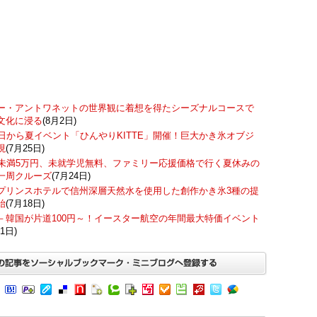
ー・アントワネットの世界観に着想を得たシーズナルコースで
文化に浸る
(8月2日)
7日から夏イベント「ひんやりKITTE」開催！巨大かき氷オブジ
現
(7月25日)
歳未満5万円、未就学児無料、ファミリー応援価格で行く夏休みの
一周クルーズ
(7月24日)
プリンスホテルで信州深層天然水を使用した創作かき氷3種の提
始
(7月18日)
－韓国が片道100円～！イースター航空の年間最大特価イベント
1日)