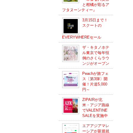
と柑橘が彩るア
フタヌーンティー』
3月15日まで！
スクートの
EVERYWHEREセール
ザ・キタノホテ
ル東京で毎年恒
例のさくらラウ
ンジがオープン
Peachが旅フェ
ス〔第3弾〕開
催！片道5,000
円～
ZIPAIRが北
米・アジア路線
でVALENTINE
SALEを実施中
エアアジアマレ
ーシアが新規就