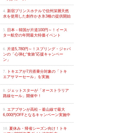
4.
新宿プリンスホテルで信州深層天然
水を使用した創作かき氷3種の提供開始
5.
日本－韓国が片道100円～！イース
ター航空の年間最大特価イベント
6.
片道5,780円～！スプリング・ジャパ
ンの「心弾む“食旅”応援キャンペー
ン」
7.
トキエアが7月搭乗分対象の「トキ
エアサマーセール」を実施
8.
ジェットスターが「オーストラリア
路線セール」開催中！
9.
エアプサンが高松－釜山線で最大
6,000円OFFとなるキャンペーン実施中
10.
夏休み・帰省シーズン向け！トキ