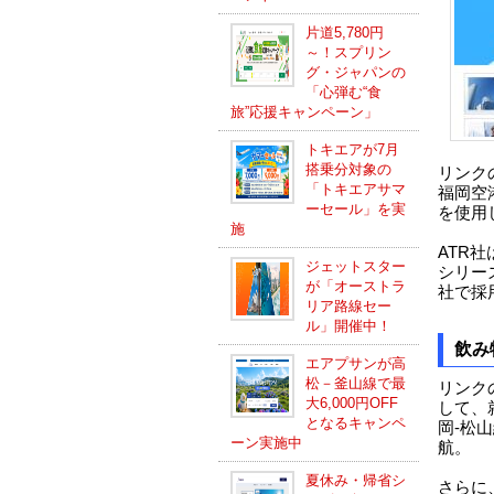
片道5,780円
～！スプリン
グ・ジャパンの
「心弾む“食
旅”応援キャンペーン」
トキエアが7月
搭乗分対象の
リンク
「トキエアサマ
福岡空港
ーセール」を実
を使用
施
ATR
ジェットスター
シリーズ
が「オーストラ
社で採
リア路線セー
ル」開催中！
飲み
エアプサンが高
松－釜山線で最
リンク
大6,000円OFF
して、
となるキャンペ
岡-松
ーン実施中
航。
夏休み・帰省シ
さらに