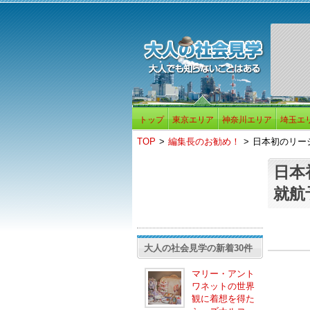
トップ
東京エリア
神奈川エリア
埼玉エ
TOP
>
編集長のお勧め！
>
日本初のリージ
日本
就航
大人の社会見学の新着30件
マリー・アント
ワネットの世界
観に着想を得た