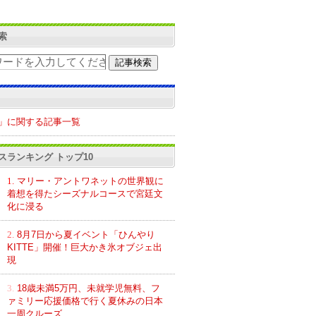
索
」に関する記事一覧
スランキング トップ10
1.
マリー・アントワネットの世界観に
着想を得たシーズナルコースで宮廷文
化に浸る
2.
8月7日から夏イベント「ひんやり
KITTE」開催！巨大かき氷オブジェ出
現
3.
18歳未満5万円、未就学児無料、フ
ァミリー応援価格で行く夏休みの日本
一周クルーズ