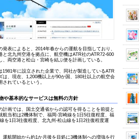
の発表によると、2014年春からの運航を目指しており、
と北九州空港を拠点に、航空機はATR社のATR72-600
し、両空港と松山・宮崎を結ぶ便を計画している。
社は1981年に設立された企業で、同社が製造しているATR
は、現在、1,200機以上が90か国、180社以上の航空会
用されているという。
物や基本的なサービスは無料の方針
の計画では、国土交通省からの認可を得ることを前提と
就航当初は2機体制で、福岡-宮崎線を1日5往復程度、福
山線を1日3往復程度、北九州-松山線を1日2往復程度運
、運航開始から約1か月後を目処に3機体制への増強を行