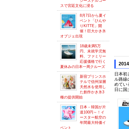
シーズナルコー
スで宮廷文化に浸る
8月7日から夏イ
ベント「ひんや
りKITTE」開
催！巨大かき氷
オブジェ出現
18歳未満5万
円、未就学児無
料、ファミリー
応援価格で行く
20
夏休みの日本一周クルーズ
日本初
新宿プリンスホ
ル路線
テルで信州深層
めてい
天然水を使用し
日に国
た創作かき氷3
種の提供開始
日本－韓国が片
道100円～！イ
ースター航空の
年間最大特価イ
ベント