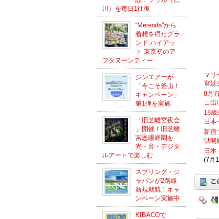
川）を毎日1往復
“Merenda”から
着想を得たグラ
ンド ハイアッ
ト 東京初のア
フタヌーンティー
マリ
ジンエアーが
宮廷
「今こそ釜山！
8月
キャンペーン」
ェ出
第1弾を実施
18
「旧芝離宮夜会
日本
」開催！旧芝離
新宿
宮恩賜庭園を
供開
光・音・デジタ
日本
ルアートで楽しむ
(7月1
スプリング・ジ
ャパンが2路線
新規就航！キャ
ンペーン実施中
KIBACOで