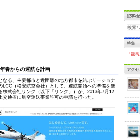
記事検
特集
「龍馬
14年春からの運航を計画
アクセ
となる、主要都市と近距離の地方都市を結ぶリージョナ
のLCC（格安航空会社）として、運航開始への準備を進
る株式会社リンク（以下「リンク」）が、2013年7月12
土交通省に航空運送事業許可の申請を行った。