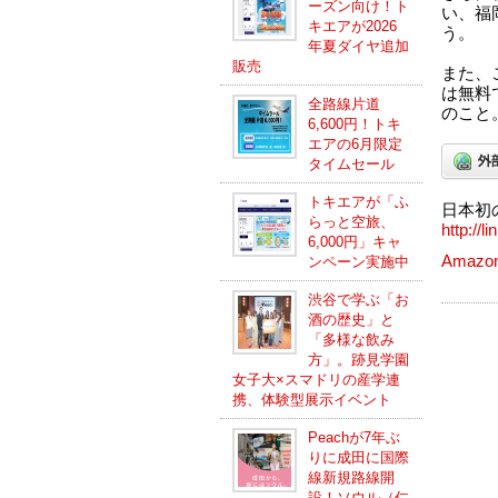
ーズン向け！ト
い、福
キエアが2026
う。
年夏ダイヤ追加
販売
また、
は無料
全路線片道
のこと
6,600円！トキ
エアの6月限定
タイムセール
トキエアが「ふ
日本初
らっと空旅、
http://l
6,000円」キャ
Amazo
ンペーン実施中
渋谷で学ぶ「お
酒の歴史」と
「多様な飲み
方」。跡見学園
女子大×スマドリの産学連
携、体験型展示イベント
Peachが7年ぶ
りに成田に国際
線新規路線開
設！ソウル（仁