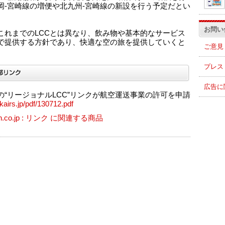
岡-宮崎線の増便や北九州-宮崎線の新設を行う予定だとい
お問い
これまでのLCCとは異なり、飲み物や基本的なサービス
で提供する方針であり、快適な空の旅を提供していくと
ご意見
。
プレス
広告に
の“リージョナルLCC”リンクが航空運送事業の許可を申請
inkairs.jp/pdf/130712.pdf
n.co.jp : リンク に関連する商品