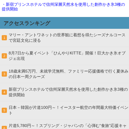
・新宿プリンスホテルで信州深層天然水を使用した創作かき氷3種の
提供開始
アクセスランキング
マリー・アントワネットの世界観に着想を得たシーズナルコース
1
で宮廷文化に浸る
8月7日から夏イベント「ひんやりKITTE」開催！巨大かき氷オブ
2
ジェ出現
18歳未満5万円、未就学児無料、ファミリー応援価格で行く夏休み
3
の日本一周クルーズ
新宿プリンスホテルで信州深層天然水を使用した創作かき氷3種の
4
提供開始
日本－韓国が片道100円～！イースター航空の年間最大特価イベン
5
ト
片道5,780円～！スプリング・ジャパンの「心弾む“食旅”応援キャ
6