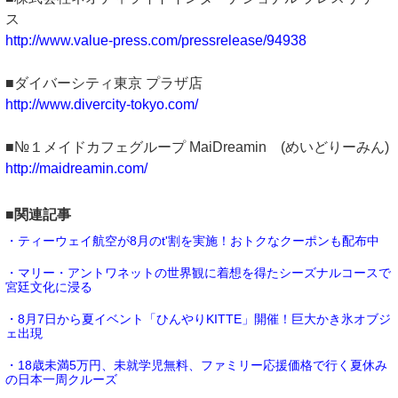
ス
http://www.value-press.com/pressrelease/94938
■ダイバーシティ東京 プラザ店
http://www.divercity-tokyo.com/
■№１メイドカフェグループ MaiDreamin (めいどりーみん)
http://maidreamin.com/
■関連記事
・ティーウェイ航空が8月のt'割を実施！おトクなクーポンも配布中
・マリー・アントワネットの世界観に着想を得たシーズナルコースで
宮廷文化に浸る
・8月7日から夏イベント「ひんやりKITTE」開催！巨大かき氷オブジ
ェ出現
・18歳未満5万円、未就学児無料、ファミリー応援価格で行く夏休み
の日本一周クルーズ